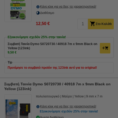
Κάνε κλικ για να δεις τα χαρακτηριστικά!
Διαθέσιμο
12,50 €
Στο Καλάθι
Εξοικονόμησε σχεδόν
25%
στην ταινία!
Συμβατή Ταινία Dymo S0720730 / 40918 7m x 9mm Black on
Yellow (123ink)
9,50 €
Tip
Προτίμησε το συμβατό προϊόν της 123ink αντί για το original!
Συμβατή Ταινία Dymo S0720730 / 40918 7m x 9mm Black on
Yellow (123ink)
πολυλειτουργικό
Μαύρο
Yellow
9 mm x 7 m
Κάνε κλικ για να δεις τα χαρακτηριστικά!
Εξοικονόμησε σχεδόν
25%
στην ταινία!
Άμεσα διαθέσιμο