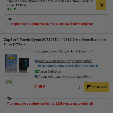
Συμβατή Ταινία Dymo S0720710 / 40916 7m x 9mm Black on
Blue (123ink)
8,95 €
Tip
Προτίμησε το συμβατό προϊόν της 123ink αντί για το original!
Συμβατή Ταινία Dymo S0720710 / 40916 7m x 9mm Black on
Blue (123ink)
πολυλειτουργικό
Μαύρο
Μπλε
9 mm x 7 m
Κάνε κλικ για να δεις τα χαρακτηριστικά!
Εξοικονόμησε πάνω από
35%
στην ταινία!
Άμεσα διαθέσιμο
Παράγγειλε τώρα, για άμεση παράδοση!
8,95 €
Στο Καλάθι
Tip
Προτίμησε το συμβατό προϊόν της 123ink αντί για το original!