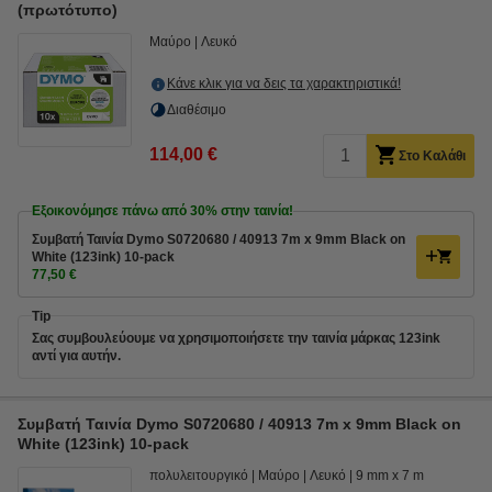
(πρωτότυπο)
Μαύρο
Λευκό
Κάνε κλικ για να δεις τα χαρακτηριστικά!
Διαθέσιμο
114,00 €
Στο Καλάθι
Εξοικονόμησε πάνω από
30%
στην ταινία!
Συμβατή Ταινία Dymo S0720680 / 40913 7m x 9mm Black on
White (123ink) 10-pack
77,50 €
Tip
Σας συμβουλεύουμε να χρησιμοποιήσετε την ταινία μάρκας 123ink
αντί για αυτήν.
Συμβατή Ταινία Dymo S0720680 / 40913 7m x 9mm Black on
White (123ink) 10-pack
πολυλειτουργικό
Μαύρο
Λευκό
9 mm x 7 m