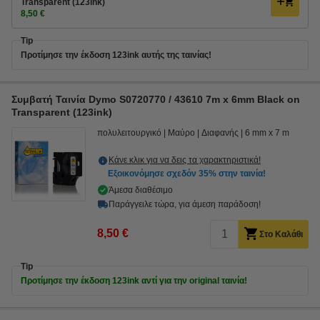
Transparent (123ink)
8,50 €
Tip
Προτίμησε την έκδοση 123ink αυτής της ταινίας!
Συμβατή Ταινία Dymo S0720770 / 43610 7m x 6mm Black on
Transparent (123ink)
πολυλειτουργικό
Μαύρο
Διαφανής
6 mm x 7 m
Κάνε κλικ για να δεις τα χαρακτηριστικά!
Εξοικονόμησε σχεδόν
35%
στην ταινία!
Άμεσα διαθέσιμο
Παράγγειλε τώρα, για άμεση παράδοση!
8,50 €
Στο Καλάθι
Tip
Προτίμησε την έκδοση 123ink αντί για την original ταινία!