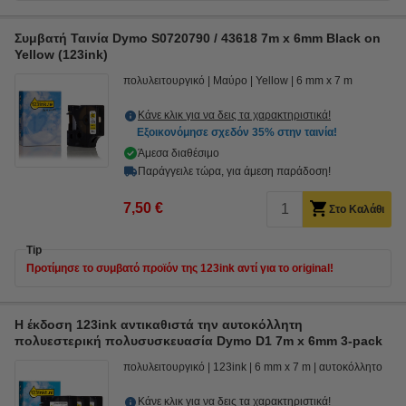
Συμβατή Ταινία Dymo S0720790 / 43618 7m x 6mm Black on
Yellow (123ink)
πολυλειτουργικό
Μαύρο
Yellow
6 mm x 7 m
Κάνε κλικ για να δεις τα χαρακτηριστικά!
Εξοικονόμησε σχεδόν
35%
στην ταινία!
Άμεσα διαθέσιμο
Παράγγειλε τώρα, για άμεση παράδοση!
7,50 €
Στο Καλάθι
Tip
Προτίμησε το συμβατό προϊόν της 123ink αντί για το original!
Η έκδοση 123ink αντικαθιστά την αυτοκόλλητη
πολυεστερική πολυσυσκευασία Dymo D1 7m x 6mm 3-pack
πολυλειτουργικό
123ink
6 mm x 7 m
αυτοκόλλητο
Κάνε κλικ για να δεις τα χαρακτηριστικά!