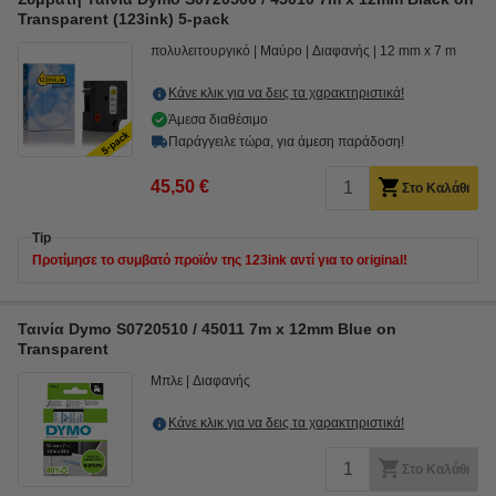
Transparent (123ink) 5-pack
πολυλειτουργικό
Μαύρο
Διαφανής
12 mm x 7 m
Κάνε κλικ για να δεις τα χαρακτηριστικά!
Άμεσα διαθέσιμο
Παράγγειλε τώρα, για άμεση παράδοση!
45,50 €
Στο Καλάθι
Tip
Προτίμησε το συμβατό προϊόν της 123ink αντί για το original!
Ταινία Dymo S0720510 / 45011 7m x 12mm Blue on
Transparent
Μπλε
Διαφανής
Κάνε κλικ για να δεις τα χαρακτηριστικά!
Στο Καλάθι