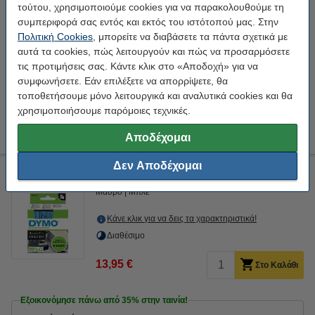
τούτου, χρησιμοποιούμε cookies για να παρακολουθούμε τη
Κάνε κλικ για να δεις τα χαρακτηριστικά!
συμπεριφορά σας εντός και εκτός του ιστότοπού μας. Στην
Εξοικονόμησε σχεδόν
50%
στην ταινία!
Πολιτική Cookies
, μπορείτε να διαβάσετε τα πάντα σχετικά με
Άμεσα διαθέσιμο
αυτά τα cookies, πώς λειτουργούν και πώς να προσαρμόσετε
Παράγγειλε τώρα, για άμεση παράδοση!
τις προτιμήσεις σας. Κάντε κλικ στο «Αποδοχή» για να
συμφωνήσετε. Εάν επιλέξετε να απορρίψετε, θα
9,50 €
Στο Καλάθι
τοποθετήσουμε μόνο λειτουργικά και αναλυτικά cookies και θα
χρησιμοποιήσουμε παρόμοιες τεχνικές.
Tip
Προτίμησε το συμβατό προϊόν της 123ink αντί για το original!
Αποδέχομαι
Δεν Αποδέχομαι
Ταινία Dymo S0720710 / 40916 7m x 9mm Black on Blue
Μαύρο
Μπλε
Κάνε κλικ για να δεις τα χαρακτηριστικά!
Διαθέσιμο
13,95 €
Στο Καλάθι
Εξοικονόμησε πάνω από
35%
στην ταινία!