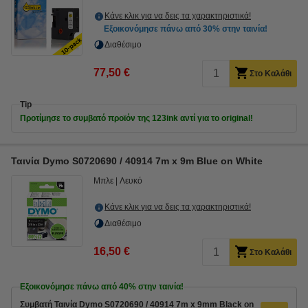
Κάνε κλικ για να δεις τα χαρακτηριστικά!
Εξοικονόμησε πάνω από
30%
στην ταινία!
Διαθέσιμο
77,50 €
Στο Καλάθι
Tip
Προτίμησε το συμβατό προϊόν της 123ink αντί για το original!
Ταινία Dymo S0720690 / 40914 7m x 9m Blue on White
Μπλε
Λευκό
Κάνε κλικ για να δεις τα χαρακτηριστικά!
Διαθέσιμο
16,50 €
Στο Καλάθι
Εξοικονόμησε πάνω από
40%
στην ταινία!
Συμβατή Ταινία Dymo S0720690 / 40914 7m x 9mm Black on