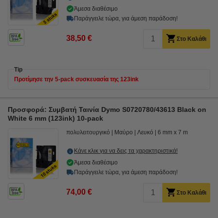
Άμεσα διαθέσιμο
Παράγγειλε τώρα, για άμεση παράδοση!
38,50 €
Στο Καλάθι
Tip
Προτίμησε την 5-pack συσκευασία της 123ink
Προσφορά: Συμβατή Ταινία Dymo S0720780/43613 Black on
White 6 mm (123ink) 10-pack
πολυλειτουργικό
Μαύρο
Λευκό
6 mm x 7 m
Κάνε κλικ για να δεις τα χαρακτηριστικά!
Άμεσα διαθέσιμο
Παράγγειλε τώρα, για άμεση παράδοση!
74,00 €
Στο Καλάθι