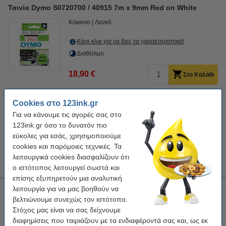
Ταινία Dymo S0720700 / 40915 7m x 9mm Red on White
Κόκκινο
Λευκό
Κάνε κλικ για να δεις τα χαρακτηριστικά!
Διαθέσιμο
18,90 €
Στο Καλάθι
Εξοικονόμησε σχεδόν
50%
στην ταινία!
Cookies στο 123ink.gr
Συμβατή Ταινία Dymo S0720700 / 40915 7m x 9mm Red on
Για να κάνουμε τις αγορές σας στο
White (123ink)
123ink.gr όσο το δυνατόν πιο
9,50 €
εύκολες για εσάς, χρησιμοποιούμε
cookies και παρόμοιες τεχνικές. Τα
Tip
λειτουργικά cookies διασφαλίζουν ότι
Προτίμησε το συμβατό προϊόν της 123ink αντί για το original!
ο ιστότοπος λειτουργεί σωστά και
επίσης εξυπηρετούν μια αναλυτική
λειτουργία για να μας βοηθούν να
Συμβατή Ταινία Dymo S0720700 / 40915 7m x 9mm Red on
White (123ink)
βελτιώνουμε συνεχώς τον ιστότοπο.
Στόχος μας είναι να σας δείχνουμε
Κόκκινο
Λευκό
9 mm x 7 m
123ink
διαφημίσεις που ταιριάζουν με τα ενδιαφέροντά σας και, ως εκ