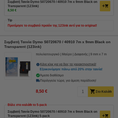
Συμβατή Ταινία Dymo S0720670 / 40910 7m x 9mm Black on
Transparent (123ink)
8,50 €
Tip
Προτίμησε το συμβατό προϊόν της 123ink αντί για το original!
Συμβατή Ταινία Dymo S0720670 / 40910 7m x 9mm Black on
Transparent (123ink)
πολυλειτουργικό
Μαύρο
Διαφανής
9 mm x 7 m
Κάνε κλικ για να δεις τα χαρακτηριστικά!
Εξοικονόμησε πάνω από
20%
στην ταινία!
Άμεσα διαθέσιμο
Παράγγειλε τώρα, για άμεση παράδοση!
8,50 €
Στο Καλάθι
Βάλε στο καλάθι το 5-pack
Συμβατή Ταινία Dymo S0720670 / 40910 7m x 9mm Black on
Transparent (123ink) 5-pack