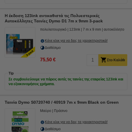
Η έκδοση 123ink αντικαθιστά τις Πολυεστερικές
Αυτοκόλλητες Ταινίες Dymo D1 7m x 9mm 3-pack
πολυλειτουργικό
123ink
7 m x 9 mm
αυτοκόλλητο
Κάνε κλικ για να δεις τα χαρακτηριστικά!
Διαθέσιμο
75,50 €
Στο Καλάθι
Tip
Σε συμβουλεύουμε να πάρεις αυτές τις ταινίες της εταιρείας 123ink και
να εξοικονομήσεις χρήματα.
Ταινία Dymo S0720740 / 40919 7m x 9mm Black on Green
Μαύρο
Πράσινο
Κάνε κλικ για να δεις τα χαρακτηριστικά!
Διαθέσιμο