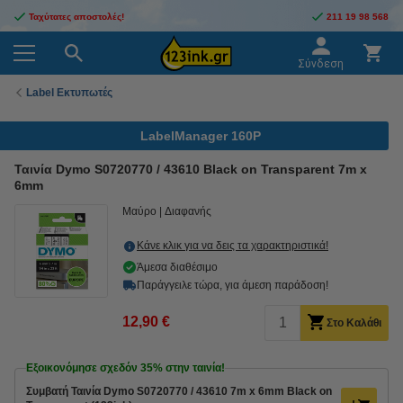
Ταχύτατες αποστολές!
211 19 98 568
Σύνδεση
Label Εκτυπωτές
LabelManager 160P
Ταινία Dymo S0720770 / 43610 Black on Transparent 7m x
6mm
Μαύρο
Διαφανής
Κάνε κλικ για να δεις τα χαρακτηριστικά!
Άμεσα διαθέσιμο
Παράγγειλε τώρα, για άμεση παράδοση!
12,90 €
Στο Καλάθι
Εξοικονόμησε σχεδόν
35%
στην ταινία!
Συμβατή Ταινία Dymo S0720770 / 43610 7m x 6mm Black on