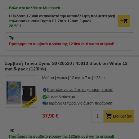
Βάλε στο καλάθι το Multipack
Η έκδοση 123ink αντικαθιστά την αυτοκόλλητη πολυεστερική
πολυσυσκευασία Dymo D1 7m x 12mm 3-pack
28,50 €
Tip
Προτίμησε το συμβατό προϊόν της 123ink αντί για το original!
Συμβατή Ταινία Dymo S0720530 / 45013 Black on White 12
mm 5-pack (123ink)
Μαύρο
Λευκό
12 mm x 7 m
123ink
Κάνε κλικ για να δεις τα χαρακτηριστικά!
Άμεσα διαθέσιμο
Παράγγειλε τώρα, για άμεση παράδοση!
37,90 €
Στο Καλάθι
Tip
Προτίμησε το συμβατό προϊόν της 123ink αντί για το original!