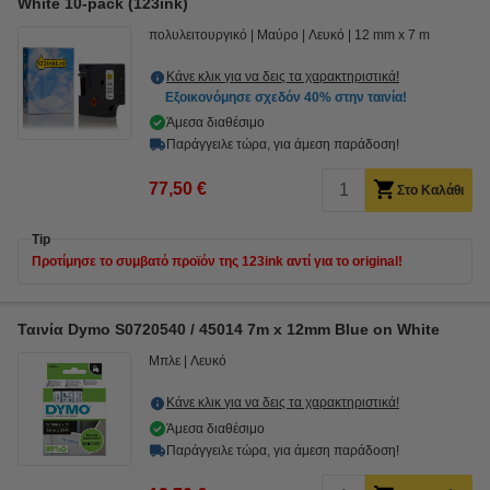
White 10-pack (123ink)
πολυλειτουργικό
Μαύρο
Λευκό
12 mm x 7 m
Κάνε κλικ για να δεις τα χαρακτηριστικά!
Εξοικονόμησε σχεδόν
40%
στην ταινία!
Άμεσα διαθέσιμο
Παράγγειλε τώρα, για άμεση παράδοση!
77,50 €
Στο Καλάθι
Tip
Προτίμησε το συμβατό προϊόν της 123ink αντί για το original!
Ταινία Dymo S0720540 / 45014 7m x 12mm Blue on White
Μπλε
Λευκό
Κάνε κλικ για να δεις τα χαρακτηριστικά!
Άμεσα διαθέσιμο
Παράγγειλε τώρα, για άμεση παράδοση!