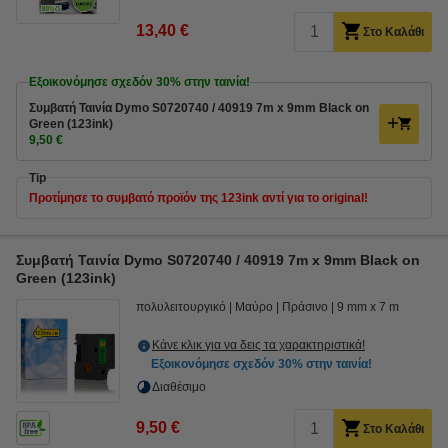
13,40 €
Στο Καλάθι
Εξοικονόμησε σχεδόν
30%
στην ταινία!
Συμβατή Ταινία Dymo S0720740 / 40919 7m x 9mm Black on
Green (123ink)
9,50 €
Tip
Προτίμησε το συμβατό προϊόν της 123ink αντί για το original!
Συμβατή Ταινία Dymo S0720740 / 40919 7m x 9mm Black on
Green (123ink)
πολυλειτουργικό
Μαύρο
Πράσινο
9 mm x 7 m
Κάνε κλικ για να δεις τα χαρακτηριστικά!
Εξοικονόμησε σχεδόν
30%
στην ταινία!
Διαθέσιμο
9,50 €
Στο Καλάθι