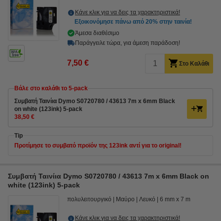
Κάνε κλικ για να δεις τα χαρακτηριστικά!
Εξοικονόμησε πάνω από
20%
στην ταινία!
Άμεσα διαθέσιμο
Παράγγειλε τώρα, για άμεση παράδοση!
7,50 €
Στο Καλάθι
Βάλε στο καλάθι το 5-pack
Συμβατή Ταινίια Dymo S0720780 / 43613 7m x 6mm Black
on white (123ink) 5-pack
38,50 €
Tip
Προτίμησε το συμβατό προϊόν της 123ink αντί για το original!
Συμβατή Ταινίια Dymo S0720780 / 43613 7m x 6mm Black on
white (123ink) 5-pack
πολυλειτουργικό
Μαύρο
Λευκό
6 mm x 7 m
Κάνε κλικ για να δεις τα χαρακτηριστικά!