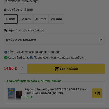
Κατηγορία:
αυτοκόλλητο
Διαστάσεις:
9 mm
9 mm
12 mm
19 mm
24 mm
Χρώμα:
μαύρο σε κόκκινο
μαύρο σε κόκκινο
Κάνε κλικ για να δεις τα χαρακτηριστικά!
Άμεσα διαθέσιμο
Παράγγειλε τώρα, για άμεση παράδοση!
14,90 €
Στο Καλάθι
Εξοικονόμησε σχεδόν
40%
στην ταινία!
Συμβατή Ταινία Dymo S0720720 / 40917 7m x
9mm Black on Red (123ink)
8,95 €