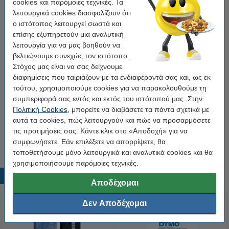
cookies και παρόμοιες τεχνικές. Τα
λειτουργικά cookies διασφαλίζουν ότι
9 mm
12 mm
19 mm
24 mm
ο ιστότοπος λειτουργεί σωστά και
επίσης εξυπηρετούν μια αναλυτική
Χρώμα:
μαύρο σε κόκκινο
λειτουργία για να μας βοηθούν να
βελτιώνουμε συνεχώς τον ιστότοπο.
μαύρο σε κόκκινο
Στόχος μας είναι να σας δείχνουμε
διαφημίσεις που ταιριάζουν με τα ενδιαφέροντά σας και, ως εκ
τούτου, χρησιμοποιούμε cookies για να παρακολουθούμε τη
Κάνε κλικ για να δεις τα χαρακτηριστικά!
Εξοικονόμησε σχεδόν
40%
στην ταινία!
συμπεριφορά σας εντός και εκτός του ιστότοπού μας. Στην
Πολιτική Cookies
, μπορείτε να διαβάσετε τα πάντα σχετικά με
Άμεσα διαθέσιμο
Παράγγειλε τώρα, για άμεση παράδοση!
αυτά τα cookies, πώς λειτουργούν και πώς να προσαρμόσετε
τις προτιμήσεις σας. Κάντε κλικ στο «Αποδοχή» για να
8,95 €
Στο Καλάθι
συμφωνήσετε. Εάν επιλέξετε να απορρίψετε, θα
τοποθετήσουμε μόνο λειτουργικά και αναλυτικά cookies και θα
χρησιμοποιήσουμε παρόμοιες τεχνικές.
Δημοφιλή προϊόντα
Αποδέχομαι
Δεν Αποδέχομαι