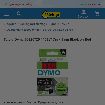
Ταχύτατες αποστολές!
211 19 98 568
Σύνδεση
Αρχική
Ταινίες και Ετικέτες
Dymo
Ταινίες
D1 standard tapes 9mm
S0720720 black on red
Ταινία Dymo S0720720 / 40917 7m x 9mm Black on Red
Χρώμα κειμένου:
Μαύρο
Χρώμα ταινίας:
Κόκκινο