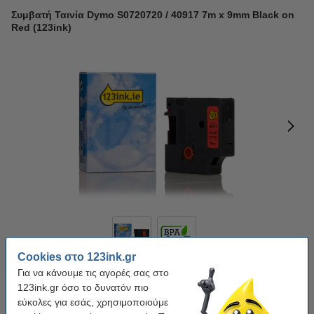
Συμβατή Ταινία Dymo S0720720 / 40917 7m x 9mm Black on
Red (123ink)
Cookies στο 123ink.gr
Για να κάνουμε τις αγορές σας στο
Χρήση:
πολυλειτουργικό
Χρώμα κειμένου:
Μαύρο
Χρώμα ταινίας:
Κόκκινο
123ink.gr όσο το δυνατόν πιο
Διαστάσεις:
9 mm x 7 m
εύκολες για εσάς, χρησιμοποιούμε
Διαστάσεις:
9 mm