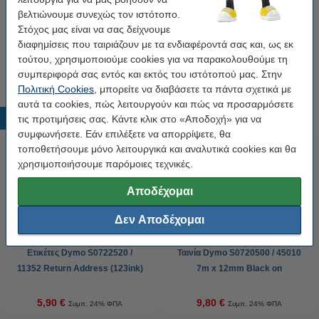
Κωδικός:
40913
βελτιώνουμε συνεχώς τον ιστότοπο.
Στόχος μας είναι να σας δείχνουμε
Tip
διαφημίσεις που ταιριάζουν με τα ενδιαφέροντά σας και, ως εκ
Σε συμβουλεύουμε να πάρεις αυτές τις ταινίες της εταιρείας 123ink και
τούτου, χρησιμοποιούμε cookies για να παρακολουθούμε τη
να εξοικονομήσεις χρήματα
συμπεριφορά σας εντός και εκτός του ιστότοπού μας. Στην
Πολιτική Cookies
, μπορείτε να διαβάσετε τα πάντα σχετικά με
αυτά τα cookies, πώς λειτουργούν και πώς να προσαρμόσετε
Δημοφιλή προϊόντα
τις προτιμήσεις σας. Κάντε κλικ στο «Αποδοχή» για να
συμφωνήσετε. Εάν επιλέξετε να απορρίψετε, θα
τοποθετήσουμε μόνο λειτουργικά και αναλυτικά cookies και θα
χρησιμοποιήσουμε παρόμοιες τεχνικές.
Αποδέχομαι
Δεν Αποδέχομαι
Ετικέτες Dymo S0722520 /
Ταινία Dymo S0720500 / 45010
11352 Return Address (123ink)
7m x 12mm Black on
Transparent
5,90 €
9,80 €
Συμπ. 24% ΦΠΑ
Συμπ. 24% ΦΠΑ