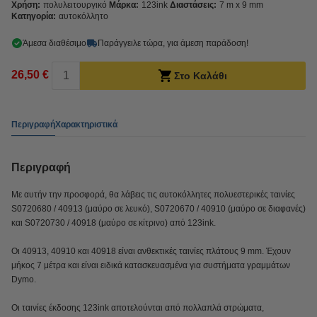
Χρήση:
πολυλειτουργικό
Μάρκα:
123ink
Διαστάσεις:
7 m x 9 mm
Κατηγορία:
αυτοκόλλητο
Άμεσα διαθέσιμο
Παράγγειλε τώρα, για άμεση παράδοση!
26,50 €
Στο Καλάθι
Περιγραφή
Χαρακτηριστικά
Περιγραφή
Με αυτήν την προσφορά, θα λάβεις τις αυτοκόλλητες πολυεστερικές ταινίες
S0720680 / 40913 (μαύρο σε λευκό), S0720670 / 40910 (μαύρο σε διαφανές)
και S0720730 / 40918 (μαύρο σε κίτρινο) από 123ink.
Οι 40913, 40910 και 40918 είναι ανθεκτικές ταινίες πλάτους 9 mm. Έχουν
μήκος 7 μέτρα και είναι ειδικά κατασκευασμένα για συστήματα γραμμάτων
Dymo.
Οι ταινίες έκδοσης 123ink αποτελούνται από πολλαπλά στρώματα,