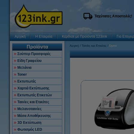
Ταχύτατες Αποστολές!
Αρχική
Η Εταιρεία
Κέρδισε με Προϊόντα 123ink
Για Επιχει
Αρχική
Ταινίες και Ετικέτες
Dymo
Προϊόντα
Σούπερ Προσφορές
Είδη Γραφείου
Μελάνια
Toner
Εκτυπωτές
Χαρτιά Εκτύπωσης
Εκτυπωτές Ετικετών
Ταινίες και Ετικέτες
Μελανοταινίες
Μέσα Αποθήκευσης
3D Εκτύπωση
Φωτισμός LED