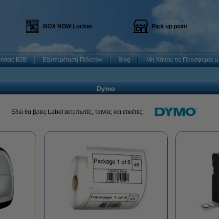
BOX NOW Locker
Pick up point
ρήσεις B2B
Εξυπηρέτηση Πελατών
Blog
Μη Χάνεις τις Προσφορές μ
Dymo
Εδώ θα βρεις Label εκτυπωτές, ταινίες και ετικέτες.