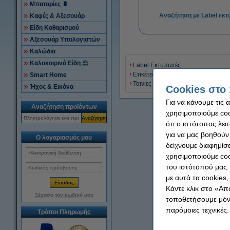
Μπαταρίες 🔋
Αναζήτηση με Label εκ
Καφές & Αξεσουάρ
Είδη Καθαρισμού
Αξεσουάρ Υπολογιστών
Καλώδια
Καλοκαιρινά Είδη ⛱
Label Εκτυπωτές
Ετικέτες
Smart Home
Ταινίες
Ήχος & Εικόνα
Cookies στο 
Για να κάνουμε τις 
Αναζήτηση προϊόντων
χρησιμοποιούμε cook
Αναζήτηση
ότι ο ιστότοπος λει
για να μας βοηθούν
Ο λογαριασμός μου
δείχνουμε διαφημίσε
χρησιμοποιούμε coo
του ιστότοπού μας.
με αυτά τα cookies
Κάντε κλικ στο «Απ
Ξέχασα τον κωδικό μου
τοποθετήσουμε μόνο
παρόμοιες τεχνικές.
Τρόποι Πληρωμής