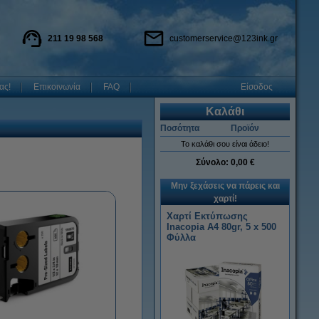
211 19 98 568
customerservice@123ink.gr
ας!
Επικοινωνία
FAQ
Είσοδος
Καλάθι
Ποσότητα
Προϊόν
Το καλάθι σου είναι άδειο!
Σύνολο:
0,00 €
Μην ξεχάσεις να πάρεις και
χαρτί!
Χαρτί Εκτύπωσης
Inacopia Α4 80gr, 5 x 500
Φύλλα