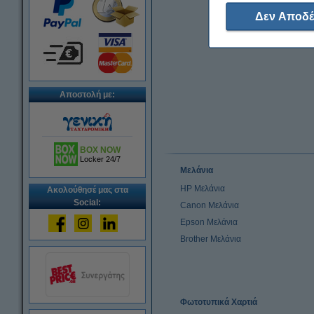
Δεν Αποδέ
Αποστολή με:
BOX NOW
Locker 24/7
Μελάνια
HP Μελάνια
Ακολούθησέ μας στα
Social:
Canon Μελάνια
Epson Μελάνια
Brother Μελάνια
Φωτοτυπικά Χαρτιά