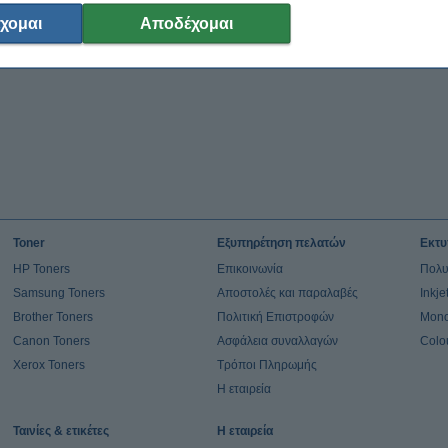
χομαι
Αποδέχομαι
Toner
Εξυπηρέτηση πελατών
Εκτυ
HP Toners
Επικοινωνία
Πολυ
Samsung Toners
Αποστολές και παραλαβές
Inkj
Brother Toners
Πολιτική Επιστροφών
Mono
Canon Toners
Ασφάλεια συναλλαγών
Colo
Xerox Toners
Τρόποι Πληρωμής
Η εταιρεία
Ταινίες & ετικέτες
Η εταιρεία