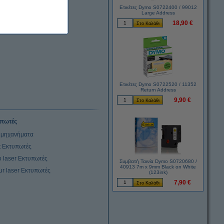
Ετικέτες Dymo S0722400 / 99012
Large Address
18,90 €
Ετικέτες Dymo S0722520 / 11352
Return Address
9,90 €
πωτές
μηχανήματα
et Εκτυπωτές
 laser Εκτυπωτές
Συμβατή Ταινία Dymo S0720680 /
40913 7m x 9mm Black on White
ur laser Εκτυπωτές
(123ink)
7,90 €