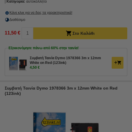
Κατηγορία:
αυτοκόλλητο
Κάνε κλικ για να δεις τα χαρακτηριστικά!
Διαθέσιμο
11,50 €
Στο Καλάθι
Εξοικονόμησε πάνω από
60%
στην ταινία!
Συμβατή Ταινία Dymo 1978366 3m x 12mm
White on Red (123ink)
4,50 €
Συμβατή Ταινία Dymo 1978366 3m x 12mm White on Red
(123ink)