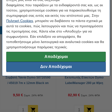
πολυεστερική πολυσυσκευασία Dymo D1 7m x
διαφημίσεις που ταιριάζουν με τα ενδιαφέροντά σας και, ως εκ
12mm 3-pack
τούτου, χρησιμοποιούμε cookies για να παρακολουθούμε τη
28,50 €
συμπεριφορά σας εντός και εκτός του ιστότοπού μας. Στην
Πολιτική Cookies
, μπορείτε να διαβάσετε τα πάντα σχετικά με
αυτά τα cookies, πώς λειτουργούν και πώς να προσαρμόσετε
Δημοφιλή προϊόντα
τις προτιμήσεις σας. Κάντε κλικ στο «Αποδοχή» για να
συμφωνήσετε. Εάν επιλέξετε να απορρίψετε, θα
τοποθετήσουμε μόνο λειτουργικά και αναλυτικά cookies και θα
χρησιμοποιήσουμε παρόμοιες τεχνικές.
Αποδέχομαι
Δεν Αποδέχομαι
Συμβατή Ταινία Dymo S0720590
Εκτυπωτής Ετικετών Dymo
/ 45019 7m x 12mm Black on
LabelManager 280 με θήκη
Green (123ink)
μεταφοράς (QWERTY)
9,50 €
82,90 €
Συμπ. 24% ΦΠΑ
Συμπ. 24% ΦΠΑ