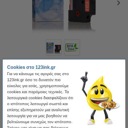
Χρώμα κειμένου:
Λευκό
Χρώμα ταινίας:
Κόκκινο
Cookies στο 123ink.gr
Κατηγορία:
αυτοκόλλητο
Για να κάνουμε τις αγορές σας στο
123ink.gr όσο το δυνατόν πιο
Κάνε κλικ για να δεις τα χαρακτηριστικά!
εύκολες για εσάς, χρησιμοποιούμε
Εξοικονόμησε πάνω από
60%
στην ταινία!
cookies και παρόμοιες τεχνικές. Τα
Άμεσα διαθέσιμο
Παράγγειλε τώρα, για άμεση παράδοση!
λειτουργικά cookies διασφαλίζουν ότι
ο ιστότοπος λειτουργεί σωστά και
4,50 €
Στο Καλάθι
επίσης εξυπηρετούν μια αναλυτική
λειτουργία για να μας βοηθούν να
Βάλε στο καλάθι
βελτιώνουμε συνεχώς τον ιστότοπο.
Η έκδοση 123ink αντικαθιστά την αυτοκόλλητη
Στόχος μας είναι να σας δείχνουμε