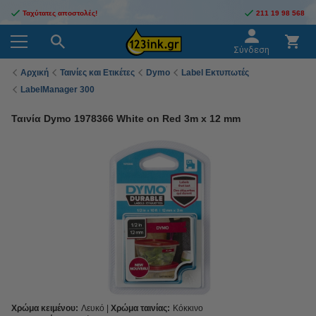
Ταχύτατες αποστολές!
211 19 98 568
Σύνδεση
Αρχική
Ταινίες και Ετικέτες
Dymo
Label Εκτυπωτές
LabelManager 300
Ταινία Dymo 1978366 White on Red 3m x 12 mm
Χρώμα κειμένου:
Λευκό
Χρώμα ταινίας:
Κόκκινο