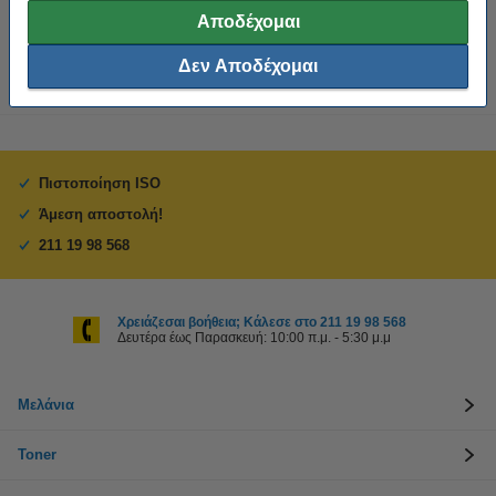
Αποδέχομαι
9,50 €
Στο Καλάθι
Δεν Αποδέχομαι
Πιστοποίηση ISO
Άμεση αποστολή!
211 19 98 568
Χρειάζεσαι βοήθεια; Κάλεσε στο 211 19 98 568
Δευτέρα έως Παρασκευή: 10:00 π.μ. - 5:30 μ.μ
Μελάνια
Toner