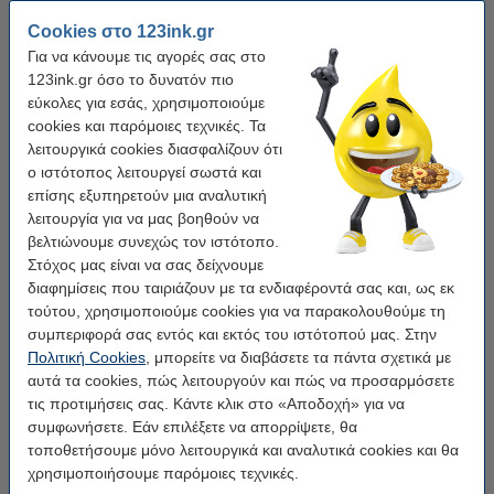
Cookies στο 123ink.gr
Για να κάνουμε τις αγορές σας στο
123ink.gr όσο το δυνατόν πιο
εύκολες για εσάς, χρησιμοποιούμε
cookies και παρόμοιες τεχνικές. Τα
λειτουργικά cookies διασφαλίζουν ότι
ο ιστότοπος λειτουργεί σωστά και
επίσης εξυπηρετούν μια αναλυτική
λειτουργία για να μας βοηθούν να
βελτιώνουμε συνεχώς τον ιστότοπο.
Στόχος μας είναι να σας δείχνουμε
Χρήση:
πολυλειτουργικό
Χρώμα κειμένου:
Κόκκινο
διαφημίσεις που ταιριάζουν με τα ενδιαφέροντά σας και, ως εκ
Χρώμα ταινίας:
Διαφανής
Διαστάσεις:
12 mm x 7 m
τούτου, χρησιμοποιούμε cookies για να παρακολουθούμε τη
Χρώμα:
κόκκινο σε διαφανές
συμπεριφορά σας εντός και εκτός του ιστότοπού μας. Στην
Πολιτική Cookies
, μπορείτε να διαβάσετε τα πάντα σχετικά με
κόκκινο σε διαφανές
αυτά τα cookies, πώς λειτουργούν και πώς να προσαρμόσετε
τις προτιμήσεις σας. Κάντε κλικ στο «Αποδοχή» για να
συμφωνήσετε. Εάν επιλέξετε να απορρίψετε, θα
Κάνε κλικ για να δεις τα χαρακτηριστικά!
Εξοικονόμησε σχεδόν
40%
στην ταινία!
τοποθετήσουμε μόνο λειτουργικά και αναλυτικά cookies και θα
χρησιμοποιήσουμε παρόμοιες τεχνικές.
Άμεσα διαθέσιμο
Παράγγειλε τώρα, για άμεση παράδοση!