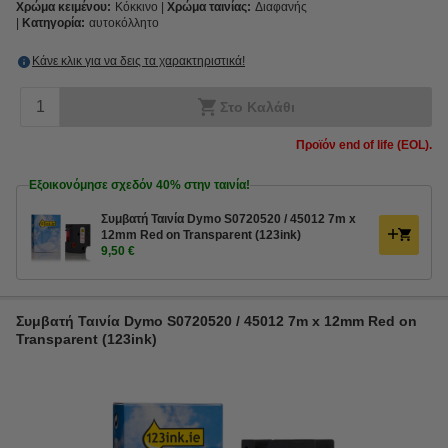
Χρώμα κειμένου:
Κόκκινο
Χρώμα ταινίας:
Διαφανής
Κατηγορία:
αυτοκόλλητο
Κάνε κλικ για να δεις τα χαρακτηριστικά!
Στο Καλάθι
Προϊόν end of life (EOL).
Εξοικονόμησε σχεδόν
40%
στην ταινία!
Συμβατή Ταινία Dymo S0720520 / 45012 7m x
12mm Red on Transparent (123ink)
9,50 €
Συμβατή Ταινία Dymo S0720520 / 45012 7m x 12mm Red on
Transparent (123ink)