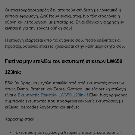
Οι ετικετογράφοι χειρός δεν απαιτούν σύνδεση με λογισμικό ή
κάποια εφαρμογή. Διαθέτουν ενσωματωμένο πληκτρολόγιο ή
οθόνη και λειτουργούν με μπαταρίες. Είναι ιδανικά για χρήση εν
κινήσει ή για την εργαλειοθήκη σου!
Η επιλογή εξαρτάται από τις ανάγκες σου, πόσο ευέλικτες και
προσαρμοσμένες ετικέτες χρειάζεσαι στην καθημερινότητά σου.
Γιατί να μην επιλέξω τον εκτυπωτή ετικετών LW650
123ink;
Εδώ θα βρεις μια μεγάλη ποικιλία από από εκτυπωτές ετικέτων
όπως Dymo, Brother, και Zebra. Ωστόσο, μια εξαιρετική επιλογή
είναι ο
Εκτυπωτής Ετικετών LW650 123ink
! Είναι ένας γρήγορος,
συμπαγής εκτυπωτής που προσφέρει ευκρινείς εκτυπώσεις με
κείμενο, barcodes λογότυπα και εικόνες.
Χαρακτηριστικά:
Εκτύπωση με τεχνολογία θερμικής άμεσης εκτύπωσης -