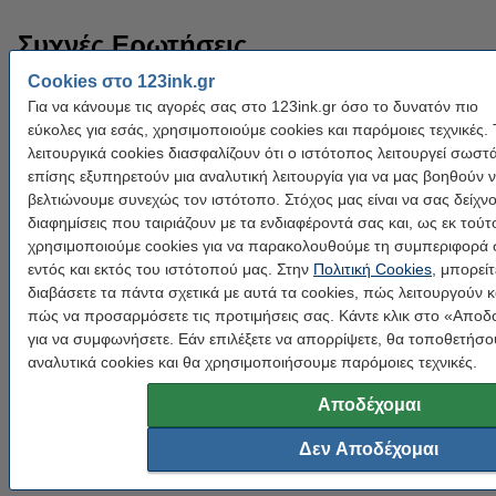
Συχνές Ερωτήσεις
Cookies στο 123ink.gr
Σε τι μπορώ να χρησιμοποιήσω έναν εκτυπωτή
Για να κάνουμε τις αγορές σας στο 123ink.gr όσο το δυνατόν πιο
ετικετών;
εύκολες για εσάς, χρησιμοποιούμε cookies και παρόμοιες τεχνικές. 
Μπορείς να χρησιμοποιήσεις του εκτυπωτές ετικετών για να
λειτουργικά cookies διασφαλίζουν ότι ο ιστότοπος λειτουργεί σωστά
εκτυπώσεις ετικέτες για αποστολές, οργάνωση στο σπίτι ή στο
Ψαλίδια
επίσης εξυπηρετούν μια αναλυτική λειτουργία για να μας βοηθούν 
γραφείο, barcodes, καρτελάκια προϊόντων, καλώδια και
βελτιώνουμε συνεχώς τον ιστότοπο. Στόχος μας είναι να σας δείχν
καλωδιώσεις. Χρησιμοποιούνται σε αποθήκες, καταστήματα και
διαφημίσεις που ταιριάζουν με τα ενδιαφέροντά σας και, ως εκ τούτ
γραφεία, ιδανικά για μικρούς χώρους. Βρες τον
ιδανικό εκτυπωτή
χρησιμοποιούμε cookies για να παρακολουθούμε τη συμπεριφορά 
ετικετών
για τις ανάγκες σου.
εντός και εκτός του ιστότοπού μας. Στην
Πολιτική Cookies
, μπορείτ
διαβάσετε τα πάντα σχετικά με αυτά τα cookies, πώς λειτουργούν κ
Ποια είναι η διαφορά μεταξύ ενός εκτυπωτή ετικετών
πώς να προσαρμόσετε τις προτιμήσεις σας. Κάντε κλικ στο «Αποδ
και ενός ετικετογράφου χειρός;
για να συμφωνήσετε. Εάν επιλέξετε να απορρίψετε, θα τοποθετήσου
Οι εκτυπωτές ετικετών εκτυπώνουν ετικέτες barcodes, λογότυπα,
αναλυτικά cookies και θα χρησιμοποιήσουμε παρόμοιες τεχνικές.
γραφικά σε υλικά όπως χαρτί, βινύλιο, και πολυεστέρα. Οι
Αποδέχομαι
ετικετογράφοι χειρός εκτυπώνουν ετικέτες βάση το κείμενο με
βασικές γραμματοσειρές σε πλαστικό ή πλαστικοποιημένη ταινία.
Δεν Αποδέχομαι
Δεν συνδέονται με λογισμικό, αντίθετα η ετικέτα δημιουργείται
μέσω του ενσωματωμένου πληκτρολογίου ή οθόνης!