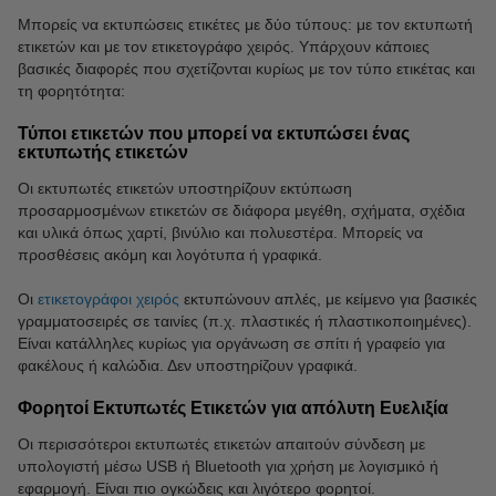
Μπορείς να εκτυπώσεις ετικέτες με δύο τύπους: με τον εκτυπωτή
ετικετών και με τον ετικετογράφο χειρός. Υπάρχουν κάποιες
βασικές διαφορές που σχετίζονται κυρίως με τον τύπο ετικέτας και
τη φορητότητα:
Τύποι ετικετών που μπορεί να εκτυπώσει ένας
εκτυπωτής ετικετών
Οι εκτυπωτές ετικετών υποστηρίζουν εκτύπωση
προσαρμοσμένων ετικετών σε διάφορα μεγέθη, σχήματα, σχέδια
και υλικά όπως χαρτί, βινύλιο και πολυεστέρα. Μπορείς να
προσθέσεις ακόμη και λογότυπα ή γραφικά.
Οι
ετικετογράφοι χειρός
εκτυπώνουν απλές, με κείμενο για βασικές
γραμματοσειρές σε ταινίες (π.χ. πλαστικές ή πλαστικοποιημένες).
Είναι κατάλληλες κυρίως για οργάνωση σε σπίτι ή γραφείο για
φακέλους ή καλώδια. Δεν υποστηρίζουν γραφικά.
Φορητοί Εκτυπωτές Ετικετών για απόλυτη Ευελιξία
Οι περισσότεροι εκτυπωτές ετικετών απαιτούν σύνδεση με
υπολογιστή μέσω USB ή Bluetooth για χρήση με λογισμικό ή
εφαρμογή. Είναι πιο ογκώδεις και λιγότερο φορητοί.