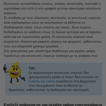
Εκτύπωσε αυτοκόλλητες ετικέτες, ετικέτες αποστολής, barcode ή
καρτελάκια στο σπίτι ή στο γραφείο με έναν καινούργιο εκτυπωτή
ετικετών.
Σε αντίθεση με τους κλασικούς εκτυπωτές, οι εκτυπωτές ετικετών
είναι σχεδιασμένοι ώστε να εκτυπώνουν τα βέλτιστα σε
εξειδικευμένα υλικά, όπως ετικέτες και ταινίες. Είναι ευρέως
διαδεδομένοι σε κλάδους όπως το λιανικό εμπόριο και τα logistics,
αλλά και για προσωπική χρήση. Οι εκτυπωτές ετικετών είναι
εύχρηστοι, ιδανικοί για μικρούς χώρους και φορητού, καθιστώντας
τους ένα εξαιρετικά χρήσιμο εργαλείο.
Στο ηλεκτρονικό μας κατάστημα διαθέτουμε μια μεγάλη γκάμα
προϊόντων για εκτυπωτές ετικετών ανάλογα με τις ανάγκες σου.
TIP!
Οι περισσότεροι εκτυπωτές ετικετών δεν
χρησιμοποιούν μελάνι ή toner! Εκτυπώνουν σε
ετικέτες και ταινίες
ευαίσθητες στη θερμότητα
που σκουραίνουν όταν εκτίθενται σε
θερμότητα, καθιστώντας τη διαδικασία πιο οικονομική.
Επέλεξε ανάμεσα σε μια μεγάλη γκάμα ετικετογράφων