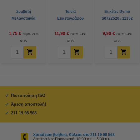
Συμβατή
Ταινία
Ετικέτες Dymo
Μελανοταινία
Ετικετογράφου
S0722520 / 11352
Epson ERC38B
Brother TZe-231
Return Address
Black (123ink)
8m x 12mm Black
1,75 €
11,90 €
9,90 €
Συμπ. 24%
Συμπ. 24%
Συμπ. 24%
on White
ΦΠΑ
ΦΠΑ
ΦΠΑ
Πιστοποίηση ISO
Άμεση αποστολή!
211 19 98 568
Χρειάζεσαι βοήθεια; Κάλεσε στο 211 19 98 568
Δευτέρα έως Παρασκευή: 10:00 π.μ. - 5:30 μ.μ