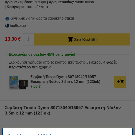
Χρώμα κειμένου:
Μαύρο
Χρώμα ταινίας:
white nylon
Κατηγορία:
αυτοκόλλητο
Κάνε κλικ για να δεις τα χαρακτηριστικά!
Διαθέσιμο
13,30 €
Στο Καλάθι
Εξοικονόμησε σχεδόν
45%
στην ταινία!
Εξοικόμησε χρήματα από το κόστος εκτύπωσης με σχεδόν
4 φορές
περισσότερο
περιεχόμενο.
Συμβατή Ταινία Dymo S0718040/16957
Εύκαμπτη Νάιλον 3,5m x 12 mm (123ink)
7,50 €
Συμβατή Ταινία Dymo S0718040/16957 Εύκαμπτη Νάιλον
3,5m x 12 mm (123ink)