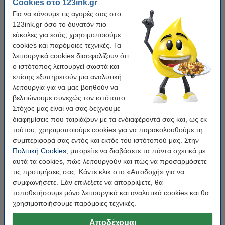
Cookies στο 123ink.gr
Για να κάνουμε τις αγορές σας στο
123ink.gr όσο το δυνατόν πιο
εύκολες για εσάς, χρησιμοποιούμε
cookies και παρόμοιες τεχνικές. Τα
λειτουργικά cookies διασφαλίζουν ότι
ο ιστότοπος λειτουργεί σωστά και
επίσης εξυπηρετούν μια αναλυτική
λειτουργία για να μας βοηθούν να
βελτιώνουμε συνεχώς τον ιστότοπο.
Στόχος μας είναι να σας δείχνουμε
διαφημίσεις που ταιριάζουν με τα ενδιαφέροντά σας και, ως εκ
τούτου, χρησιμοποιούμε cookies για να παρακολουθούμε τη
συμπεριφορά σας εντός και εκτός του ιστότοπού μας. Στην
Χρήση:
πολυλειτουργικό
Χρώμα κειμένου:
Μαύρο
Πολιτική Cookies
, μπορείτε να διαβάσετε τα πάντα σχετικά με
Χρώμα ταινίας:
white nylon
Διαστάσεις:
12 mm x 3,5 m
αυτά τα cookies, πώς λειτουργούν και πώς να προσαρμόσετε
Κάνε κλικ για να δεις τα χαρακτηριστικά!
τις προτιμήσεις σας. Κάντε κλικ στο «Αποδοχή» για να
Εξοικονόμησε σχεδόν
45%
στην ταινία!
συμφωνήσετε. Εάν επιλέξετε να απορρίψετε, θα
Άμεσα διαθέσιμο
Παράγγειλε τώρα, για άμεση παράδοση!
τοποθετήσουμε μόνο λειτουργικά και αναλυτικά cookies και θα
χρησιμοποιήσουμε παρόμοιες τεχνικές.
7,50 €
Στο Καλάθι
Αποδέχομαι