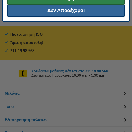
Δεν Αποδέχομαι
Πιστοποίηση ISO
Άμεση αποστολή!
211 19 98 568
Χρειάζεσαι βοήθεια; Κάλεσε στο 211 19 98 568
Δευτέρα έως Παρασκευή: 10:00 π.μ. - 5:30 μ.μ
Μελάνια
Toner
Εξυπηρέτηση πελατών