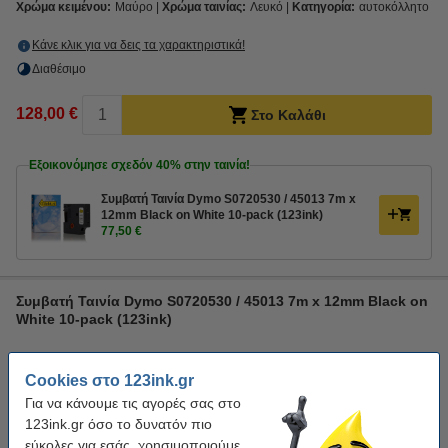
Χρώμα κειμένου:
Μαύρο
Χρώμα ταινίας:
Λευκό
Κατηγορία:
αυτοκόλλητο
Κάνε κλικ για να δεις τα χαρακτηριστικά!
Διαθέσιμο
128,00 €
Στο Καλάθι
Εξοικονόμησε σχεδόν
40%
στην ταινία!
Συμβατή Ταινία Dymo S0720530 / 45013 7m x
12mm Black on White 10-pack (123ink)
77,50 €
Συμβατή Ταινία Dymo S0720530 / 45013 7m x 12mm Black on
White 10-pack (123ink)
Cookies στο 123ink.gr
Για να κάνουμε τις αγορές σας στο
123ink.gr όσο το δυνατόν πιο
εύκολες για εσάς, χρησιμοποιούμε