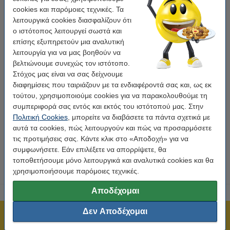
cookies και παρόμοιες τεχνικές. Τα
λειτουργικά cookies διασφαλίζουν ότι
ο ιστότοπος λειτουργεί σωστά και
επίσης εξυπηρετούν μια αναλυτική
λειτουργία για να μας βοηθούν να
βελτιώνουμε συνεχώς τον ιστότοπο.
Χρήση:
πολυλειτουργικό
Χρώμα κειμένου:
Μαύρο
Χρώμα ταινίας:
Λευκό
Στόχος μας είναι να σας δείχνουμε
Διαστάσεις:
12 mm x 7 m
διαφημίσεις που ταιριάζουν με τα ενδιαφέροντά σας και, ως εκ
τούτου, χρησιμοποιούμε cookies για να παρακολουθούμε τη
Κάνε κλικ για να δεις τα χαρακτηριστικά!
συμπεριφορά σας εντός και εκτός του ιστότοπού μας. Στην
Εξοικονόμησε σχεδόν
40%
στην ταινία!
Πολιτική Cookies
, μπορείτε να διαβάσετε τα πάντα σχετικά με
Άμεσα διαθέσιμο
Παράγγειλε τώρα, για άμεση παράδοση!
αυτά τα cookies, πώς λειτουργούν και πώς να προσαρμόσετε
τις προτιμήσεις σας. Κάντε κλικ στο «Αποδοχή» για να
77,50 €
Στο Καλάθι
συμφωνήσετε. Εάν επιλέξετε να απορρίψετε, θα
τοποθετήσουμε μόνο λειτουργικά και αναλυτικά cookies και θα
χρησιμοποιήσουμε παρόμοιες τεχνικές.
Αποδέχομαι
Δεν Αποδέχομαι
Πιστοποίηση ISO