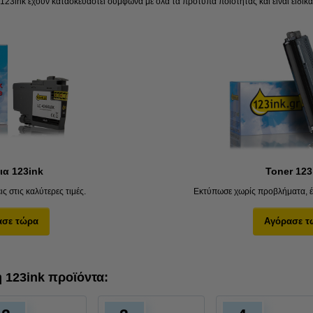
 123ink έχουν κατασκευαστεί σύμφωνα με όλα τα πρότυπα ποιότητας και είναι ειδικ
ια 123ink
Toner 123
ς στις καλύτερες τιμές.
Εκτύπωσε χωρίς προβλήματα, έ
ασε τώρα
Αγόρασε τ
ή 123ink προϊόντα: