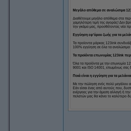
Μεγάλο απόθεμα σε αναλώσιμα 12
Διαθέτουμε μεγάλο απόθεμα στα περι
χαμηλότερη τιμή της αγοράς! Δεν βρί
την γκάμα μας, προσθέτοντας νέα π
Εγγύηση εφ’όρου ζωής για τα μελάν
Τα προϊοντα μάρκας 123ink συνδυάζο
100% εγγύηση σε όλα τα αναλώσιμα ι
Τα προϊόντα επωνυμίας 123ink περ
Όλα τα προϊόντα με την επωνυμία 1
9001 και ISO 14001, επωμένως σας δ
Ποιά είναι η εγγύηση για τα μελάνι
Με την πώληση ενός πολύ μεγάλου αρ
Εάν είσαι ένας από αυτούς που, δυστ
ενέργειες για την άμεση αλλαγή ή τ
πελατών μας θα κάνει το καλύτερο δ