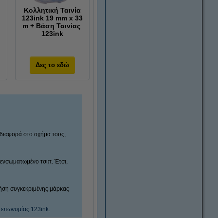
Κολλητική Ταινία
123ink 19 mm x 33
m + Βάση Ταινίας
123ink
Δες το εδώ
ή διαφορά στο σχήμα τους,
 ενσωματωμένο τσιπ. Έτσι,
χρήση συγκεκριμένης μάρκας
α επωνυμίας 123ink
.