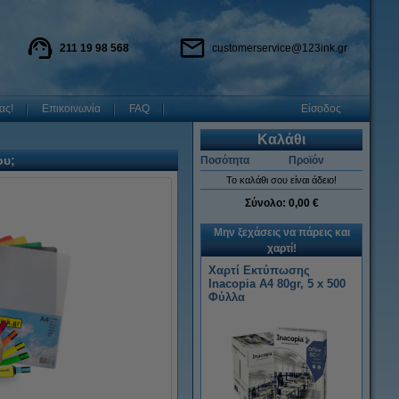
211 19 98 568
customerservice@123ink.gr
ας!
Επικοινωνία
FAQ
Είσοδος
Καλάθι
ου;
Ποσότητα
Προϊόν
Το καλάθι σου είναι άδειο!
Σύνολο:
0,00 €
Μην ξεχάσεις να πάρεις και
χαρτί!
Χαρτί Εκτύπωσης
Inacopia Α4 80gr, 5 x 500
Φύλλα