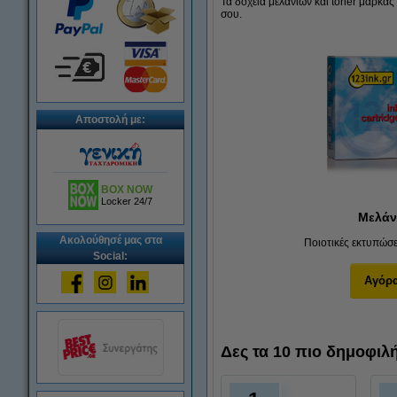
Τα δοχεία μελανιών και toner μάρκας
σου.
Αποστολή με:
BOX NOW
Locker 24/7
Μελάν
Ακολούθησέ μας στα
Ποιοτικές εκτυπώσει
Social:
Αγόρ
Δες τα 10 πιο δημοφιλ