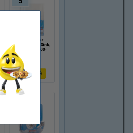
5
Ζελατίνα με
Τρύπες Α4 123ink,
30 micron 100-
pack
123ink
Δες το εδώ
10