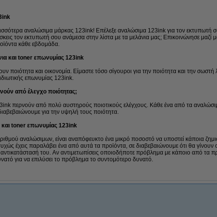
3ink
σσότερα αναλώσιμα μάρκας 123ink! Επέλεξε αναλώσιμα 123ink για τον εκτυπωτή σο
σκεις τον εκτυπωτή σου ανάμεσα στην λίστα με τα μελάνια μας; Επικοινώνησε μαζί
ροϊόντα κάθε εβδομάδα.
ια και toner επωνυμίας 123ink
υν ποιότητα και οικονομία. Είμαστε τόσο σίγουροι για την ποιότητα και την σωστ
διωτικής επωνυμίας 123ink.
νούν από έλεγχο ποιότητας;
23ink περνούν από πολύ αυστηρούς ποιοτικούς ελέγχους. Κάθε ένα από τα αναλώσ
ιαβεβαιώνουμε για την υψηλή τους ποιότητα.
α και toner επωνυμίας 123ink
ιθμού αναλώσιμων, είναι αναπόφευκτο ένα μικρό ποσοστό να υποστεί κάποια ζημιά
υχώς έχεις παραλάβει ένα από αυτά τα προϊόντα, σε διαβεβαιώνουμε ότι θα γίνουν ο
ην αντικατάστασή του. Αν αντιμετωπίσεις οποιοδήποτε πρόβλημα με κάποιο από τα π
υνατό για να επιλύσει το πρόβλημα το συντομότερο δυνατό.