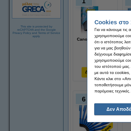
1
Cookies στο 
This site is protected by
Για να κάνουμε τις 
reCAPTCHA and the Google
Privacy Policy
and
Terms of Service
χρησιμοποιούμε cook
apply.
Canon PG-545/CL-
Σ
ότι ο ιστότοπος λει
546
C
για να μας βοηθούν
2-pack
C
123ink
δείχνουμε διαφημίσε
χρησιμοποιούμε coo
του ιστότοπού μας.
Δες το εδώ
με αυτά τα cookies
Κάντε κλικ στο «Απ
τοποθετήσουμε μόνο
παρόμοιες τεχνικές.
6
Δεν Αποδέ