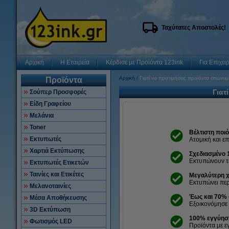
Ταχύτατες Αποστολές!
Αρχική
Η Εταιρεία
Κέρδισε με Προϊόντα 123ink
Για Επιχει
Αρχική
Γιατί να προτιμήσεις προϊόντα επωνυμ
Προϊόντα
Γιατ
Σούπερ Προσφορές
Είδη Γραφείου
Μελάνια
Toner
Βέλτιστη ποι
Εκτυπωτές
Ατομική και ε
Χαρτιά Εκτύπωσης
Σχεδιασμένο 
Εκτυπώνουν τέ
Εκτυπωτές Ετικετών
Ταινίες και Ετικέτες
Μεγαλύτερη χ
Εκτυπώνει πε
Μελανοταινίες
Έως και 70% 
Μέσα Αποθήκευσης
Εξοικονόμησε
3D Εκτύπωση
100% εγγύησ
Φωτισμός LED
Προϊόντα με ε