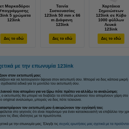
ετ Μαρκαδόροι
Ταινία
Χαρτάκια
Υπογράμμισης
Συσκευασίας
Σημειώσεων
3ink 5 χρώματα
123ink 50 mm x 66
123ink σε Κύβο
123ink
m Διάφανη
1000 φύλλων
123ink
Λευκά
123ink
Δες το εδώ
Δες το εδώ
Δες το εδώ
ετικά με την επωνυμία 123ink
άζουν στον εκτυπωτή μου;
ιριάζουν και να λειτουργούν άψογα στον εκτυπωτή σου. Μπορεί να δεις κάποια μικρ
 σχεδιαστεί ειδικά για το μοντέλο του εκτυπωτή σου.
ελανιού που απομένει για να ξέρω πότε πρέπει να αλλάξω το αναλώσιμο;
k, ο εκτυπωτής θα μπορεί να διαβάζει τα επίπεδα μελανιού που απομένουν χάρη στο
ο original αναλώσιμο, μπορείς να δεις πότε τελειώνει.
καταστρέφουν τον εκτυπωτή μου ή ακυρώνουν την εγγύησή του;
οφείλεται στο γεγονός ότι είναι παράνομο για έναν κατασκευαστή να επιβάλλει την 
υν τις ίδιες ιδιότητες με τα πρωτότυπα.
ετικά με την επωνυμία μας; Έλεγξε τις
συχνές ερωτήσεις μας σχετικά με τα προϊόντ