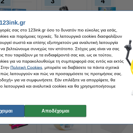
2
3
4
123ink.gr
αγορές σας στο 123ink.gr όσο το δυνατόν πιο εύκολες για εσάς,
ies και παρόμοιες τεχνικές. Τα λειτουργικά cookies διασφαλίζουν
υμβατό Μελάνι
Η έκδοση 123ink
Η έκδοση 123ink
τουργεί σωστά και επίσης εξυπηρετούν μια αναλυτική λειτουργία
anon PG-540L /
αντικαθιστά το
αντικαθιστά το HP
 να βελτιώνουμε συνεχώς τον ιστότοπο. Στόχος μας είναι να σας
L-541XL 2-pack
Toner Brother TN-
305 Black &
123ink
2420 High
Colour
ις που ταιριάζουν με τα ενδιαφέροντά σας και, ως εκ τούτου,
Capacity Black
2-pack
kies για να παρακολουθούμε τη συμπεριφορά σας εντός και εκτός
123ink
123ink
 Στην
Πολιτική Cookies
, μπορείτε να διαβάσετε τα πάντα σχετικά
Δες το εδώ
Δες το εδώ
Δες το εδώ
, πώς λειτουργούν και πώς να προσαρμόσετε τις προτιμήσεις σας.
οδοχή» για να συμφωνήσετε. Εάν επιλέξετε να απορρίψετε, θα
 λειτουργικά και αναλυτικά cookies και θα χρησιμοποιήσουμε
7
8
9
χομαι
Αποδέχομαι