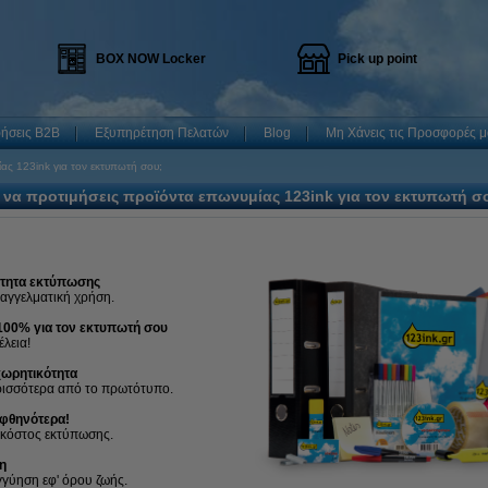
BOX NOW Locker
Pick up point
ρήσεις B2B
Εξυπηρέτηση Πελατών
Blog
Μη Χάνεις τις Προσφορές μ
ίας 123ink για τον εκτυπωτή σου;
ί να προτιμήσεις προϊόντα επωνυμίας 123ink για τον εκτυπωτή σ
ότητα εκτύπωσης
παγγελματική χρήση.
100% για τον εκτυπωτή σου
λεια!
ωρητικότητα
ρισσότερα από το πρωτότυπο.
φθηνότερα!
 κόστος εκτύπωσης.
η
γγύηση εφ' όρου ζωής.