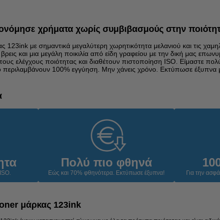
κονόμησε χρήματα χωρίς συμβιβασμούς στην ποιότητ
ας 123ink με σημαντικά μεγαλύτερη χωρητικότητα μελανιού και τις χαμη
 βρεις και μια μεγάλη ποικιλία από είδη γραφείου με την δική μας επωνυ
τους ελέγχους ποιότητας και διαθέτουν πιστοποίηση ISO. Είμαστε πολύ
τό περιλαμβάνουν 100% εγγύηση. Μην χάνεις χρόνο. Εκτύπωσε έξυπνα μ
α
ητα
Πολύ πιο φθηνά
10
ISO.
Εώς και 70% φθηνότερα.
Εκτύπωσε έξυπνα!
Για την ασφά
oner μάρκας 123ink