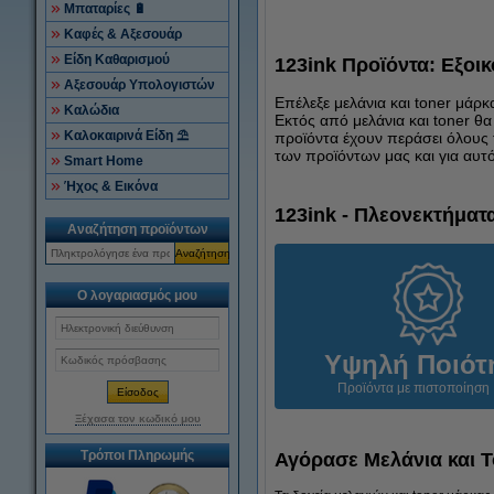
Μπαταρίες 🔋
Καφές & Αξεσουάρ
Είδη Καθαρισμού
123ink Προϊόντα: Εξοι
Αξεσουάρ Υπολογιστών
Επέλεξε μελάνια και toner μάρκ
Καλώδια
Εκτός από μελάνια και toner θα
Καλοκαιρινά Είδη ⛱
προϊόντα έχουν περάσει όλους 
των προϊόντων μας και για αυ
Smart Home
Ήχος & Εικόνα
123ink - Πλεονεκτήματ
Αναζήτηση προϊόντων
Αναζήτηση
Ο λογαριασμός μου
Υψηλή Ποιότ
Προϊόντα με πιστοποίηση 
Ξέχασα τον κωδικό μου
Τρόποι Πληρωμής
Αγόρασε Μελάνια και T