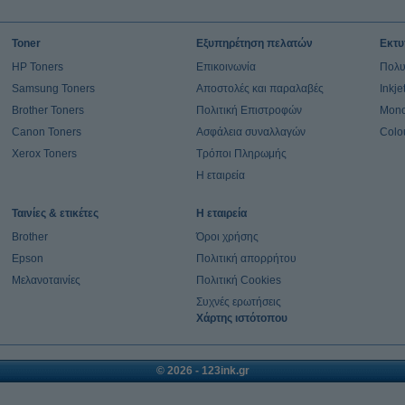
Toner
Εξυπηρέτηση πελατών
Εκτυ
HP Toners
Επικοινωνία
Πολυ
Samsung Toners
Αποστολές και παραλαβές
Inkj
Brother Toners
Πολιτική Επιστροφών
Mono
Canon Toners
Ασφάλεια συναλλαγών
Colo
Xerox Toners
Τρόποι Πληρωμής
Η εταιρεία
Ταινίες & ετικέτες
Η εταιρεία
Brother
Όροι χρήσης
Epson
Πολιτική απορρήτου
Μελανοταινίες
Πολιτική Cookies
Συχνές ερωτήσεις
Χάρτης ιστότοπου
© 2026 - 123ink.gr