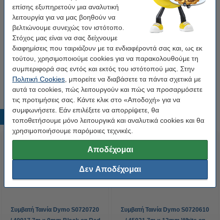
επίσης εξυπηρετούν μια αναλυτική
Κατηγορία:
αυτοκόλλητο
λειτουργία για να μας βοηθούν να
βελτιώνουμε συνεχώς τον ιστότοπο.
Κωδικός πρ.:
088003
Στόχος μας είναι να σας δείχνουμε
Κωδικός:
43610
διαφημίσεις που ταιριάζουν με τα ενδιαφέροντά σας και, ως εκ
τούτου, χρησιμοποιούμε cookies για να παρακολουθούμε τη
συμπεριφορά σας εντός και εκτός του ιστότοπού μας. Στην
Tip
Πολιτική Cookies
, μπορείτε να διαβάσετε τα πάντα σχετικά με
Προτίμησε την έκδοση 123ink αντί για την original ταινία!
αυτά τα cookies, πώς λειτουργούν και πώς να προσαρμόσετε
τις προτιμήσεις σας. Κάντε κλικ στο «Αποδοχή» για να
συμφωνήσετε. Εάν επιλέξετε να απορρίψετε, θα
Δημοφιλή προϊόντα
τοποθετήσουμε μόνο λειτουργικά και αναλυτικά cookies και θα
χρησιμοποιήσουμε παρόμοιες τεχνικές.
Αποδέχομαι
Δεν Αποδέχομαι
Συμβατή Ταινία Dymo S0720720
Συμβατή Ταινία Dymo S0720610