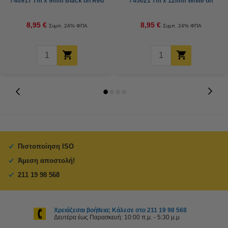
/ 40917 7m x 9mm Black on Red
/ 45021 7m x 12mm White on
(123ink)
Black (123ink)
8,95 €
8,95 €
Συμπ. 24% ΦΠΑ
Συμπ. 24% ΦΠΑ
Πιστοποίηση ISO
Άμεση αποστολή!
211 19 98 568
Χρειάζεσαι βοήθεια; Κάλεσε στο 211 19 98 568
Δευτέρα έως Παρασκευή: 10:00 π.μ. - 5:30 μ.μ