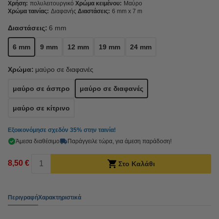
Χρήση:
πολυλειτουργικό
Χρώμα κειμένου:
Μαύρο
Χρώμα ταινίας:
Διαφανής
Διαστάσεις:
6 mm x 7 m
Διαστάσεις:
6 mm
6 mm
9 mm
12 mm
19 mm
24 mm
Χρώμα:
μαύρο σε διαφανές
μαύρο σε άσπρο
μαύρο σε διαφανές
μαύρο σε κίτρινο
Εξοικονόμησε σχεδόν
35%
στην ταινία!
Άμεσα διαθέσιμο
Παράγγειλε τώρα, για άμεση παράδοση!
8,50 €
Στο Καλάθι
Περιγραφή
Χαρακτηριστικά