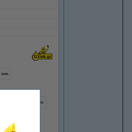
4 mm
ές
μαύρο σε κίτρινο