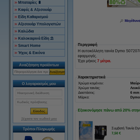
Μπαταρίες 🔋
Καφές & Αξεσουάρ
Είδη Καθαρισμού
Μεγέθυν
Αξεσουάρ Υπολογιστών
Καλώδια
Καλοκαιρινά Είδη ⛱
Περιγραφή
Smart Home
Η αυτοκόλλητη ταινία Dymo S0720780 
Ήχος & Εικόνα
εφαρμογές.
Έχει μήκος
7 μέτρα.
Αναζήτηση προϊόντων
Αναζήτηση
Χαρακτηριστικά
Χρώμα κειμένου:
Μαύρ
Ο λογαριασμός μου
Χρώμα ταινίας:
Λευκό
Διαστάσεις:
Μάρκα:
Dymo
Εξοικονόμησε πάνω από
20%
στην 
Ξέχασα τον κωδικό μου
Συμβατή Ταινία D
Τρόποι Πληρωμής
7,50 €