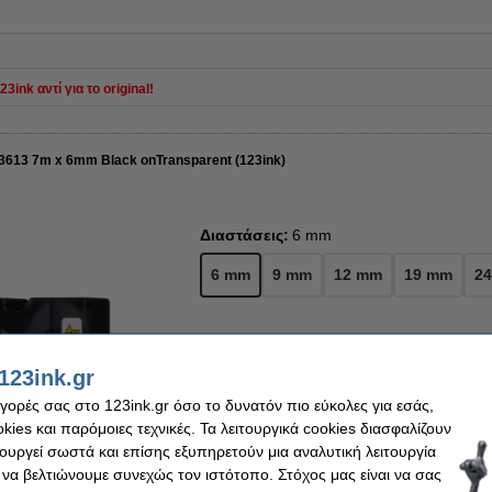
ink αντί για το original!
43613 7m x 6mm Black onTransparent (123ink)
Διαστάσεις:
6 mm
6 mm
9 mm
12 mm
19 mm
2
Χρώμα:
μαύρο σε άσπρο
123ink.gr
μαύρο σε άσπρο
μαύρο σε διαφαν
αγορές σας στο 123ink.gr όσο το δυνατόν πιο εύκολες για εσάς,
ies και παρόμοιες τεχνικές. Τα λειτουργικά cookies διασφαλίζουν
τουργεί σωστά και επίσης εξυπηρετούν μια αναλυτική λειτουργία
7,50 €
 να βελτιώνουμε συνεχώς τον ιστότοπο. Στόχος μας είναι να σας
6,05 € Εξαιρ. 24% ΦΠΑ