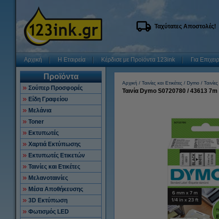
Ταχύτατες Αποστολές!
Αρχική
Η Εταιρεία
Κέρδισε με Προϊόντα 123ink
Για Επιχει
Προϊόντα
Αρχική
Ταινίες και Ετικέτες
Dymo
Ταινίες
Σούπερ Προσφορές
Ταινία Dymo S0720780 / 43613 7m
Είδη Γραφείου
Μελάνια
Toner
Εκτυπωτές
Χαρτιά Εκτύπωσης
Εκτυπωτές Ετικετών
Ταινίες και Ετικέτες
Μελανοταινίες
Μέσα Αποθήκευσης
3D Εκτύπωση
Φωτισμός LED