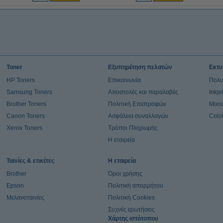
Toner
Εξυπηρέτηση πελατών
Εκτυ
HP Toners
Επικοινωνία
Πολυ
Samsung Toners
Αποστολές και παραλαβές
Inkj
Brother Toners
Πολιτική Επιστροφών
Mono
Canon Toners
Ασφάλεια συναλλαγών
Colo
Xerox Toners
Τρόποι Πληρωμής
Η εταιρεία
Ταινίες & ετικέτες
Η εταιρεία
Brother
Όροι χρήσης
Epson
Πολιτική απορρήτου
Μελανοταινίες
Πολιτική Cookies
Συχνές ερωτήσεις
Χάρτης ιστότοπου