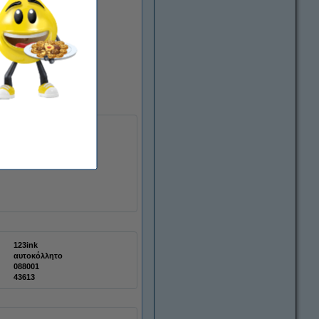
η!
ην αξιοπιστία της.
).
123ink
αυτοκόλλητο
088001
43613