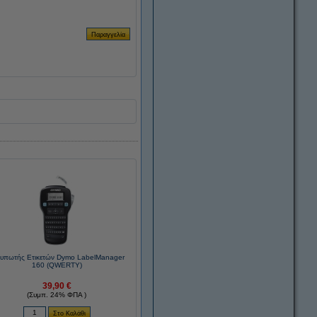
τυπωτής Ετικετών Dymo LabelManager
160 (QWERTY)
39,90 €
(Συμπ. 24% ΦΠΑ )