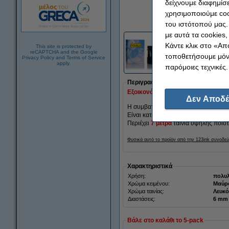
δείχνουμε διαφημίσε
χρησιμοποιούμε coo
Μεγέθυν
του ιστότοπού μας.
με αυτά τα cookies
Κάντε κλικ στο «Απ
This site is protected by
reCAPTCHA and the Google
τοποθετήσουμε μόνο
Privacy Policy
and
Terms of Service
apply.
παρόμοιες τεχνικές.
Περιγραφή
Εξοικονόμησε πάνω από
20%
στην 
Δεν Αποδέ
Η συμβατή ταινία Dymo S0720780 / 
Είναι κατασκευασμένη από πιστοποι
Περιέχει
7 μέτρα
ταινία υψηλής ποιότ
Φυσικά αυτό το προϊόν από την 123ink συνοδεύ
Χαρακτηριστικά
Χρήση:
πολυλ
Χρώμα κειμένου:
Μαύρ
Χρώμα ταινίας:
Λευκό
Διαστάσεις:
Βάλε στο καλάθι το 5-pack