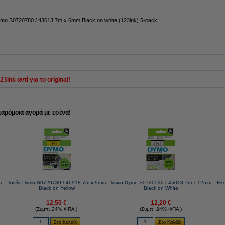
ymo S0720780 / 43613 7m x 6mm Black on white (123ink) 5-pack
ink αντί για το original!
παρόμοια αγορά με εσένα!
m
Ταινία Dymo S0720730 / 40918 7m x 9mm
Ταινία Dymo S0720530 / 45013 7m x 12mm
Εκ
Black on Yellow
Black on White
12,50 €
12,20 €
(Συμπ. 24% ΦΠΑ )
(Συμπ. 24% ΦΠΑ )