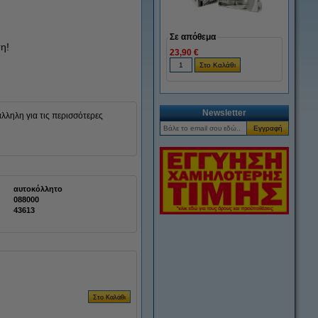
Σε απόθεμα
η!
23,90 €
Newsletter
λληλη για τις περισσότερες
αυτοκόλλητο
088000
43613