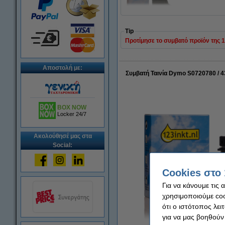
Tip
Προτίμησε το συμβατό προϊόν της 123
Αποστολή με:
Συμβατή Ταινία Dymo S0720780 / 
BOX NOW
Locker 24/7
Ακολούθησέ μας στα
Social:
Cookies στο 
Για να κάνουμε τις 
χρησιμοποιούμε cook
ότι ο ιστότοπος λει
για να μας βοηθούν