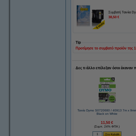
Συμβατή Ταινίια D
38,50 €
Tip
Προτίμησε το συμβατό προϊόν της 123
Δες τι άλλο επέλεξαν όσοι έκαναν 
Ταινία Dymo S0720680 / 40913 7m x 9m
Black on White
11,50 €
(Συμπ. 24% ΦΠΑ )