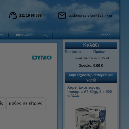
211 19 98 568
customerservice@123ink.gr
ας!
Επικοινωνία
FAQ
Είσοδος
Καλάθι
Ποσότητα
Προϊόν
Το καλάθι σου είναι άδειο!
Σύνολο:
0,00 €
Μην ξεχάσεις να πάρεις και
χαρτί!
Χαρτί Εκτύπωσης
Inacopia Α4 80gr, 5 x 500
Φύλλα
ές
μαύρο σε κίτρινο