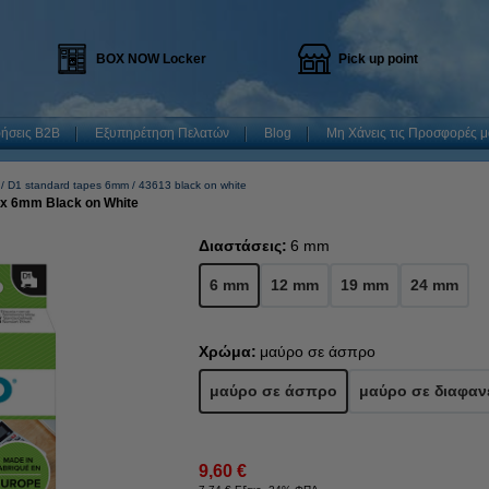
BOX NOW Locker
Pick up point
ρήσεις B2B
Εξυπηρέτηση Πελατών
Blog
Μη Χάνεις τις Προσφορές μ
D1 standard tapes 6mm
43613 black on white
 x 6mm Black on White
Διαστάσεις:
6 mm
6 mm
12 mm
19 mm
24 mm
Χρώμα:
μαύρο σε άσπρο
μαύρο σε άσπρο
μαύρο σε διαφαν
9,60 €