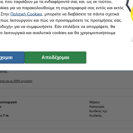
ις που ταιριάζουν με τα ενδιαφέροντά σας και, ως εκ τούτου,
Άμεσα διαθέσιμο
kies για να παρακολουθούμε τη συμπεριφορά σας εντός και εκτός
ση
Μεγέθυνση
 Στην
Πολιτική Cookies
, μπορείτε να διαβάσετε τα πάντα σχετικά
Παράγγειλε τώρα, για άμεση παράδοσ
, πώς λειτουργούν και πώς να προσαρμόσετε τις προτιμήσεις σας.
οδοχή» για να συμφωνήσετε. Εάν επιλέξετε να απορρίψετε, θα
Στο Καλάθι
 λειτουργικά και αναλυτικά cookies και θα χρησιμοποιήσουμε
ταινία!
χομαι
Αποδέχομαι
43613 Black on Transparent από την
123ink
ξεχωρίζει για την υψηλή ποιότητα και τ
ημένο κατασκευαστή ISO-9001 (άρα, σύμφωνα με τα υψηλότερα πρότυπα ποιότητας
ητας.
εται και με 100% εγγύηση!
ειτουργικό
Μάρκα:
ο
Κατηγορία:
Κωδικός πρ.:
6 mm x 7 m
Κωδικός: