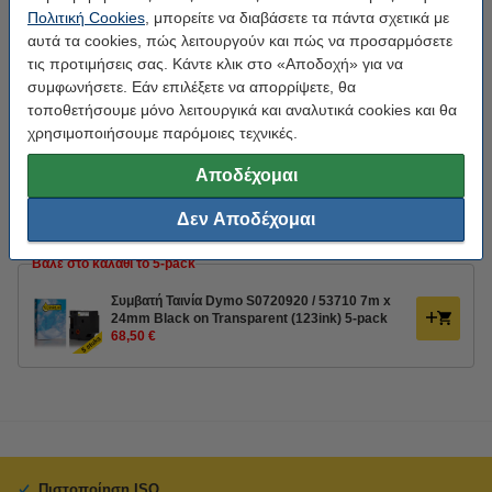
Χρώμα:
μαύρο σε διαφανές
Πολιτική Cookies
, μπορείτε να διαβάσετε τα πάντα σχετικά με
αυτά τα cookies, πώς λειτουργούν και πώς να προσαρμόσετε
μαύρο σε διαφανές
τις προτιμήσεις σας. Κάντε κλικ στο «Αποδοχή» για να
συμφωνήσετε. Εάν επιλέξετε να απορρίψετε, θα
τοποθετήσουμε μόνο λειτουργικά και αναλυτικά cookies και θα
Κάνε κλικ για να δεις τα χαρακτηριστικά!
χρησιμοποιήσουμε παρόμοιες τεχνικές.
Εξοικονόμησε σχεδόν
30%
στην ταινία!
Άμεσα διαθέσιμο
Παράγγειλε τώρα, για άμεση παράδοση!
Αποδέχομαι
13,95 €
Στο Καλάθι
Δεν Αποδέχομαι
Βάλε στο καλάθι το 5-pack
Συμβατή Ταινία Dymo S0720920 / 53710 7m x
24mm Black on Transparent (123ink) 5-pack
68,50 €
Πιστοποίηση ISO