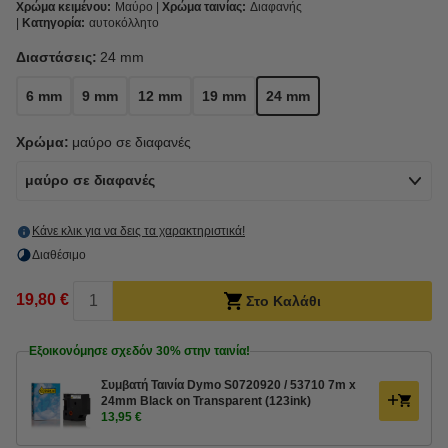
Χρώμα κειμένου:
Μαύρο
Χρώμα ταινίας:
Διαφανής
Κατηγορία:
αυτοκόλλητο
Διαστάσεις:
24 mm
6 mm
9 mm
12 mm
19 mm
24 mm
Χρώμα:
μαύρο σε διαφανές
μαύρο σε διαφανές
Κάνε κλικ για να δεις τα χαρακτηριστικά!
Διαθέσιμο
19,80 €
Στο Καλάθι
Εξοικονόμησε σχεδόν
30%
στην ταινία!
Συμβατή Ταινία Dymo S0720920 / 53710 7m x
24mm Black on Transparent (123ink)
13,95 €