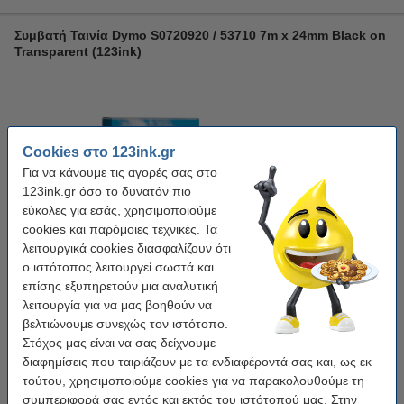
Συμβατή Ταινία Dymo S0720920 / 53710 7m x 24mm Black on
Transparent (123ink)
Cookies στο 123ink.gr
Για να κάνουμε τις αγορές σας στο
123ink.gr όσο το δυνατόν πιο
εύκολες για εσάς, χρησιμοποιούμε
cookies και παρόμοιες τεχνικές. Τα
λειτουργικά cookies διασφαλίζουν ότι
ο ιστότοπος λειτουργεί σωστά και
επίσης εξυπηρετούν μια αναλυτική
Χρήση:
πολυλειτουργικό
Χρώμα κειμένου:
Μαύρο
λειτουργία για να μας βοηθούν να
Χρώμα ταινίας:
Διαφανής
Διαστάσεις:
24 mm x 7 m
βελτιώνουμε συνεχώς τον ιστότοπο.
Διαστάσεις:
24 mm
Στόχος μας είναι να σας δείχνουμε
διαφημίσεις που ταιριάζουν με τα ενδιαφέροντά σας και, ως εκ
6 mm
9 mm
12 mm
19 mm
24 mm
τούτου, χρησιμοποιούμε cookies για να παρακολουθούμε τη
συμπεριφορά σας εντός και εκτός του ιστότοπού μας. Στην