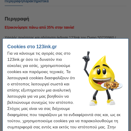
Περιγραφή
Χαρακτηριστικά
Περιγραφή
Εξοικονόμησε πάνω από
35%
στην ταινία!
Υψηλής ποιότητας και αξιόπιστη έκδοση 123ink του Dymo S0720960 /
53716 μαύρο σε μπλε ταινία, 24 mm. Αυτή η ταινία είναι κατασκευασμένη από
Cookies στο 123ink.gr
πιστοποιημένο κατασκευαστή ISO-9001 (άρα, σύμφωνα με τα υψηλότερα
Για να κάνουμε τις αγορές σας στο
πρότυπα ποιότητας).
123ink.gr όσο το δυνατόν πιο
Περιέχει
7 μέτρα
ταινίας υψηλής ποιότητας.
εύκολες για εσάς, χρησιμοποιούμε
cookies και παρόμοιες τεχνικές. Τα
Φυσικά και αυτό το προϊόν από την 123ink συνοδεύεται από 100% εγγύηση!
λειτουργικά cookies διασφαλίζουν ότι
ο ιστότοπος λειτουργεί σωστά και
επίσης εξυπηρετούν μια αναλυτική
Χαρακτηριστικά
λειτουργία για να μας βοηθούν να
βελτιώνουμε συνεχώς τον ιστότοπο.
Χρήση:
πολυλειτουργικό
Στόχος μας είναι να σας δείχνουμε
διαφημίσεις που ταιριάζουν με τα ενδιαφέροντά σας και, ως εκ
Χρώμα κειμένου:
Μαύρο
τούτου, χρησιμοποιούμε cookies για να παρακολουθούμε τη
Χρώμα ταινίας:
Μπλε
συμπεριφορά σας εντός και εκτός του ιστότοπού μας. Στην