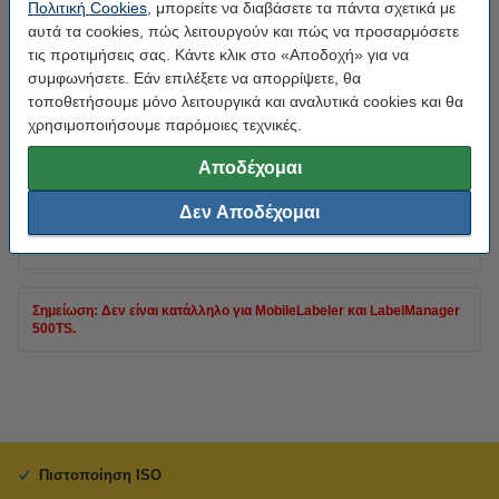
Πολιτική Cookies
, μπορείτε να διαβάσετε τα πάντα σχετικά με
Διαστάσεις:
24 mm x 7 m
αυτά τα cookies, πώς λειτουργούν και πώς να προσαρμόσετε
τις προτιμήσεις σας. Κάντε κλικ στο «Αποδοχή» για να
Μάρκα:
123ink
συμφωνήσετε. Εάν επιλέξετε να απορρίψετε, θα
Κατηγορία:
αυτοκόλλητο
τοποθετήσουμε μόνο λειτουργικά και αναλυτικά cookies και θα
χρησιμοποιήσουμε παρόμοιες τεχνικές.
Κωδικός πρ.:
088429
Αποδέχομαι
Κωδικός:
53716
Δεν Αποδέχομαι
Tip
Προτίμησε αυτό το προϊόν της εταιρείας 123ink αντί για το original!
Σημείωση: Δεν είναι κατάλληλο για MobileLabeler και LabelManager
500TS.
Πιστοποίηση ISO