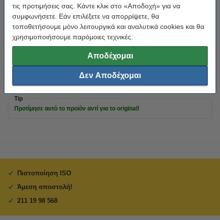
τις προτιμήσεις σας. Κάντε κλικ στο «Αποδοχή» για να
Διαστάσεις:
24 mm x 7 m
συμφωνήσετε. Εάν επιλέξετε να απορρίψετε, θα
Μάρκα:
123ink
τοποθετήσουμε μόνο λειτουργικά και αναλυτικά cookies και θα
χρησιμοποιήσουμε παρόμοιες τεχνικές.
Κατηγορία:
αυτοκόλλητο
Αποδέχομαι
Κωδικός πρ.:
088431
Κωδικός:
53717
Δεν Αποδέχομαι
Tip
Προτίμησε αυτό το προϊόν αντί για το original!
Πιστοποίηση ISO
Άμεση αποστολή!
211 19 98 568