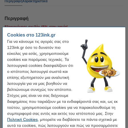
Περιγραφή
Χαρακτηριστικά
Περιγραφή
Εξοικονόμησε σχεδόν
45%
στην ταινία!
Cookies στο 123ink.gr
Υψηλής ποιότητας και αξιόπιστη έκδοση 123ink του Dymo S0720970 /
Για να κάνουμε τις αγορές σας στο
53717 μαύρο σε κόκκινη ταινία, 24 mm. Αυτή η ταινία είναι κατασκευασμένη
123ink.gr όσο το δυνατόν πιο
από πιστοποιημένο κατασκευαστή ISO-9001 (έτσι, σύμφωνα με τα υψηλότερα
εύκολες για εσάς, χρησιμοποιούμε
πρότυπα ποιότητας).
cookies και παρόμοιες τεχνικές. Τα
Περιέχει
7 μέτρα
ταινίας υψηλής ποιότητας.
λειτουργικά cookies διασφαλίζουν ότι
ο ιστότοπος λειτουργεί σωστά και
Φυσικά και αυτό το προϊόν από την 123ink συνοδεύεται από 100% εγγύηση!
επίσης εξυπηρετούν μια αναλυτική
λειτουργία για να μας βοηθούν να
βελτιώνουμε συνεχώς τον ιστότοπο.
Χαρακτηριστικά
Στόχος μας είναι να σας δείχνουμε
διαφημίσεις που ταιριάζουν με τα ενδιαφέροντά σας και, ως εκ
Χρήση:
πολυλειτουργικό
τούτου, χρησιμοποιούμε cookies για να παρακολουθούμε τη
συμπεριφορά σας εντός και εκτός του ιστότοπού μας. Στην
Χρώμα κειμένου:
Μαύρο
Πολιτική Cookies
, μπορείτε να διαβάσετε τα πάντα σχετικά με
Χρώμα ταινίας:
Κόκκινο
αυτά τα cookies, πώς λειτουργούν και πώς να προσαρμόσετε