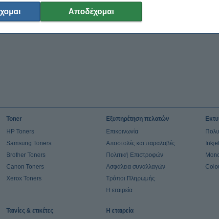
χομαι
Αποδέχομαι
Toner
Εξυπηρέτηση πελατών
Εκτυ
HP Toners
Επικοινωνία
Πολυ
Samsung Toners
Αποστολές και παραλαβές
Inkj
Brother Toners
Πολιτική Επιστροφών
Mono
Canon Toners
Ασφάλεια συναλλαγών
Colo
Xerox Toners
Τρόποι Πληρωμής
Η εταιρεία
Ταινίες & ετικέτες
Η εταιρεία