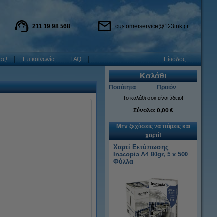
211 19 98 568
customerservice@123ink.gr
ας!
Επικοινωνία
FAQ
Είσοδος
Καλάθι
Ποσότητα
Προϊόν
Το καλάθι σου είναι άδειο!
Σύνολο:
0,00 €
Μην ξεχάσεις να πάρεις και
χαρτί!
Χαρτί Εκτύπωσης
Inacopia Α4 80gr, 5 x 500
Φύλλα