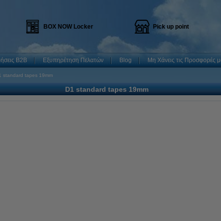
BOX NOW Locker
Pick up point
ρήσεις B2B
Εξυπηρέτηση Πελατών
Blog
Μη Χάνεις τις Προσφορές μ
1 standard tapes 19mm
D1 standard tapes 19mm