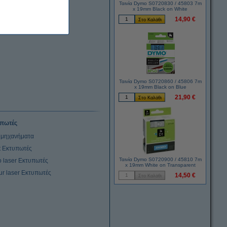
Ταινία Dymo S0720830 / 45803 7m
x 19mm Black on White
14,90 €
Ταινία Dymo S0720860 / 45806 7m
x 19mm Black on Blue
21,90 €
πωτές
μηχανήματα
et Εκτυπωτές
Ταινία Dymo S0720900 / 45810 7m
 laser Εκτυπωτές
x 19mm White on Transparent
ur laser Εκτυπωτές
14,50 €