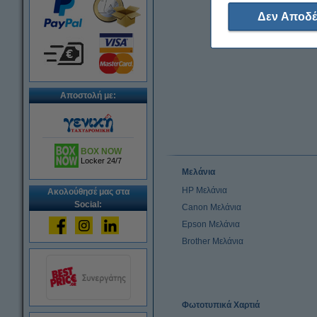
Δεν Αποδέ
Αποστολή με:
BOX NOW
Locker 24/7
Μελάνια
HP Μελάνια
Ακολούθησέ μας στα
Social:
Canon Μελάνια
Epson Μελάνια
Brother Μελάνια
Φωτοτυπικά Χαρτιά