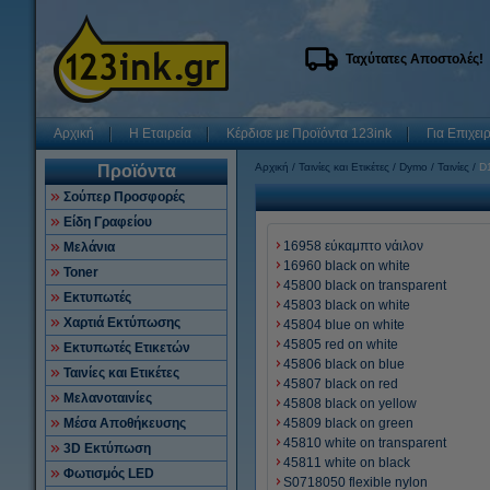
Ταχύτατες Αποστολές!
Αρχική
Η Εταιρεία
Κέρδισε με Προϊόντα 123ink
Για Επιχει
Αρχική
Ταινίες και Ετικέτες
Dymo
Ταινίες
D
Προϊόντα
Σούπερ Προσφορές
Είδη Γραφείου
16958 εύκαμπτο νάιλον
Μελάνια
16960 black on white
Toner
45800 black on transparent
Εκτυπωτές
45803 black on white
Χαρτιά Εκτύπωσης
45804 blue on white
45805 red on white
Εκτυπωτές Ετικετών
45806 black on blue
Ταινίες και Ετικέτες
45807 black on red
Μελανοταινίες
45808 black on yellow
Μέσα Αποθήκευσης
45809 black on green
45810 white on transparent
3D Εκτύπωση
45811 white on black
Φωτισμός LED
S0718050 flexible nylon