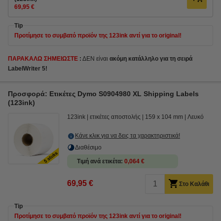
69,95 €
Tip
Προτίμησε το συμβατό προϊόν της 123ink αντί για το original!
ΠΑΡΑΚΑΛΩ ΣΗΜΕΙΩΣΤΕ
:
ΔΕΝ είναι
ακόμη
κατάλληλο για τη σειρά
LabelWriter 5!
Προσφορά: Ετικέτες Dymo S0904980 XL Shipping Labels
(123ink)
123ink
ετικέτες αποστολής
159 x 104 mm
Λευκό
Κάνε κλικ για να δεις τα χαρακτηριστικά!
Διαθέσιμο
Τιμή ανά ετικέτα
0,064 €
69,95 €
Στο Καλάθι
Tip
Προτίμησε το συμβατό προϊόν της 123ink αντί για το original!