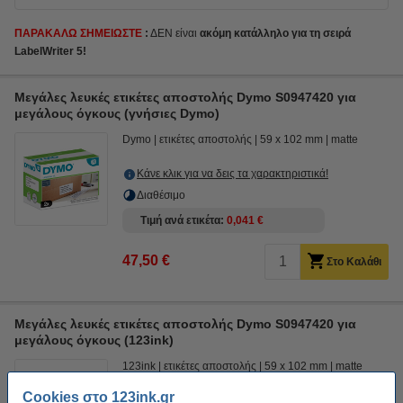
ΠΑΡΑΚΑΛΩ ΣΗΜΕΙΩΣΤΕ
:
ΔΕΝ είναι
ακόμη
κατάλληλο για τη σειρά
LabelWriter 5!
Μεγάλες λευκές ετικέτες αποστολής Dymo S0947420 για
μεγάλους όγκους (γνήσιες Dymo)
Dymo
ετικέτες αποστολής
59 x 102 mm
matte
Κάνε κλικ για να δεις τα χαρακτηριστικά!
Διαθέσιμο
Τιμή ανά ετικέτα
0,041 €
47,50 €
Στο Καλάθι
Μεγάλες λευκές ετικέτες αποστολής Dymo S0947420 για
μεγάλους όγκους (123ink)
123ink
ετικέτες αποστολής
59 x 102 mm
matte
Cookies στο 123ink.gr
Κάνε κλικ για να δεις τα χαρακτηριστικά!