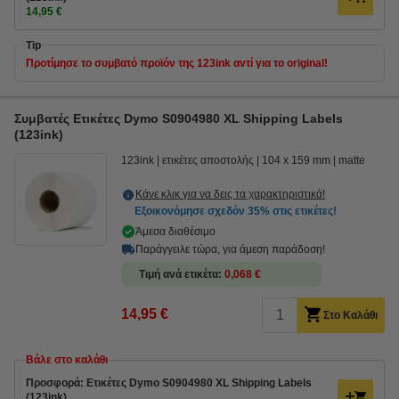
14,95 €
Tip
Προτίμησε το συμβατό προϊόν της 123ink αντί για το original!
Συμβατές Ετικέτες Dymo S0904980 XL Shipping Labels
(123ink)
123ink
ετικέτες αποστολής
104 x 159 mm
matte
Κάνε κλικ για να δεις τα χαρακτηριστικά!
Εξοικονόμησε σχεδόν
35%
στις ετικέτες!
Άμεσα διαθέσιμο
Παράγγειλε τώρα, για άμεση παράδοση!
Τιμή ανά ετικέτα
0,068 €
14,95 €
Στο Καλάθι
Βάλε στο καλάθι
Προσφορά: Ετικέτες Dymo S0904980 XL Shipping Labels
(123ink)