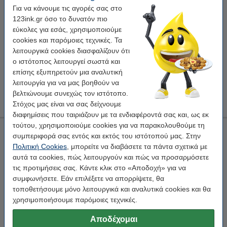
Για να κάνουμε τις αγορές σας στο
Εξοικονόμησε σχεδόν
15%
στις ετικέτες!
123ink.gr όσο το δυνατόν πιο
Διαθέσιμο
εύκολες για εσάς, χρησιμοποιούμε
Τιμή ανά ετικέτα
0,036 €
cookies και παρόμοιες τεχνικές. Τα
λειτουργικά cookies διασφαλίζουν ότι
20,50 €
Στο Καλάθι
ο ιστότοπος λειτουργεί σωστά και
επίσης εξυπηρετούν μια αναλυτική
Ακρο
λειτουργία για να μας βοηθούν να
Σας συμβουλεύουμε να χρησιμοποιήσετε αυτές τις ετικέτες αντί για τις
βελτιώνουμε συνεχώς τον ιστότοπο.
αρχικές ετικέτες.
Στόχος μας είναι να σας δείχνουμε
διαφημίσεις που ταιριάζουν με τα ενδιαφέροντά σας και, ως εκ
τούτου, χρησιμοποιούμε cookies για να παρακολουθούμε τη
Μεγάλες Ετικέτες Dymo 1933086 / 2112287 Εξαιρετικά
συμπεριφορά σας εντός και εκτός του ιστότοπού μας. Στην
Ανθεκτικές Αποστολής
Πολιτική Cookies
, μπορείτε να διαβάσετε τα πάντα σχετικά με
Dymo
ετικέτες αποστολής
159 x 104 mm
matte
αυτά τα cookies, πώς λειτουργούν και πώς να προσαρμόσετε
τις προτιμήσεις σας. Κάντε κλικ στο «Αποδοχή» για να
Κάνε κλικ για να δεις τα χαρακτηριστικά!
συμφωνήσετε. Εάν επιλέξετε να απορρίψετε, θα
Διαθέσιμο
τοποθετήσουμε μόνο λειτουργικά και αναλυτικά cookies και θα
χρησιμοποιήσουμε παρόμοιες τεχνικές.
Τιμή ανά ετικέτα
0,75 €
Αποδέχομαι
149,50 €
Στο Καλάθι