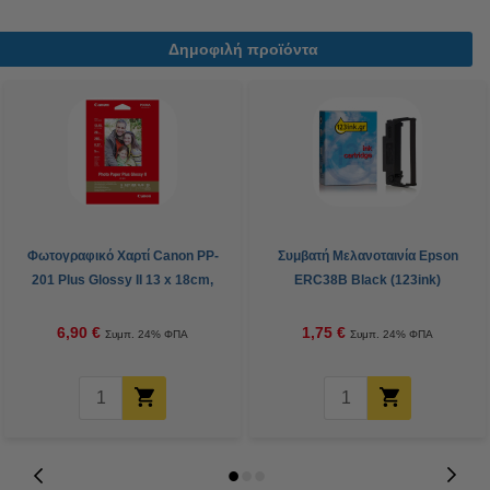
Δημοφιλή προϊόντα
Φωτογραφικό Χαρτί Canon PP-
Συμβατή Μελανοταινία Epson
201 Plus Glossy II 13 x 18cm,
ERC38B Black (123ink)
265 g/m² (20 φύλλα)
6,90 €
1,75 €
Συμπ. 24% ΦΠΑ
Συμπ. 24% ΦΠΑ