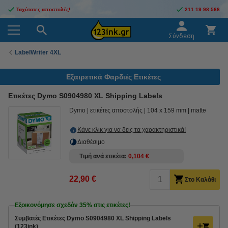
Ταχύτατες αποστολές!
211 19 98 568
Σύνδεση
LabelWriter 4XL
Εξαιρετικά Φαρδιές Ετικέτες
Ετικέτες Dymo S0904980 XL Shipping Labels
Dymo
ετικέτες αποστολής
104 x 159 mm
matte
Κάνε κλικ για να δεις τα χαρακτηριστικά!
Διαθέσιμο
Τιμή ανά ετικέτα
0,104 €
22,90 €
Στο Καλάθι
Εξοικονόμησε σχεδόν
35%
στις ετικέτες!
Συμβατές Ετικέτες Dymo S0904980 XL Shipping Labels
(123ink)