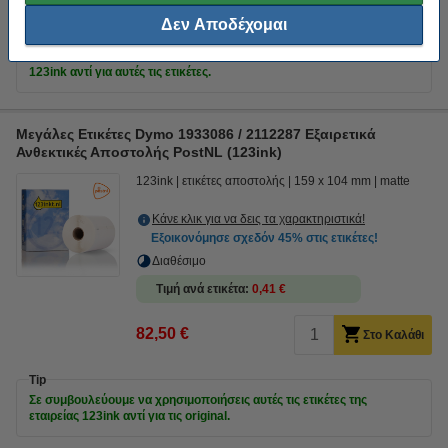
Δεν Αποδέχομαι
Tip
Σε συμβουλεύουμε να χρησιμοποιήσεις τις ετικέτες της εταιρείας
123ink αντί για αυτές τις ετικέτες.
Μεγάλες Ετικέτες Dymo 1933086 / 2112287 Εξαιρετικά
Ανθεκτικές Αποστολής PostNL (123ink)
123ink
ετικέτες αποστολής
159 x 104 mm
matte
Κάνε κλικ για να δεις τα χαρακτηριστικά!
Εξοικονόμησε σχεδόν
45%
στις ετικέτες!
Διαθέσιμο
Τιμή ανά ετικέτα
0,41 €
82,50 €
Στο Καλάθι
Tip
Σε συμβουλεύουμε να χρησιμοποιήσεις αυτές τις ετικέτες της
εταιρείας 123ink αντί για τις original.