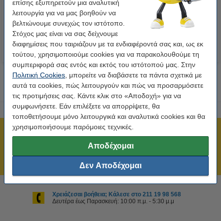
επίσης εξυπηρετούν μια αναλυτική
9mm Black on White
DK-11209 Small
λειτουργία για να μας βοηθούν να
7,95 €
7,90 €
Συμπ. 24% ΦΠΑ
Συμπ. 24% ΦΠΑ
βελτιώνουμε συνεχώς τον ιστότοπο.
Στόχος μας είναι να σας δείχνουμε
διαφημίσεις που ταιριάζουν με τα ενδιαφέροντά σας και, ως εκ
τούτου, χρησιμοποιούμε cookies για να παρακολουθούμε τη
συμπεριφορά σας εντός και εκτός του ιστότοπού μας. Στην
Πολιτική Cookies
, μπορείτε να διαβάσετε τα πάντα σχετικά με
αυτά τα cookies, πώς λειτουργούν και πώς να προσαρμόσετε
τις προτιμήσεις σας. Κάντε κλικ στο «Αποδοχή» για να
συμφωνήσετε. Εάν επιλέξετε να απορρίψετε, θα
τοποθετήσουμε μόνο λειτουργικά και αναλυτικά cookies και θα
χρησιμοποιήσουμε παρόμοιες τεχνικές.
Πιστοποίηση ISO
Αποδέχομαι
Άμεση αποστολή!
211 19 98 568
Δεν Αποδέχομαι
Χρειάζεσαι βοήθεια; Κάλεσε στο 211 19 98 568
Δευτέρα έως Παρασκευή: 10:00 π.μ. - 5:30 μ.μ