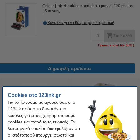
Colour
inkjet cartridge and photo paper
120 photos
Samsung
Κάνε κλικ για να δεις τα χαρακτηριστικά!
Στο Καλάθι
Προϊόν end of life (EOL).
Δημοφιλή προϊόντα
Cookies στο 123ink.gr
Για να κάνουμε τις αγορές σας στο
123ink.gr όσο το δυνατόν πιο
εύκολες για εσάς, χρησιμοποιούμε
cookies και παρόμοιες τεχνικές. Τα
Η έκδοση 123ink αντικαθιστά την
Η έκδοση 123ink αντικαθιστά τις
λειτουργικά cookies διασφαλίζουν ότι
Ταινία Brother TZe-221 8m x
Αυτοκόλλητες Ετικέτες Brother
ο ιστότοπος λειτουργεί σωστά και