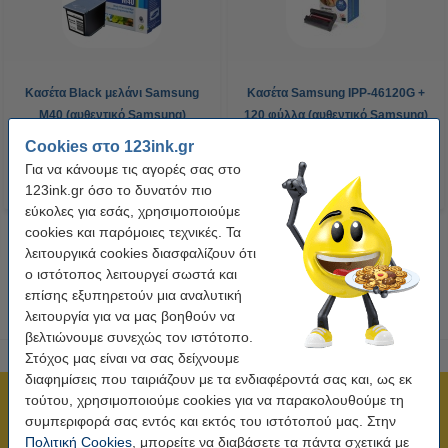
Κασέτα Black μελάνι Samsung
Κασέτα Samsung IPP-46120G +
M40 (αυθεντικό Samsung)
120 φύλλα (αυθεντικό Samsung)
Cookies στο 123ink.gr
Για να κάνουμε τις αγορές σας στο
123ink.gr όσο το δυνατόν πιο
εύκολες για εσάς, χρησιμοποιούμε
cookies και παρόμοιες τεχνικές. Τα
λειτουργικά cookies διασφαλίζουν ότι
ο ιστότοπος λειτουργεί σωστά και
επίσης εξυπηρετούν μια αναλυτική
λειτουργία για να μας βοηθούν να
βελτιώνουμε συνεχώς τον ιστότοπο.
Στόχος μας είναι να σας δείχνουμε
διαφημίσεις που ταιριάζουν με τα ενδιαφέροντά σας και, ως εκ
τούτου, χρησιμοποιούμε cookies για να παρακολουθούμε τη
Πιστοποίηση ISO
συμπεριφορά σας εντός και εκτός του ιστότοπού μας. Στην
Άμεση αποστολή!
Πολιτική Cookies
, μπορείτε να διαβάσετε τα πάντα σχετικά με