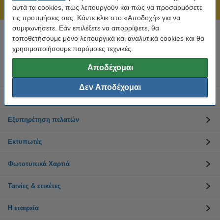
211 19 98 568
αυτά τα cookies, πώς λειτουργούν και πώς να προσαρμόσετε
τις προτιμήσεις σας. Κάντε κλικ στο «Αποδοχή» για να
συμφωνήσετε. Εάν επιλέξετε να απορρίψετε, θα
τοποθετήσουμε μόνο λειτουργικά και αναλυτικά cookies και θα
Χρειάζεσαι βοήθεια; Κάλεσε στο 211 19 98 568
Δευτέρα έως Παρασκευή: 10:00 π.μ. - 5:30 μ.μ
χρησιμοποιήσουμε παρόμοιες τεχνικές.
Αποδέχομαι
Μελάνια
Δεν Αποδέχομαι
Toner
Εξυπηρέτηση πελατών
Εκτυπωτές
Φωτοτυπικά Χαρτιά
Ταινίες & ετικέτες
Η εταιρεία