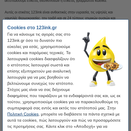
εκτυπώσουμε ετικέτες διευθύνσεων ή ετικέτες γραμμωτού κώδικα.
Αυτές οι ετικέτες 123ink είναι ανθεκτικές στην υγρασία, τις υψηλές και
χαμηλές θερμοκρασίες, την τριβή και σε 24 τύπους χημικών ουσιών και
υγρών. Χάρη στην επιπλέον κολλητική τους δύναμη, παραμένουν σταθερά
Cookies στο 123ink.gr
στη θέση τους για χρόνια, ακόμη και σε καμπύλες επιφάνειες.
Για να κάνουμε τις αγορές σας στο
123ink.gr όσο το δυνατόν πιο
ΣΗΜΕΙΩΣΗ
: Μην Κατάλληλο για τη σειρά LabelWriter 550 και τη σειρά 5XL!
εύκολες για εσάς, χρησιμοποιούμε
cookies και παρόμοιες τεχνικές. Τα
Θα δείτε τη διαφορά στο πορτοφόλι σας!!!!
λειτουργικά cookies διασφαλίζουν ότι
ο ιστότοπος λειτουργεί σωστά και
Φυσικά, προσφέρουμε επίσης 100% εγγύηση για αυτές τις ετικέτες της επωνυμίας 123ink.
επίσης εξυπηρετούν μια αναλυτική
λειτουργία για να μας βοηθούν να
Χαρακτηριστικά
βελτιώνουμε συνεχώς τον ιστότοπο.
Στόχος μας είναι να σας δείχνουμε
διαφημίσεις που ταιριάζουν με τα ενδιαφέροντά σας και, ως εκ
Μάρκα:
123ink
τούτου, χρησιμοποιούμε cookies για να παρακολουθούμε τη
Χρήση:
ετικέτες διευθύνσεων
συμπεριφορά σας εντός και εκτός του ιστότοπού μας. Στην
Πολιτική Cookies
, μπορείτε να διαβάσετε τα πάντα σχετικά με
Διαστάσεις:
25 x 89 mm
αυτά τα cookies, πώς λειτουργούν και πώς να προσαρμόσετε
Φινίρισμα:
matte
τις προτιμήσεις σας. Κάντε κλικ στο «Αποδοχή» για να