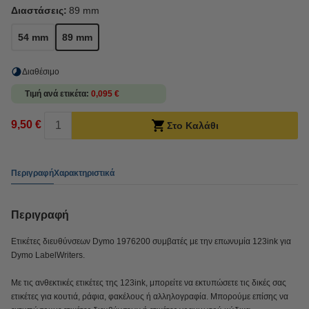
Διαστάσεις:
89 mm
54 mm
89 mm
Διαθέσιμο
Τιμή ανά ετικέτα
0,095 €
9,50 €
Στο Καλάθι
Περιγραφή
Χαρακτηριστικά
Περιγραφή
Ετικέτες διευθύνσεων Dymo 1976200 συμβατές με την επωνυμία 123ink για
Dymo LabelWriters.
Με τις ανθεκτικές ετικέτες της 123ink, μπορείτε να εκτυπώσετε τις δικές σας
ετικέτες για κουτιά, ράφια, φακέλους ή αλληλογραφία. Μπορούμε επίσης να