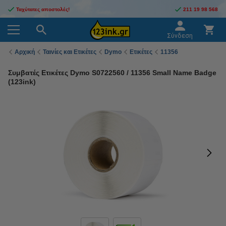
Ταχύτατες αποστολές!
211 19 98 568
Σύνδεση
Αρχική
Ταινίες και Ετικέτες
Dymo
Ετικέτες
11356
Συμβατές Ετικέτες Dymo S0722560 / 11356 Small Name Badge
(123ink)