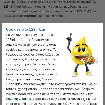
Οι συμβατές ετικέτες Dymo S0722560 / 1136 Small Name Badge από την
123ink
ξεχωρίζουν για την υψηλή ποιότητα και την αξιοπιστία τους.
Είναι κατασκευασμένες από πιστοποιημένο κατασκευαστή ISO-9001 (άρα,
σύμφωνα με τα υψηλότερα πρότυπα ποιότητας).
Cookies στο 123ink.gr
Φυσικά αυτό το προϊόν από την 123ink συνοδεύεται και με 100% εγγύηση!
Για να κάνουμε τις αγορές σας στο
123ink.gr όσο το δυνατόν πιο
Χαρακτηριστικά
εύκολες για εσάς, χρησιμοποιούμε
cookies και παρόμοιες τεχνικές. Τα
λειτουργικά cookies διασφαλίζουν ότι
Μάρκα:
123ink
ο ιστότοπος λειτουργεί σωστά και
Χρήση:
ετικέτες ονομαστικών καρτών
επίσης εξυπηρετούν μια αναλυτική
λειτουργία για να μας βοηθούν να
Διαστάσεις:
41 x 89 mm
βελτιώνουμε συνεχώς τον ιστότοπο.
Φινίρισμα:
matte
Στόχος μας είναι να σας δείχνουμε
διαφημίσεις που ταιριάζουν με τα ενδιαφέροντά σας και, ως εκ
Χρώμα:
Λευκό
τούτου, χρησιμοποιούμε cookies για να παρακολουθούμε τη
EAN:
8718237043920
συμπεριφορά σας εντός και εκτός του ιστότοπού μας. Στην
Πολιτική Cookies
, μπορείτε να διαβάσετε τα πάντα σχετικά με
Κωδικός:
11356
αυτά τα cookies, πώς λειτουργούν και πώς να προσαρμόσετε