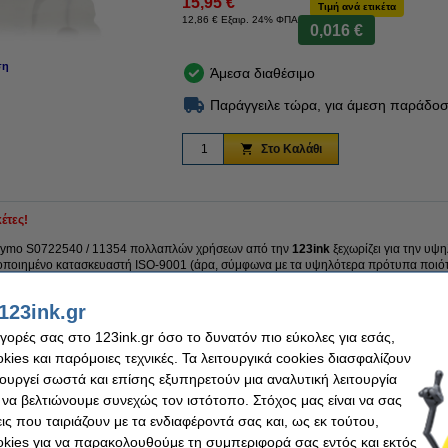
15,95 €
Τιμή ανά ετικέτα
12,86 € Εξαιρ. 24% ΦΠΑ
0,016 €
ση
Μεγέθυνση
Άμεσα διαθέσιμο
Παράγγειλε τώρα, για άμεση παράδοσ
Στο Καλάθι
κέτες!
ς Dymo S0722540 / 11354 πολλαπλών χρήσεων από την
123ink
ξεχωρίζει για την υψη
τοποιημένο κατασκευαστή ISO-9001 (άρα, σύμφωνα με τα υψηλότερα πρότυπα ποιότ
η.
123ink.gr
εται και με 100% εγγύηση!
αγορές σας στο 123ink.gr όσο το δυνατόν πιο εύκολες για εσάς,
ies και παρόμοιες τεχνικές. Τα λειτουργικά cookies διασφαλίζουν
τουργεί σωστά και επίσης εξυπηρετούν μια αναλυτική λειτουργία
 να βελτιώνουμε συνεχώς τον ιστότοπο. Στόχος μας είναι να σας
k
Χρώμα:
ούμενες ετικέτες
EAN:
ις που ταιριάζουν με τα ενδιαφέροντά σας και, ως εκ τούτου,
 x 57 mm
Κωδικός:
kies για να παρακολουθούμε τη συμπεριφορά σας εντός και εκτός