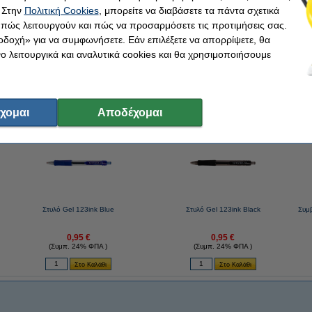
 Στην
Πολιτική Cookies
, μπορείτε να διαβάσετε τα πάντα σχετικά
, πώς λειτουργούν και πώς να προσαρμόσετε τις προτιμήσεις σας.
οδοχή» για να συμφωνήσετε. Εάν επιλέξετε να απορρίψετε, θα
ια την αρχική ταινία!
 λειτουργικά και αναλυτικά cookies και θα χρησιμοποιήσουμε
 για τη σειρά Dymo LabelWriter 550 και τη σειρά 5XL.
χομαι
Αποδέχομαι
παρόμοια αγορά με εσένα!
Στυλό Gel 123ink Blue
Στυλό Gel 123ink Black
Συμ
0,95 €
0,95 €
(Συμπ. 24% ΦΠΑ )
(Συμπ. 24% ΦΠΑ )