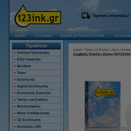
Ταχύτατες Αποστολές!
Αρχική
Η Εταιρεία
Κέρδισε με Προϊόντα 123ink
Για Επιχει
Προϊόντα
Αρχική
Ταινίες και Ετικέτες
Dymo
Ετικέτε
Σούπερ Προσφορές
Συμβατές Ετικέτες Dymo S0722540 
Είδη Γραφείου
Μελάνια
Toner
Εκτυπωτές
Χαρτιά Εκτύπωσης
Εκτυπωτές Ετικετών
Ταινίες και Ετικέτες
Μελανοταινίες
Μέσα Αποθήκευσης
3D Εκτύπωση
Φωτισμός LED