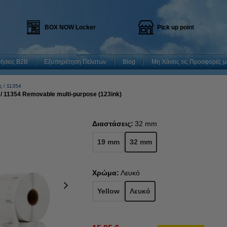
BOX NOW Locker
Pick up point
ρήσεις B2B
Εξυπηρέτηση Πελατών
Blog
Μη Χάνεις τις Προσφορές μ
ς
11354
/ 11354 Removable multi-purpose (123ink)
Διαστάσεις:
32 mm
19 mm
32 mm
Χρώμα:
Λευκό
Yellow
Λευκό