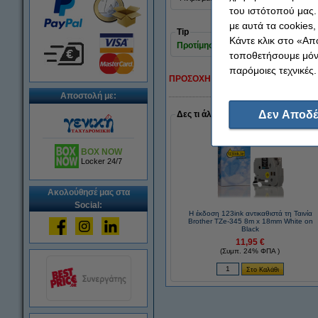
του ιστότοπού μας.
με αυτά τα cookies
Tip
Κάντε κλικ στο «Απ
Προτίμησε την έκδοση 123ink αντί γ
τοποθετήσουμε μόνο
παρόμοιες τεχνικές.
ΠΡΟΣΟΧΗ!
Δεν είναι ακόμη κατάλληλο
Αποστολή με:
Δεν Αποδέ
Δες τι άλλο επέλεξαν όσοι έκαναν 
BOX NOW
Locker 24/7
Ακολούθησέ μας στα
Social:
Η έκδοση 123ink αντικαθιστά τη Ταινία
Brother TZe-345 8m x 18mm White on
Black
11,95 €
(Συμπ. 24% ΦΠΑ )