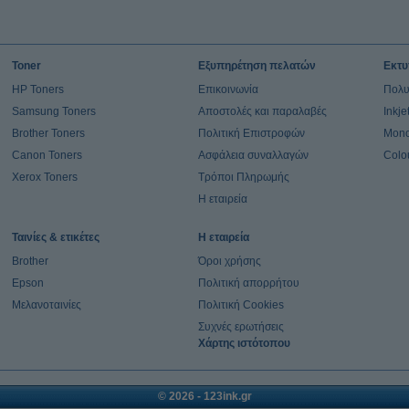
Toner
Εξυπηρέτηση πελατών
Εκτυ
HP Toners
Επικοινωνία
Πολυ
Samsung Toners
Αποστολές και παραλαβές
Inkj
Brother Toners
Πολιτική Επιστροφών
Mono
Canon Toners
Ασφάλεια συναλλαγών
Colo
Xerox Toners
Τρόποι Πληρωμής
Η εταιρεία
Ταινίες & ετικέτες
Η εταιρεία
Brother
Όροι χρήσης
Epson
Πολιτική απορρήτου
Μελανοταινίες
Πολιτική Cookies
Συχνές ερωτήσεις
Χάρτης ιστότοπου
© 2026 - 123ink.gr