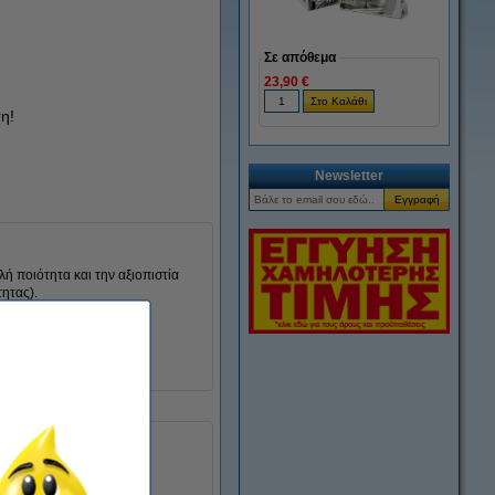
Σε απόθεμα
23,90 €
η!
Newsletter
λή ποιότητα και την αξιοπιστία
ητας).
Λευκό
8718237043906
11354