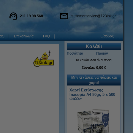
211 19 98 568
customerservice@123ink.gr
ας!
Επικοινωνία
FAQ
Είσοδος
Καλάθι
Ποσότητα
Προϊόν
Το καλάθι σου είναι άδειο!
Σύνολο:
0,00 €
Μην ξεχάσεις να πάρεις και
χαρτί!
Χαρτί Εκτύπωσης
Inacopia Α4 80gr, 5 x 500
Φύλλα