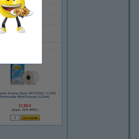
βατές Ετικέτες Dymo S0722540 / 11354
Removable Multi-Purpose (123ink)
17,50 €
(Συμπ. 24% ΦΠΑ )