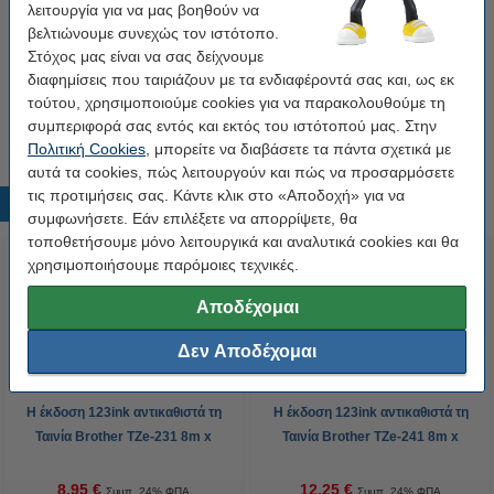
λειτουργία για να μας βοηθούν να
Η έκδοση 123ink αντικαθιστά τη Ταινία Brother
TZe-335 8m x 12mm Black on White 5-pack
βελτιώνουμε συνεχώς τον ιστότοπο.
48,50 €
Στόχος μας είναι να σας δείχνουμε
διαφημίσεις που ταιριάζουν με τα ενδιαφέροντά σας και, ως εκ
Tip
τούτου, χρησιμοποιούμε cookies για να παρακολουθούμε τη
Προτίμησε το συμβατό προϊόν της 123ink αντί για το original!
συμπεριφορά σας εντός και εκτός του ιστότοπού μας. Στην
Πολιτική Cookies
, μπορείτε να διαβάσετε τα πάντα σχετικά με
αυτά τα cookies, πώς λειτουργούν και πώς να προσαρμόσετε
τις προτιμήσεις σας. Κάντε κλικ στο «Αποδοχή» για να
Δημοφιλή προϊόντα
συμφωνήσετε. Εάν επιλέξετε να απορρίψετε, θα
τοποθετήσουμε μόνο λειτουργικά και αναλυτικά cookies και θα
χρησιμοποιήσουμε παρόμοιες τεχνικές.
Αποδέχομαι
Δεν Αποδέχομαι
Η έκδοση 123ink αντικαθιστά τη
Η έκδοση 123ink αντικαθιστά τη
Ταινία Brother TZe-231 8m x
Ταινία Brother TZe-241 8m x
12mm Black on White
18mm Black on White
8,95 €
12,25 €
Συμπ. 24% ΦΠΑ
Συμπ. 24% ΦΠΑ