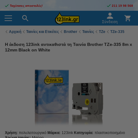
Ταχύτατες αποστολές!
211 19 98 568
Σύνδεση
Αρχική
Ταινίες και Ετικέτες
Brother
Ταινίες
TZe
TZe-335
Η έκδοση 123ink αντικαθιστά τη Ταινία Brother TZe-335 8m x
12mm Black on White
Χρήση:
πολυλειτουργικό
Μάρκα:
123ink
Κατηγορία:
πλαστικοποιημένο
Χρώμα ταινίας:
Μαύρο