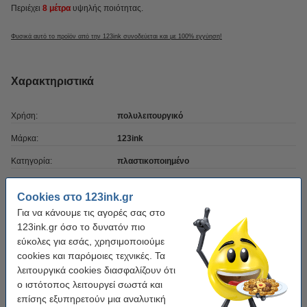
Περιέχει
8 μέτρα
υψηλής ποιότητας.
Φυσικά αυτό το προϊόν από την 123ink συνοδεύεται και με 100% εγγύηση!
Χαρακτηριστικά
Χρήση:
πολυλειτουργικό
Μάρκα:
123ink
Κατηγορία:
πλαστικοποιημένο
Χρώμα ταινίας:
Μαύρο
Cookies στο 123ink.gr
Χρώμα κειμένου:
Λευκό
Για να κάνουμε τις αγορές σας στο
123ink.gr όσο το δυνατόν πιο
Κωδικός:
TZe-335
εύκολες για εσάς, χρησιμοποιούμε
Βάρος:
60 g
cookies και παρόμοιες τεχνικές. Τα
λειτουργικά cookies διασφαλίζουν ότι
ο ιστότοπος λειτουργεί σωστά και
Βάλε στο καλάθι το 5-pack
επίσης εξυπηρετούν μια αναλυτική