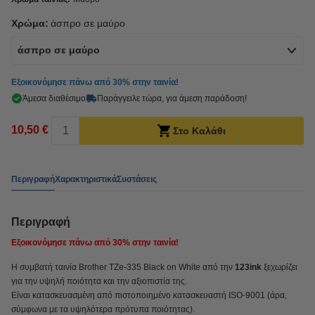
Χρώμα:
άσπρο σε μαύρο
άσπρο σε μαύρο
Εξοικονόμησε πάνω από
30%
στην ταινία!
Άμεσα διαθέσιμο
Παράγγειλε τώρα, για άμεση παράδοση!
10,50 €
Στο Καλάθι
Περιγραφή
Χαρακτηριστικά
Συστάσεις
Περιγραφή
Εξοικονόμησε πάνω από
30%
στην ταινία!
Η συμβατή ταινία Brother TZe-335 Black on White από την
123ink
ξεχωρίζει
για την υψηλή ποιότητα και την αξιοπιστία της.
Είναι κατασκευασμένη από πιστοποιημένο κατασκευαστή ISO-9001 (άρα,
σύμφωνα με τα υψηλότερα πρότυπα ποιότητας).