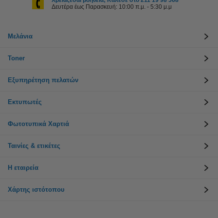
Χρειάζεσαι βοήθεια; Κάλεσε στο 211 19 98 568
Δευτέρα έως Παρασκευή: 10:00 π.μ. - 5:30 μ.μ
Μελάνια
Toner
Εξυπηρέτηση πελατών
Εκτυπωτές
Φωτοτυπικά Χαρτιά
Ταινίες & ετικέτες
Η εταιρεία
Χάρτης ιστότοπου