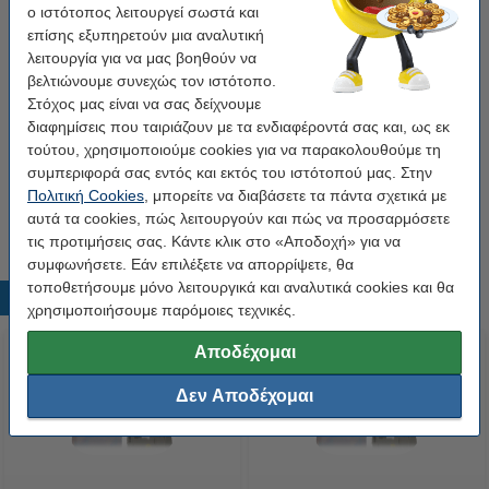
Κωδικός πρ.:
080617
ο ιστότοπος λειτουργεί σωστά και
επίσης εξυπηρετούν μια αναλυτική
λειτουργία για να μας βοηθούν να
Βάλε στο καλάθι το 5-pack
βελτιώνουμε συνεχώς τον ιστότοπο.
Στόχος μας είναι να σας δείχνουμε
Η έκδοση 123ink αντικαθιστά τη Ταινία Brother
TZe-132 8m x 12mm Red on Clear 5-pack
διαφημίσεις που ταιριάζουν με τα ενδιαφέροντά σας και, ως εκ
35,50 €
τούτου, χρησιμοποιούμε cookies για να παρακολουθούμε τη
συμπεριφορά σας εντός και εκτός του ιστότοπού μας. Στην
Tip
Πολιτική Cookies
, μπορείτε να διαβάσετε τα πάντα σχετικά με
Προτίμησε το συμβατό προϊόν της 123ink αντί για το original!
αυτά τα cookies, πώς λειτουργούν και πώς να προσαρμόσετε
τις προτιμήσεις σας. Κάντε κλικ στο «Αποδοχή» για να
συμφωνήσετε. Εάν επιλέξετε να απορρίψετε, θα
τοποθετήσουμε μόνο λειτουργικά και αναλυτικά cookies και θα
Δημοφιλή προϊόντα
χρησιμοποιήσουμε παρόμοιες τεχνικές.
Αποδέχομαι
Δεν Αποδέχομαι