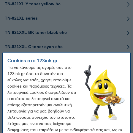
TN-821XL Y toner yellow hc
TN-821XL series
TN-821XXL BK toner black ehc
TN-821XXL C toner cyan ehc
Cookies στο 123ink.gr
TN-821XXL M τόνερ magenta ehc
Για να κάνουμε τις αγορές σας στο
123ink.gr όσο το δυνατόν πιο
TN-821XXL Y toner yellow ehc
εύκολες για εσάς, χρησιμοποιούμε
cookies και παρόμοιες τεχνικές. Τα
TN-821XXL series
λειτουργικά cookies διασφαλίζουν ότι
ο ιστότοπος λειτουργεί σωστά και
TN-900BK Black
επίσης εξυπηρετούν μια αναλυτική
λειτουργία για να μας βοηθούν να
βελτιώνουμε συνεχώς τον ιστότοπο.
TN-900C cyan
Στόχος μας είναι να σας δείχνουμε
διαφημίσεις που ταιριάζουν με τα ενδιαφέροντά σας και, ως εκ
TN-900M Magenta