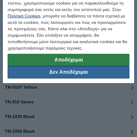
τούτου, χρησιμοποιούμε cookies για να παρακολουθούμε τη
συμπεριφορά σας εντός και εκτός του ιστότοπού μας. Στην
TN-900Y Yellow
Πολιτική Cookies
, μπορείτε να διαβάσετε τα πάντα σχετικά με
αυτά τα cookies, πώς λειτουργούν και πώς να προσαρμόσετε
TN-900 Series
τις προτιμήσεις σας. Κάντε κλικ στο «Αποδοχή» για να
συμφωνήσετε. Εάν επιλέξετε να απορρίψετε, θα
τοποθετήσουμε μόνο λειτουργικά και αναλυτικά cookies και θα
TN-910BK Black
χρησιμοποιήσουμε παρόμοιες τεχνικές.
TN-910C Cyan
Αποδέχομαι
Δεν Αποδέχομαι
TN-910M Magenta
TN-910Y Yellow
TN-910 Series
TN-1030 Black
TN-1050 Black