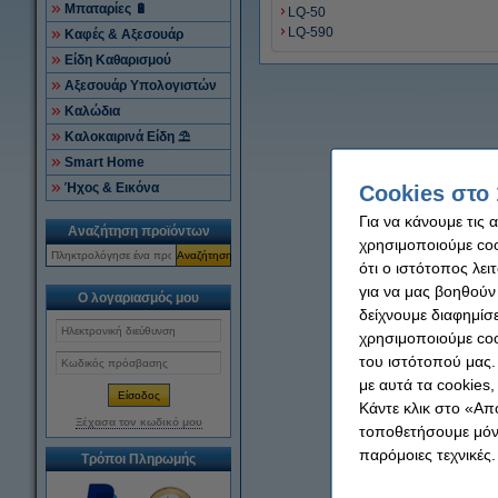
Μπαταρίες 🔋
LQ-50
LQ-590
Καφές & Αξεσουάρ
Είδη Καθαρισμού
Αξεσουάρ Υπολογιστών
Καλώδια
Καλοκαιρινά Είδη ⛱
Smart Home
Ήχος & Εικόνα
Cookies στο 
Για να κάνουμε τις 
Αναζήτηση προϊόντων
χρησιμοποιούμε cook
Αναζήτηση
ότι ο ιστότοπος λει
για να μας βοηθούν
Ο λογαριασμός μου
δείχνουμε διαφημίσε
χρησιμοποιούμε coo
του ιστότοπού μας.
με αυτά τα cookies
Κάντε κλικ στο «Απ
Ξέχασα τον κωδικό μου
τοποθετήσουμε μόνο
παρόμοιες τεχνικές.
Τρόποι Πληρωμής