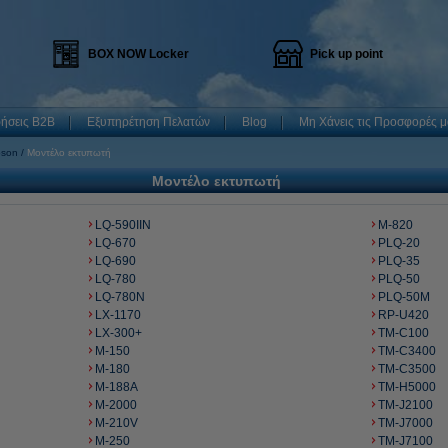
BOX NOW Locker
Pick up point
ρήσεις B2B
Εξυπηρέτηση Πελατών
Blog
Μη Χάνεις τις Προσφορές μ
son
Μοντέλο εκτυπωτή
Μοντέλο εκτυπωτή
LQ-590IIN
M-820
LQ-670
PLQ-20
LQ-690
PLQ-35
LQ-780
PLQ-50
LQ-780N
PLQ-50M
LX-1170
RP-U420
LX-300+
TM-C100
M-150
TM-C3400
M-180
TM-C3500
M-188A
TM-H5000
M-2000
TM-J2100
M-210V
TM-J7000
M-250
TM-J7100