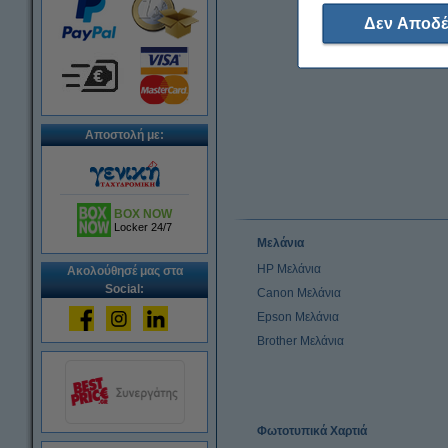
Δεν Αποδέ
Αποστολή με:
BOX NOW
Locker 24/7
Μελάνια
HP Μελάνια
Ακολούθησέ μας στα
Social:
Canon Μελάνια
Epson Μελάνια
Brother Μελάνια
Φωτοτυπικά Χαρτιά