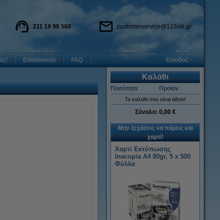
211 19 98 568
customerservice@123ink.gr
ας!
Επικοινωνία
FAQ
Είσοδος
Καλάθι
Ποσότητα
Προϊόν
Το καλάθι σου είναι άδειο!
Σύνολο:
0,00 €
Μην ξεχάσεις να πάρεις και
χαρτί!
Χαρτί Εκτύπωσης
Inacopia Α4 80gr, 5 x 500
Φύλλα