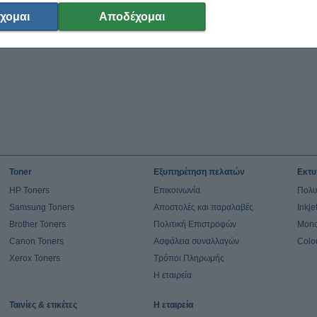
χομαι
Αποδέχομαι
Toner
Εξυπηρέτηση πελατών
Εκτυ
HP Toners
Επικοινωνία
Πολυ
Samsung Toners
Αποστολές και παραλαβές
Inkj
Brother Toners
Πολιτική Επιστροφών
Mono
Canon Toners
Ασφάλεια συναλλαγών
Colo
Xerox Toners
Τρόποι Πληρωμής
Η εταιρεία
Ταινίες & ετικέτες
Η εταιρεία