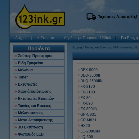
Ταχύτατες Αποστολές!
Αρχική
Η Εταιρεία
Κέρδισε με Προϊόντα 123ink
Για Επιχει
Αρχική
Ταινίες και Ετικέτες
Μελανοταινίες
Ep
Προϊόντα
Σούπερ Προσφορές
Είδη Γραφείου
DFX-9000
Μελάνια
DLQ-3500II
Toner
DLQ-3500IIN
Εκτυπωτές
FX-2170
Χαρτιά Εκτύπωσης
FX-2190
FX-80
Εκτυπωτές Ετικετών
FX-890
Ταινίες και Ετικέτες
FX-890IIN
Μελανοταινίες
GP-C831
Μέσα Αποθήκευσης
GP-M831
HX20
3D Εκτύπωση
LQ-2090IIN
Φωτισμός LED
LQ-300