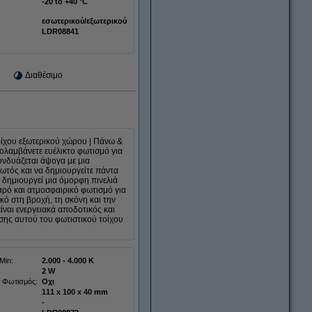
-20 to +40 °C
εσωτερικού/εξωτερικού
LDR08841
Διαθέσιμο
οίχου εξωτερικού χώρου | Πάνω &
ολαμβάνετε ευέλικτο φωτισμό για
υνδυάζεται άψογα με μια
ωτός και να δημιουργείτε πάντα
δημιουργεί μια όμορφη πινελιά
αρό και ατμοσφαιρικό φωτισμό για
κό στη βροχή, τη σκόνη και την
ναι ενεργειακά αποδοτικός και
ήσης αυτού του φωτιστικού τοίχου
Min:
2.000 - 4.000 K
2 W
 Φωτισμός:
Οχι
111 x 100 x 40 mm
-