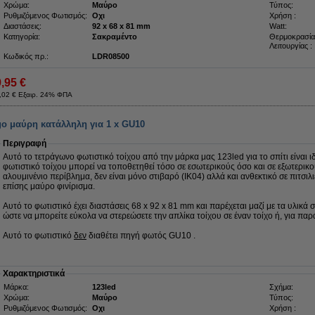
Χρώμα:
Μαύρο
Τύπος:
Ρυθμιζόμενος Φωτισμός:
Οχι
Χρήση :
Διαστάσεις:
92 x 68 x 81 mm
Watt:
Κατηγορία:
Σακραμέντο
Θερμοκρασία
Λειτουργίας :
Κωδικός πρ.:
LDR08500
9,95 €
,02 € Εξαιρ. 24% ΦΠΑ
go μαύρη κατάλληλη για 1 x GU10
Περιγραφή
Αυτό το τετράγωνο φωτιστικό τοίχου από την μάρκα μας 123led για το σπίτι είναι ι
φωτιστικό τοίχου μπορεί να τοποθετηθεί τόσο σε εσωτερικούς όσο και σε εξωτερικ
αλουμινένιο περίβλημα, δεν είναι μόνο στιβαρό (IK04) αλλά και ανθεκτικό σε πιτσιλιέ
επίσης μαύρο φινίρισμα.
Αυτό το φωτιστικό έχει διαστάσεις 68 x 92 x 81 mm και παρέχεται μαζί με τα υλικά σ
ώστε να μπορείτε εύκολα να στερεώσετε την απλίκα τοίχου σε έναν τοίχο ή, για παρ
Αυτό το φωτιστικό
δεν
διαθέτει πηγή φωτός GU10 .
Χαρακτηριστικά
Μάρκα:
123led
Σχήμα:
Χρώμα:
Μαύρο
Τύπος:
Ρυθμιζόμενος Φωτισμός:
Οχι
Χρήση :