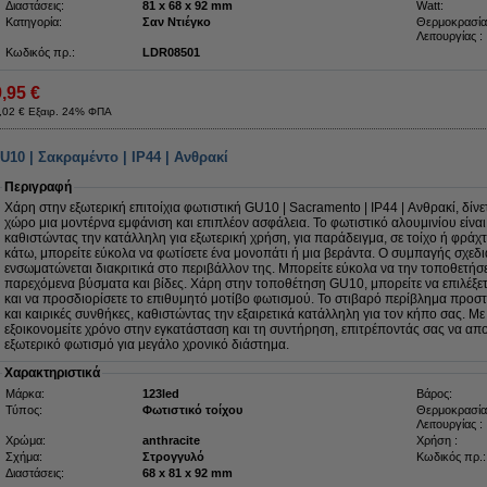
Διαστάσεις:
81 x 68 x 92 mm
Watt:
Κατηγορία:
Σαν Ντιέγκο
Θερμοκρασία
Λειτουργίας :
Κωδικός πρ.:
LDR08501
9,95 €
,02 € Εξαιρ. 24% ΦΠΑ
10 | Σακραμέντο | IP44 | Ανθρακί
Περιγραφή
Χάρη στην εξωτερική επιτοίχια φωτιστική GU10 | Sacramento | IP44 | Ανθρακί, δίν
χώρο μια μοντέρνα εμφάνιση και επιπλέον ασφάλεια. Το φωτιστικό αλουμινίου είναι
καθιστώντας την κατάλληλη για εξωτερική χρήση, για παράδειγμα, σε τοίχο ή φράχ
κάτω, μπορείτε εύκολα να φωτίσετε ένα μονοπάτι ή μια βεράντα. Ο συμπαγής σχεδι
ενσωματώνεται διακριτικά στο περιβάλλον της. Μπορείτε εύκολα να την τοποθετήσ
παρεχόμενα βύσματα και βίδες. Χάρη στην τοποθέτηση GU10, μπορείτε να επιλέξετ
και να προσδιορίσετε το επιθυμητό μοτίβο φωτισμού. Το στιβαρό περίβλημα προσ
και καιρικές συνθήκες, καθιστώντας την εξαιρετικά κατάλληλη για τον κήπο σας. Με 
εξοικονομείτε χρόνο στην εγκατάσταση και τη συντήρηση, επιτρέποντάς σας να απ
εξωτερικό φωτισμό για μεγάλο χρονικό διάστημα.
Χαρακτηριστικά
Μάρκα:
123led
Βάρος:
Τύπος:
Φωτιστικό τοίχου
Θερμοκρασία
Λειτουργίας :
Χρώμα:
anthracite
Χρήση :
Σχήμα:
Στρογγυλό
Κωδικός πρ.:
Διαστάσεις:
68 x 81 x 92 mm