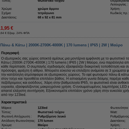
Τύπος:
Φωτιστικό τοίχου
Θερμοκρασία
Λειτουργίας :
Χρώμα:
χρώμα άμμου
Χρήση :
Σχήμα:
τετράγωνο
Κωδικός πρ.:
Διαστάσεις:
68 x 92 x 81 mm
11,95 €
,64 € Εξαιρ. 24% ΦΠΑ
 Πάνω & Κάτω | 2000K-2700K-4000K | 170 lumens | IP65 | 2W | Μαύρο
Περιγραφή
Ο εξωτερικός σας χώρος αποκτά αμέσως μια μοντέρνα εμφάνιση με το φωτιστικό τ
Κάτω | 2000K-2700K-4000K | 170 lumens | IP65 | 2W | Μαύρο, ενώ παράλληλα απ
κάθε περίσταση. Ο συμπαγής σχεδιασμός εξασφαλίζει διακριτική τοποθέτηση και σ
πρόσοψη, φράχτη ή αίθριο. Μπορείτε εύκολα να επιλέξετε ανάμεσα σε 3 χρώματα φ
την κατάλληλη ατμόσφαιρα σε εξωτερικούς χώρους. Το εφέ φωτισμού πάνω & κάτω 
στον τοίχο και προσθέτει επιπλέον βάθος. Η εστιασμένη γωνία δέσμης παρέχει καθ
πεζόδρομους και εισόδους. Χάρη στην βαθμολογία IP65, το φωτιστικό είναι ανθεκτι
υγρασία, εξασφαλίζοντας μακροχρόνια χρήση. Ο ενσωματωμένος λαμπτήρας LED εί
απαιτεί ελάχιστη συντήρηση. Εξοικονομείτε επιπλέον χρόνο χάρη στην ευκολία χρ
από την 123led.
Χαρακτηριστικά
Μάρκα:
123led
Φωτεινότητα 
Τύπος:
Φωτιστικό τοίχου
Watt:
Φωτεινή Απόχρωση :
Ρυθμιζόμενο λευκό
Ρυθμιζόμενος
Απόδοση Φωτεινότητας:
170 lumen
Διαστάσεις:
Χρώμα:
Μαύρο
Χρήση :