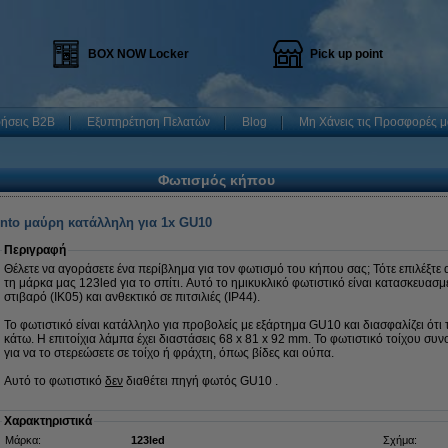
BOX NOW Locker
Pick up point
ρήσεις B2B
Εξυπηρέτηση Πελατών
Blog
Μη Χάνεις τις Προσφορές μ
Φωτισμός κήπου
nto μαύρη κατάλληλη για 1x GU10
Περιγραφή
Θέλετε να αγοράσετε ένα περίβλημα για τον φωτισμό του κήπου σας; Τότε επιλέξτε
τη μάρκα μας 123led για το σπίτι. Αυτό το ημικυκλικό φωτιστικό είναι κατασκευασμ
στιβαρό (IK05) και ανθεκτικό σε πιτσιλιές (IP44).
Το φωτιστικό είναι κατάλληλο για προβολείς με εξάρτημα GU10 και διασφαλίζει ότι
κάτω. Η επιτοίχια λάμπα έχει διαστάσεις 68 x 81 x 92 mm. Το φωτιστικό τοίχου συ
για να το στερεώσετε σε τοίχο ή φράχτη, όπως βίδες και ούπα.
Αυτό το φωτιστικό
δεν
διαθέτει πηγή φωτός GU10 .
Χαρακτηριστικά
Μάρκα:
123led
Σχήμα: