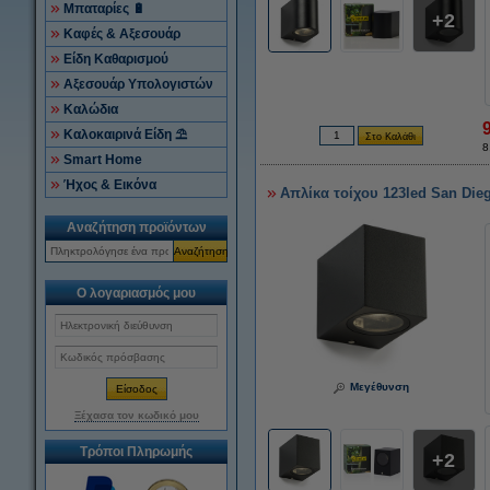
Μπαταρίες 🔋
2
Καφές & Αξεσουάρ
Είδη Καθαρισμού
Αξεσουάρ Υπολογιστών
Καλώδια
Καλοκαιρινά Είδη ⛱
8
Smart Home
Ήχος & Εικόνα
Απλίκα τοίχου 123led San Die
Αναζήτηση προϊόντων
Αναζήτηση
Ο λογαριασμός μου
Μεγέθυνση
Ξέχασα τον κωδικό μου
Τρόποι Πληρωμής
2