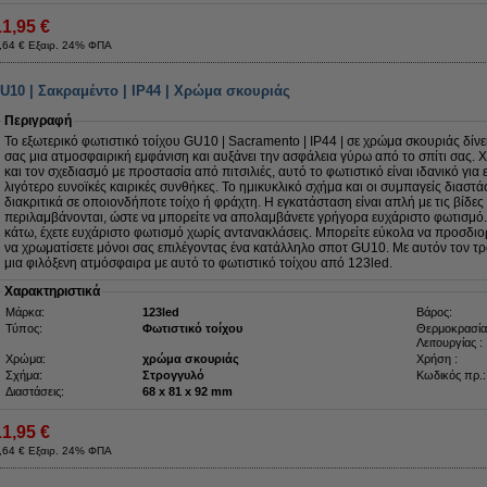
11,95 €
,64 € Εξαιρ. 24% ΦΠΑ
U10 | Σακραμέντο | IP44 | Χρώμα σκουριάς
Περιγραφή
Το εξωτερικό φωτιστικό τοίχου GU10 | Sacramento | IP44 | σε χρώμα σκουριάς δίν
σας μια ατμοσφαιρική εμφάνιση και αυξάνει την ασφάλεια γύρω από το σπίτι σας.
και τον σχεδιασμό με προστασία από πιτσιλιές, αυτό το φωτιστικό είναι ιδανικό για
λιγότερο ευνοϊκές καιρικές συνθήκες. Το ημικυκλικό σχήμα και οι συμπαγείς διαστά
διακριτικά σε οποιονδήποτε τοίχο ή φράχτη. Η εγκατάσταση είναι απλή με τις βίδε
περιλαμβάνονται, ώστε να μπορείτε να απολαμβάνετε γρήγορα ευχάριστο φωτισμό.
κάτω, έχετε ευχάριστο φωτισμό χωρίς αντανακλάσεις. Μπορείτε εύκολα να προσδιορ
να χρωματίσετε μόνοι σας επιλέγοντας ένα κατάλληλο σποτ GU10. Με αυτόν τον τρ
μια φιλόξενη ατμόσφαιρα με αυτό το φωτιστικό τοίχου από 123led.
Χαρακτηριστικά
Μάρκα:
123led
Βάρος:
Τύπος:
Φωτιστικό τοίχου
Θερμοκρασία
Λειτουργίας :
Χρώμα:
χρώμα σκουριάς
Χρήση :
Σχήμα:
Στρογγυλό
Κωδικός πρ.:
Διαστάσεις:
68 x 81 x 92 mm
11,95 €
,64 € Εξαιρ. 24% ΦΠΑ