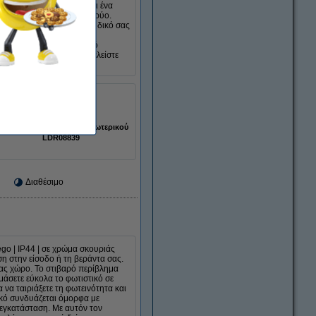
ος. Το φωτιστικό διαθέτει ένα
 ανησυχείτε για βροχή ή κρύο.
όνοι σας τοποθετώντας το δικό σας
δημιουργούν μια ήρεμη,
ακτήρα, αυτό το φωτιστικό
ίς και ο κήπος σας επωφελείστε
330 gr
-20 to +40 °C
εσωτερικού/εξωτερικού
LDR08839
Διαθέσιμο
go | IP44 | σε χρώμα σκουριάς
η στην είσοδο ή τη βεράντα σας.
σας χώρο. Το στιβαρό περίβλημα
εμάσετε εύκολα το φωτιστικό σε
να ταιριάξετε τη φωτεινότητα και
ικό συνδυάζεται όμορφα με
 εγκατάσταση. Με αυτόν τον