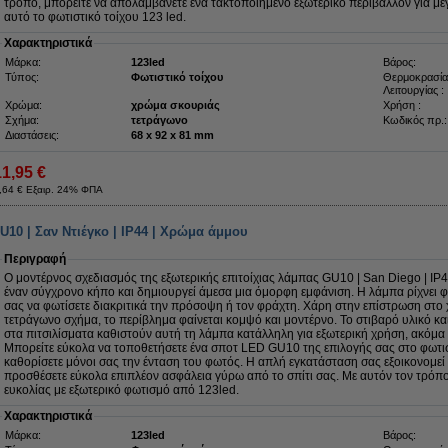
τρόπο, μπορείτε να απολαμβάνετε ένα τακτοποιημένο εξωτερικό περιβάλλον για με
αυτό το φωτιστικό τοίχου 123 led.
Χαρακτηριστικά
Μάρκα:
123led
Βάρος:
Τύπος:
Φωτιστικό τοίχου
Θερμοκρασία
Λειτουργίας :
Χρώμα:
χρώμα σκουριάς
Χρήση :
Σχήμα:
τετράγωνο
Κωδικός πρ.:
Διαστάσεις:
68 x 92 x 81 mm
11,95 €
,64 € Εξαιρ. 24% ΦΠΑ
U10 | Σαν Ντιέγκο | IP44 | Χρώμα άμμου
Περιγραφή
Ο μοντέρνος σχεδιασμός της εξωτερικής επιτοίχιας λάμπας GU10 | San Diego | I
έναν σύγχρονο κήπο και δημιουργεί άμεσα μια όμορφη εμφάνιση. Η λάμπα ρίχνει 
σας να φωτίσετε διακριτικά την πρόσοψη ή τον φράχτη. Χάρη στην επίστρωση στο
τετράγωνο σχήμα, το περίβλημα φαίνεται κομψό και μοντέρνο. Το στιβαρό υλικό και
στα πιτσιλίσματα καθιστούν αυτή τη λάμπα κατάλληλη για εξωτερική χρήση, ακόμα 
Μπορείτε εύκολα να τοποθετήσετε ένα σποτ LED GU10 της επιλογής σας στο φωτισ
καθορίσετε μόνοι σας την ένταση του φωτός. Η απλή εγκατάσταση σας εξοικονομεί 
προσθέσετε εύκολα επιπλέον ασφάλεια γύρω από το σπίτι σας. Με αυτόν τον τρόπο,
ευκολίας με εξωτερικό φωτισμό από 123led.
Χαρακτηριστικά
Μάρκα:
123led
Βάρος: