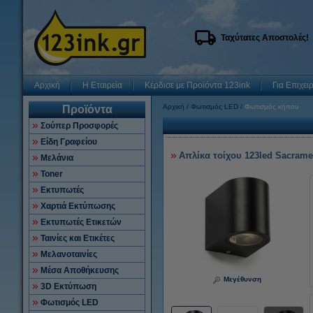
Ταχύτατες Αποστολές!
Αρχική
Η Εταιρεία
Κέρδισε με Προϊόντα 123ink
Για Επιχει
Αρχική
Φωτισμός LED
Φωτισμός κήπου
Προϊόντα
Σούπερ Προσφορές
Είδη Γραφείου
Απλίκα τοίχου 123led Sacrame
Μελάνια
Toner
Εκτυπωτές
Χαρτιά Εκτύπωσης
Εκτυπωτές Ετικετών
Ταινίες και Ετικέτες
Μελανοταινίες
Μέσα Αποθήκευσης
Μεγέθυνση
3D Εκτύπωση
Φωτισμός LED