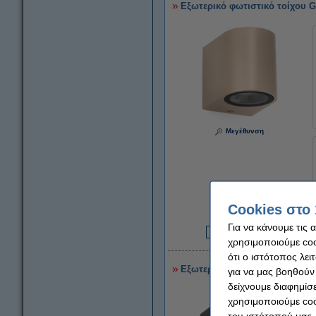
Εξωτερικό φωτιστικό τοίχου G
Μεγέθυνση
Cookies στο 
Για να κάνουμε τις 
9
χρησιμοποιούμε cook
ότι ο ιστότοπος λει
Εξωτερικό φωτιστικό τοίχου GU
για να μας βοηθούν
δείχνουμε διαφημίσε
χρησιμοποιούμε coo
του ιστότοπού μας.