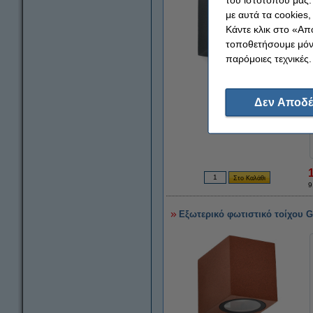
με αυτά τα cookies
Κάντε κλικ στο «Απ
τοποθετήσουμε μόνο
παρόμοιες τεχνικές.
Μεγέθυνση
Δεν Αποδέ
9
Εξωτερικό φωτιστικό τοίχου G