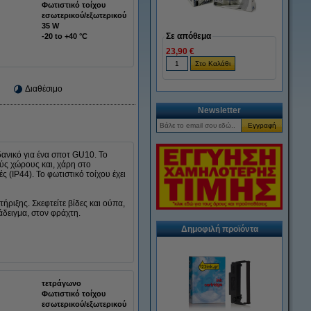
Φωτιστικό τοίχου
εσωτερικού/εξωτερικού
35 W
Σε απόθεμα
-20 to +40 °C
23,90 €
Διαθέσιμο
Newsletter
δανικό για ένα σποτ GU10. Το
ούς χώρους και, χάρη στο
ς (IP44). Το φωτιστικό τοίχου έχει
τήριξης. Σκεφτείτε βίδες και ούπα,
άδειγμα, στον φράχτη.
Δημοφιλή προϊόντα
τετράγωνο
Φωτιστικό τοίχου
εσωτερικού/εξωτερικού