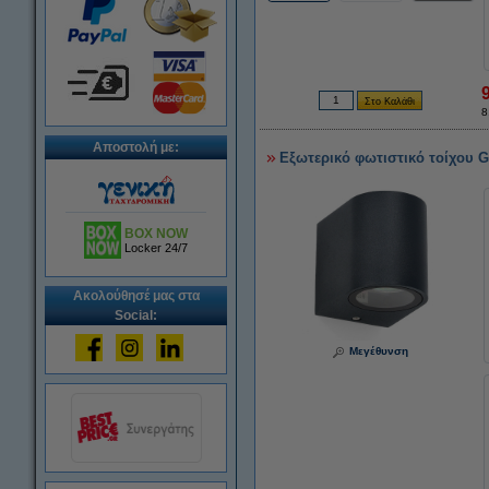
8
Αποστολή με:
Εξωτερικό φωτιστικό τοίχου GU
BOX NOW
Locker 24/7
Ακολούθησέ μας στα
Social:
Μεγέθυνση