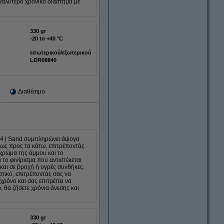
γαλύτερο χρονικό διάστημα με
330 gr
-20 to +40 °C
εσωτερικού/εξωτερικού
LDR08840
Διαθέσιμο
P44 | Sand συμπληρώνει άψογα
φως προς τα κάτω, επιτρέποντάς
 χρώμα της άμμου και το
 το φινίρισμα που αντιστέκεται
και σε βροχή ή υγρές συνθήκες.
τικό, επιτρέποντάς σας να
χρόνο και σας επιτρέπει να
 θα ζήσετε χρόνια άνεσης και
330 gr