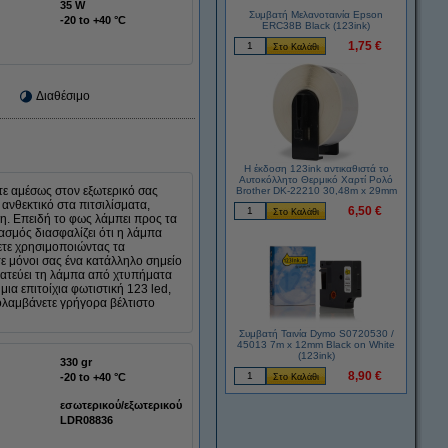
35 W
Συμβατή Μελανοταινία Epson
-20 to +40 °C
ERC38B Black (123ink)
1,75 €
Διαθέσιμο
Η έκδοση 123ink αντικαθιστά το
Αυτοκόλλητο Θερμικό Χαρτί Ρολό
ετε αμέσως στον εξωτερικό σας
Brother DK-22210 30,48m x 29mm
 ανθεκτικό στα πιτσιλίσματα,
6,50 €
τη. Επειδή το φως λάμπει προς τα
ασμός διασφαλίζει ότι η λάμπα
ετε χρησιμοποιώντας τα
ε μόνοι σας ένα κατάλληλο σημείο
τατεύει τη λάμπα από χτυπήματα
μια επιτοίχια φωτιστική 123 led,
ολαμβάνετε γρήγορα βέλτιστο
Συμβατή Ταινία Dymo S0720530 /
45013 7m x 12mm Black on White
(123ink)
330 gr
8,90 €
-20 to +40 °C
εσωτερικού/εξωτερικού
LDR08836