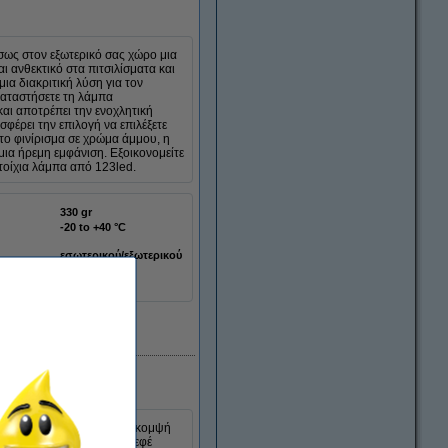
έσως στον εξωτερικό σας χώρο μια
ι ανθεκτικό στα πιτσιλίσματα και
μια διακριτική λύση για τον
καταστήσετε τη λάμπα
αι αποτρέπει την ενοχλητική
φέρει την επιλογή να επιλέξετε
το φινίρισμα σε χρώμα άμμου, η
 μια ήρεμη εμφάνιση. Εξοικονομείτε
ιτοίχια λάμπα από 123led.
330 gr
-20 to +40 °C
εσωτερικού/εξωτερικού
LDR08838
Διαθέσιμο
44 | Ανθρακί αποτελεί μια κομψή
άχτη σας με ένα κλασικό εφέ