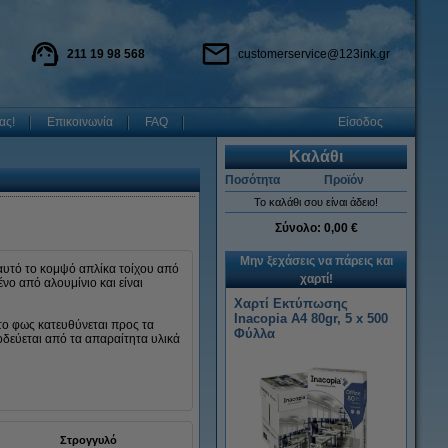
211 19 98 568
customerservice@123ink.gr
ας!
Επικοινωνία
FAQ
Είσοδος
Καλάθι
Ποσότητα
Προϊόν
Το καλάθι σου είναι άδειο!
Σύνολο:
0,00 €
Μην ξεχάσεις να πάρεις και
 αυτό το κομψό απλίκα τοίχου από
χαρτί!
ένο από αλουμίνιο και είναι
Χαρτί Εκτύπωσης
Inacopia Α4 80gr, 5 x 500
 το φως κατευθύνεται προς τα
Φύλλα
νοδεύεται από τα απαραίτητα υλικά
Στρογγυλό