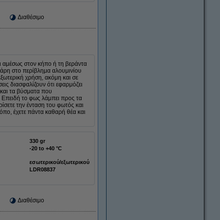
Διαθέσιμο
ει αμέσως στον κήπο ή τη βεράντα
 Χάρη στο περίβλημα αλουμινίου
 εξωτερική χρήση, ακόμη και σε
σεις διασφαλίζουν ότι εφαρμόζει
ς και τα βύσματα που
 Επειδή το φως λάμπει προς τα
ίσετε την ένταση του φωτός και
όπο, έχετε πάντα καθαρή θέα και
330 gr
-20 to +40 °C
εσωτερικού/εξωτερικού
LDR08837
Διαθέσιμο