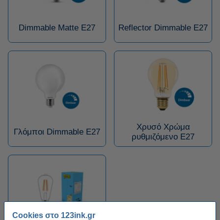
Dimmable Matte E27
Reflector Dimmable E27
Χρυσό Χρώμα
Γλόμποι Dimmable E27
ρυθμιζόμενο Ε27
Cookies στο 123ink.gr