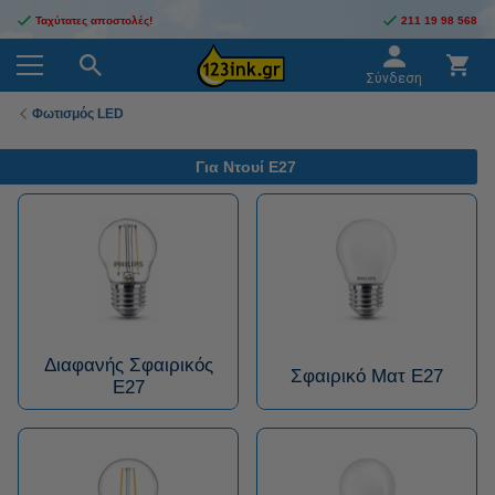
Ταχύτατες αποστολές!
211 19 98 568
Σύνδεση
Φωτισμός LED
Για Ντουί E27
Διαφανής Σφαιρικός
Σφαιρικό Ματ Ε27
E27