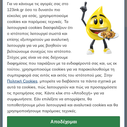
Για να κάνουμε τις αγορές σας στο
Ειδικοί λαμπτήρες
123ink.gr όσο το δυνατόν πιο
ρυθμιζόμενοι E27
εύκολες για εσάς, χρησιμοποιούμε
cookies και παρόμοιες τεχνικές. Τα
λειτουργικά cookies διασφαλίζουν ότι
ο ιστότοπος λειτουργεί σωστά και
Διαφανής Σφαιρικός E27
επίσης εξυπηρετούν μια αναλυτική
λειτουργία για να μας βοηθούν να
Σφαιρικό Ματ Ε27
βελτιώνουμε συνεχώς τον ιστότοπο.
Στόχος μας είναι να σας δείχνουμε
Filament Ε27
διαφημίσεις που ταιριάζουν με τα ενδιαφέροντά σας και, ως εκ
τούτου, χρησιμοποιούμε cookies για να παρακολουθούμε τη
Matte E27
συμπεριφορά σας εντός και εκτός του ιστότοπού μας. Στην
Πολιτική Cookies
, μπορείτε να διαβάσετε τα πάντα σχετικά με
αυτά τα cookies, πώς λειτουργούν και πώς να προσαρμόσετε
Reflector E27
τις προτιμήσεις σας. Κάντε κλικ στο «Αποδοχή» για να
συμφωνήσετε. Εάν επιλέξετε να απορρίψετε, θα
Γλόμποι E27
τοποθετήσουμε μόνο λειτουργικά και αναλυτικά cookies και θα
χρησιμοποιήσουμε παρόμοιες τεχνικές.
Ειδικοί Λαμπτήρες E27
Αποδέχομαι