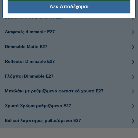
Bullet φωτεινό dimmable
Δεν Αποδέχομαι
Σφαιρικό Ματ dimmable E27
Διαφανές dimmable E27
Dimmable Matte E27
Reflector Dimmable E27
Γλόμποι Dimmable E27
Μπαλάκι με ρυθμιζόμενο φωτιστικό χρυσό Ε27
Χρυσό Χρώμα ρυθμιζόμενο Ε27
Ειδικοί λαμπτήρες ρυθμιζόμενοι E27