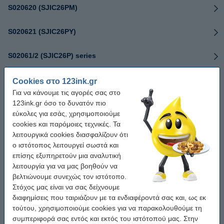
S020620 (SJIC26PM)
S020621 (SJIC26PY)
S02061/2 (SJIC26P) series
S020639 (SJIC30PK)
Cookies στο 123ink.gr
Για να κάνουμε τις αγορές σας στο
123ink.gr όσο το δυνατόν πιο
S020640 (SJIC30PC)
εύκολες για εσάς, χρησιμοποιούμε
cookies και παρόμοιες τεχνικές. Τα
S020641 (SJIC30PM)
λειτουργικά cookies διασφαλίζουν ότι
ο ιστότοπος λειτουργεί σωστά και
S020642 (SJIC30PY)
επίσης εξυπηρετούν μια αναλυτική
λειτουργία για να μας βοηθούν να
S02063/4 (SJIC30P) series
βελτιώνουμε συνεχώς τον ιστότοπο.
Στόχος μας είναι να σας δείχνουμε
διαφημίσεις που ταιριάζουν με τα ενδιαφέροντά σας και, ως εκ
S020655 (SJIC33P)
τούτου, χρησιμοποιούμε cookies για να παρακολουθούμε τη
συμπεριφορά σας εντός και εκτός του ιστότοπού μας. Στην
S021501 (SJMB6000/6500)