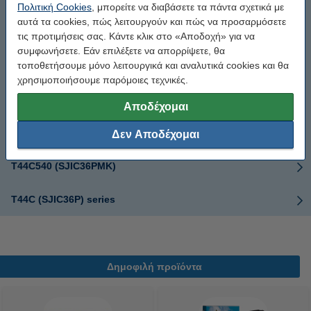
Πολιτική Cookies
, μπορείτε να διαβάσετε τα πάντα σχετικά με
αυτά τα cookies, πώς λειτουργούν και πώς να προσαρμόσετε
T44C140 (SJIC36PK)
τις προτιμήσεις σας. Κάντε κλικ στο «Αποδοχή» για να
συμφωνήσετε. Εάν επιλέξετε να απορρίψετε, θα
τοποθετήσουμε μόνο λειτουργικά και αναλυτικά cookies και θα
T44C240 (SJIC36PC)
χρησιμοποιήσουμε παρόμοιες τεχνικές.
T44C340 (SJIC36PM)
Αποδέχομαι
T44C440 (SJIC36PY)
Δεν Αποδέχομαι
T44C540 (SJIC36PMK)
T44C (SJIC36P) series
Δημοφιλή προϊόντα