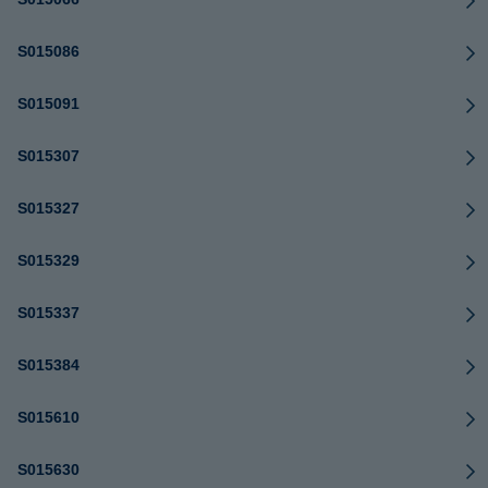
S015086
S015091
S015307
S015327
S015329
S015337
S015384
S015610
S015630