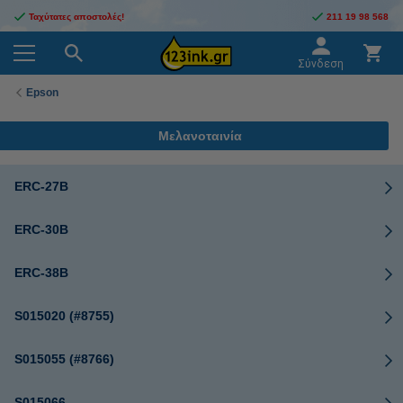
Ταχύτατες αποστολές!
211 19 98 568
Σύνδεση
Epson
Μελανοταινία
ERC-27B
ERC-30B
ERC-38B
S015020 (#8755)
S015055 (#8766)
S015066