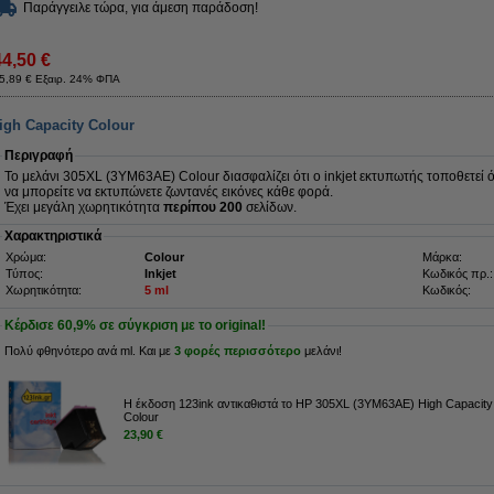
Παράγγειλε τώρα, για άμεση παράδοση!
44,50 €
5,89 € Εξαιρ. 24% ΦΠΑ
gh Capacity Colour
Περιγραφή
Το μελάνι 305XL (3YM63AE) Colour διασφαλίζει ότι ο inkjet εκτυπωτής τοποθετεί
να μπορείτε να εκτυπώνετε ζωντανές εικόνες κάθε φορά.
Έχει μεγάλη χωρητικότητα
περίπου 200
σελίδων.
Χαρακτηριστικά
Χρώμα:
Colour
Μάρκα:
Τύπος:
Inkjet
Κωδικός πρ.:
Χωρητικότητα:
5 ml
Κωδικός:
Κέρδισε
60,9%
σε σύγκριση με το original!
Πολύ φθηνότερο ανά ml. Και με
3 φορές περισσότερο
μελάνι!
Η έκδοση 123ink αντικαθιστά το HP 305XL (3YM63AE) High Capacity
Colour
23,90 €