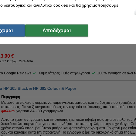
Βάλε στο καλάθι το Black
 λειτουργικά και αναλυτικά cookies και θα χρησιμοποιήσουμε
Η έκδοση 123ink αντικαθιστά το HP 305XL (3YM62AE) High Capacity Black
24,90 €
Tip
Προτίμησε το συμβατό μελάνι της 123ink αντί για το original!
χομαι
Αποδέχομαι
Παράγγειλε τώρα, για άμεση παράδοση!
23,90 €
9,27 € Εξαιρ. 24% ΦΠΑ
στο Google Reviews
Χαμηλότερες Τιμές στην Αγορά!
100% εγγύηση σε όλα τ
ο HP 305 Black & HP 305 Colour & Paper
Περιγραφή
Με αυτό το πακέτο μπορείτε να παραγγείλετε αμέσως όλα τα δοχεία που χρειάζεστε 
εκτυπώσεις. Για να ξεκινήσετε αμέσως την εργασία εκτύπωσης, αυτό το πακέτο περ
φύλλων
χαρτιού A4 - 80 γραμμαρίων.
Αυτό το χαρτί αντιγραφής και εκτύπωσης έχει πολύ υψηλή ποιότητα σε πολύ χαμηλή
λευκό
και λειτουργεί άψογα σε οποιονδήποτε εκτυπωτή. Χάρη στην τεχνολογία Co
χρόνο στεγνώματος, βαθύτερο μαύρο και φωτεινότερα χρώματα. Το χαρτί μας επίσ
ορυκτά καύσιμα κατά την παραγωγή. Το έγγραφο φέρει το οικολογικό σήμα της ΕΕ 