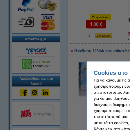
Τιμή ανά ml
4,08 €
Αποστολή με:
1
Η έκδοση 123ink αντικαθιστά 
BOX NOW
Locker 24/7
Cookies στο 
Ακολούθησέ μας στα
Για να κάνουμε τις 
Social:
χρησιμοποιούμε cook
ότι ο ιστότοπος λει
για να μας βοηθούν
Μεγέθυνση
δείχνουμε διαφημίσε
χρησιμοποιούμε coo
του ιστότοπού μας.
με αυτά τα cookies
Κάντε κλικ στο «Απ