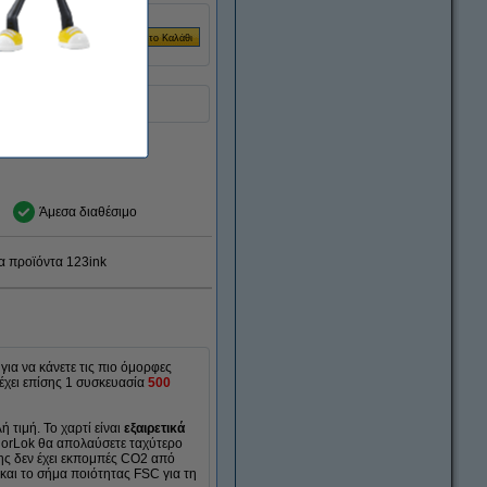
Άμεσα διαθέσιμο
α προϊόντα 123ink
για να κάνετε τις πιο όμορφες
ιέχει επίσης 1 συσκευασία
500
 τιμή. Το χαρτί είναι
εξαιρετικά
lorLok θα απολαύσετε ταχύτερο
ης δεν έχει εκπομπές CO2 από
και το σήμα ποιότητας FSC για τη