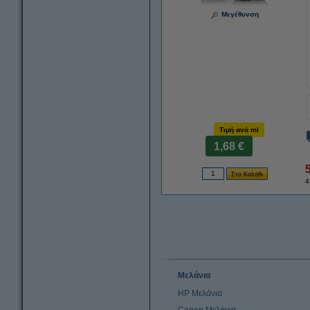
Μεγέθυνση
Τιμή ανά ml
1,68 €
4
Μελάνια
HP Μελάνια