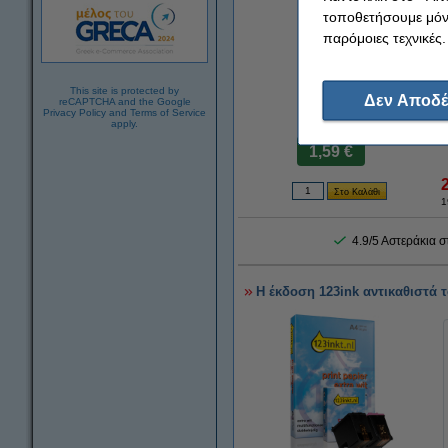
τοποθετήσουμε μόνο
παρόμοιες τεχνικές.
This site is protected by
Δεν Αποδέ
reCAPTCHA and the Google
Privacy Policy
and
Terms of Service
apply.
Τιμή ανά ml
1,59 €
1
4.9/5 Αστεράκια 
Η έκδοση 123ink αντικαθιστά τ