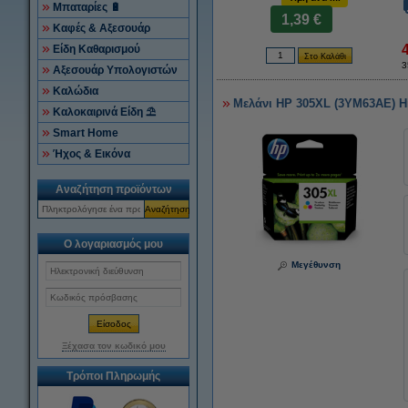
Μπαταρίες 🔋
1,39 €
Καφές & Αξεσουάρ
Είδη Καθαρισμού
3
Αξεσουάρ Υπολογιστών
Καλώδια
Μελάνι HP 305XL (3YM63AE) Hi
Καλοκαιρινά Είδη ⛱
Smart Home
Ήχος & Εικόνα
Αναζήτηση προϊόντων
Αναζήτηση
Ο λογαριασμός μου
Μεγέθυνση
Ξέχασα τον κωδικό μου
Τρόποι Πληρωμής