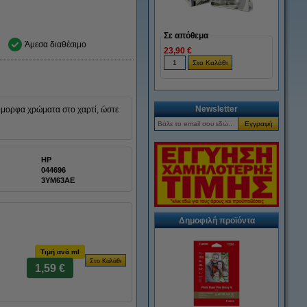
Σε απόθεμα
Άμεσα διαθέσιμο
23,90 €
Newsletter
 όμορφα χρώματα στο χαρτί, ώστε
HP
044696
3YM63AE
Δημοφιλή προϊόντα
Τιμή ανά ml
1,59 €