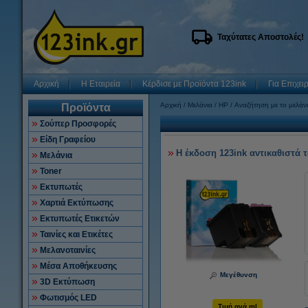
Ταχύτατες Αποστολές!
Αρχική
Η Εταιρεία
Κέρδισε με Προϊόντα 123ink
Για Επιχει
Αρχική
Μελάνια
HP
Αναζήτηση με το μελάνι
Προϊόντα
Σούπερ Προσφορές
Είδη Γραφείου
Η έκδοση 123ink αντικαθιστά 
Μελάνια
Toner
Εκτυπωτές
Χαρτιά Εκτύπωσης
Εκτυπωτές Ετικετών
Ταινίες και Ετικέτες
Μελανοταινίες
Μέσα Αποθήκευσης
Μεγέθυνση
3D Εκτύπωση
Φωτισμός LED
Τιμή ανά ml