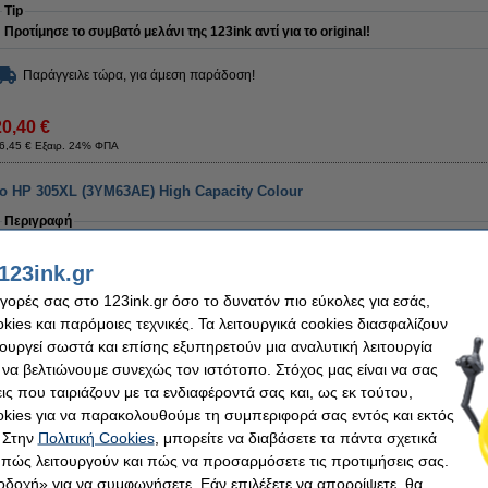
Tip
Προτίμησε το συμβατό μελάνι της 123ink αντί για το original!
Παράγγειλε τώρα, για άμεση παράδοση!
20,40 €
6,45 € Εξαιρ. 24% ΦΠΑ
το HP 305XL (3YM63AE) High Capacity Colour
Περιγραφή
Κέρδισε
60,9%
σε σύγκριση με το original!
123ink.gr
Το συμβατό μελάνι HP 305XL (3YM63AE) υψηλής χωρητικότητας Colour από την
ποιότητα και την αξιοπιστία του.
αγορές σας στο 123ink.gr όσο το δυνατόν πιο εύκολες για εσάς,
Είναι κατασκευασμένο από πιστοποιημένο κατασκευαστή ISO-9001 (άρα, σύμφων
ποιότητας).
ies και παρόμοιες τεχνικές. Τα λειτουργικά cookies διασφαλίζουν
τουργεί σωστά και επίσης εξυπηρετούν μια αναλυτική λειτουργία
Περιέχει
15
ml
μελάνι υψηλής ποιότητας (δηλαδή
10
ml
περισσότερο
από το γνήσ
 να βελτιώνουμε συνεχώς τον ιστότοπο. Στόχος μας είναι να σας
Φυσικά αυτό το προϊόν από την 123ink συνοδεύεται και με 100% εγγύηση!
ις που ταιριάζουν με τα ενδιαφέροντά σας και, ως εκ τούτου,
Χαρακτηριστικά
kies για να παρακολουθούμε τη συμπεριφορά σας εντός και εκτός
Χρώμα:
Colour
Μάρκα:
 Στην
Πολιτική Cookies
, μπορείτε να διαβάσετε τα πάντα σχετικά
Τύπος:
Inkjet
Κωδικός πρ.:
Χωρητικότητα:
15 ml
Κωδικός:
, πώς λειτουργούν και πώς να προσαρμόσετε τις προτιμήσεις σας.
οδοχή» για να συμφωνήσετε. Εάν επιλέξετε να απορρίψετε, θα