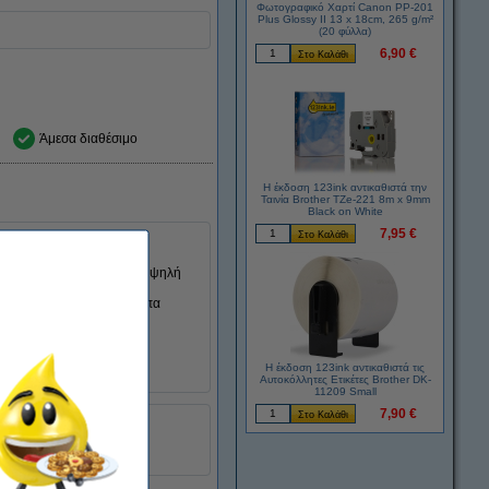
Φωτογραφικό Χαρτί Canon PP-201
Plus Glossy II 13 x 18cm, 265 g/m²
(20 φύλλα)
6,90 €
Άμεσα διαθέσιμο
Η έκδοση 123ink αντικαθιστά την
Ταινία Brother TZe-221 8m x 9mm
Black on White
7,95 €
123ink
ξεχωρίζει για την υψηλή
α με τα υψηλότερα πρότυπα
ιο).
Η έκδοση 123ink αντικαθιστά τις
Αυτοκόλλητες Ετικέτες Brother DK-
11209 Small
7,90 €
123ink
093163
3YM63AE