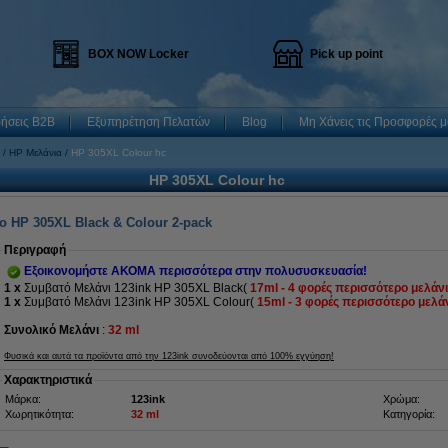
BOX NOW Locker
Pick up point
ρήσεις B2B
Εξυπηρέτηση Πελατών
Blog
Μη Χάνεις τις Προσφορές μ
HP Μελάνια
HP 305XL Colour hc
HP 305XL Colour hc
το HP 305XL Black & Colour 2-pack
Περιγραφή
Εξοικονομήστε ΑΚΟΜΑ περισσότερα στην πολυσυσκευασία!
1 x
Συμβατό Μελάνι 123ink HP 305XL Black(
17ml - 4 φορές περισσότερο μελάν
1 x
Συμβατό Μελάνι 123ink HP 305XL Colour(
15ml
- 3 φορές περισσότερο μελά
Συνολικό Μελάνι
:
32 ml
Φυσικά και αυτά τα προϊόντα από την 123ink συνοδεύονται από 100% εγγύηση!
Χαρακτηριστικά
Μάρκα:
123ink
Χρώμα:
Χωρητικότητα:
32 ml
Κατηγορία: