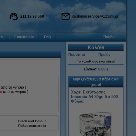
211 19 98 568
customerservice@123ink.gr
ας!
Επικοινωνία
FAQ
Είσοδος
Καλάθι
Ποσότητα
Προϊόν
Το καλάθι σου είναι άδειο!
Σύνολο:
0,00 €
Μην ξεχάσεις να πάρεις και
χαρτί!
ι
από το γνήσιο
)
νι
από το γνήσιο
)
Χαρτί Εκτύπωσης
Inacopia Α4 80gr, 5 x 500
Φύλλα
Black and Colour
Πολυσυσκευασία