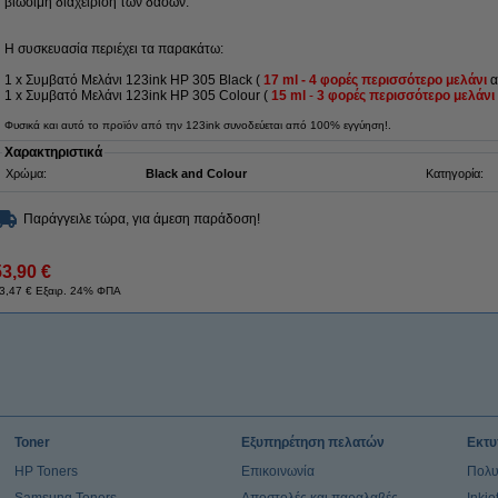
βιώσιμη διαχείριση των δασών.
Η συσκευασία περιέχει τα παρακάτω:
1 x Συμβατό Μελάνι 123ink HP 305 Black (
17 ml - 4 φορές περισσότερο μελάνι
α
1 x Συμβατό Μελάνι 123ink HP 305 Colour (
15 ml
-
3 φορές περισσότερο μελάνι
Φυσικά και αυτό το προϊόν από την 123ink συνοδεύεται από 100% εγγύηση!.
Χαρακτηριστικά
Χρώμα:
Black and Colour
Κατηγορία:
Παράγγειλε τώρα, για άμεση παράδοση!
53,90 €
3,47 € Εξαιρ. 24% ΦΠΑ
Toner
Εξυπηρέτηση πελατών
Εκτυ
HP Toners
Επικοινωνία
Πολυ