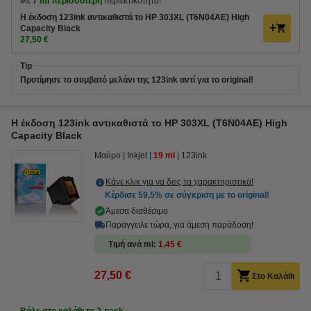
Με
7 ml περισσότερη
περιεκτικότητα!
Η έκδοση 123ink αντικαθιστά το HP 303XL (T6N04AE) High
Capacity Black
27,50 €
Tip
Προτίμησε το συμβατό μελάνι της 123ink αντί για το original!
Η έκδοση 123ink αντικαθιστά το HP 303XL (T6N04AE) High
Capacity Black
Μαύρο
Inkjet
19 ml
123ink
Κάνε κλικ για να δεις τα χαρακτηριστικά!
Κέρδισε
59,5%
σε σύγκριση με το original!
Άμεσα διαθέσιμο
Παράγγειλε τώρα, για άμεση παράδοση!
Τιμή ανά ml
1,45 €
27,50 €
Στο Καλάθι