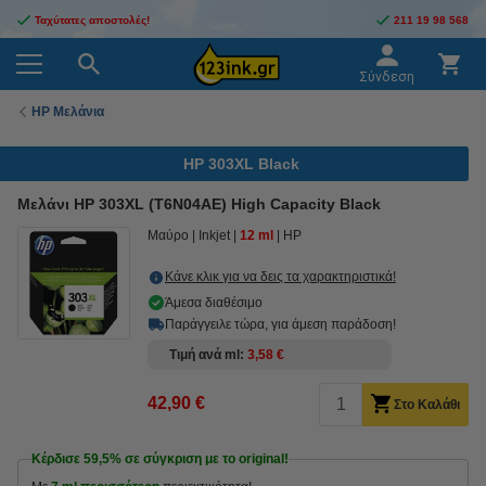
Ταχύτατες αποστολές!
211 19 98 568
Σύνδεση
HP Μελάνια
HP 303XL Black
Μελάνι HP 303XL (T6N04AE) High Capacity Black
Μαύρο
Inkjet
12 ml
HP
Κάνε κλικ για να δεις τα χαρακτηριστικά!
Άμεσα διαθέσιμο
Παράγγειλε τώρα, για άμεση παράδοση!
Τιμή ανά ml
3,58 €
42,90 €
Στο Καλάθι
Κέρδισε
59,5%
σε σύγκριση με το original!