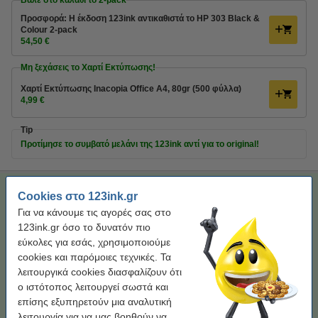
Βάλε στο καλάθι το 2-pack
Προσφορά: Η έκδοση 123ink αντικαθιστά το HP 303 Black &
Colour 2-pack
54,50 €
Μη ξεχάσεις το Χαρτί Εκτύπωσης!
Χαρτί Εκτύπωσης Inacopia Office Α4, 80gr (500 φύλλα)
4,99 €
Tip
Προτίμησε το συμβατό μελάνι της 123ink αντί για το original!
Προσφορά: Η έκδοση 123ink αντικαθιστά το HP 303XL High
Cookies στο 123ink.gr
Capacity Black & Colour 2-pack
Για να κάνουμε τις αγορές σας στο
Black and Colour
Διπλή Συσκευασία
3YN10AE
123ink.gr όσο το δυνατόν πιο
εύκολες για εσάς, χρησιμοποιούμε
Κάνε κλικ για να δεις τα χαρακτηριστικά!
cookies και παρόμοιες τεχνικές. Τα
Άμεσα διαθέσιμο
λειτουργικά cookies διασφαλίζουν ότι
Παράγγειλε τώρα, για άμεση παράδοση!
ο ιστότοπος λειτουργεί σωστά και
Τιμή ανά ml
1,51 €
επίσης εξυπηρετούν μια αναλυτική
λειτουργία για να μας βοηθούν να