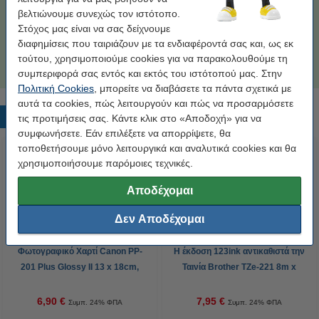
βελτιώνουμε συνεχώς τον ιστότοπο.
54,50 €
Στο Καλάθι
Στόχος μας είναι να σας δείχνουμε
διαφημίσεις που ταιριάζουν με τα ενδιαφέροντά σας και, ως εκ
Tip
τούτου, χρησιμοποιούμε cookies για να παρακολουθούμε τη
Προτίμησε τα συμβατά μελάνια της 123ink αντί για τα original!
συμπεριφορά σας εντός και εκτός του ιστότοπού μας. Στην
Πολιτική Cookies
, μπορείτε να διαβάσετε τα πάντα σχετικά με
αυτά τα cookies, πώς λειτουργούν και πώς να προσαρμόσετε
Δημοφιλή προϊόντα
τις προτιμήσεις σας. Κάντε κλικ στο «Αποδοχή» για να
συμφωνήσετε. Εάν επιλέξετε να απορρίψετε, θα
τοποθετήσουμε μόνο λειτουργικά και αναλυτικά cookies και θα
χρησιμοποιήσουμε παρόμοιες τεχνικές.
Αποδέχομαι
Δεν Αποδέχομαι
Φωτογραφικό Χαρτί Canon PP-
Η έκδοση 123ink αντικαθιστά την
201 Plus Glossy II 13 x 18cm,
Ταινία Brother TZe-221 8m x
265 g/m² (20 φύλλα)
9mm Black on White
6,90 €
7,95 €
Συμπ. 24% ΦΠΑ
Συμπ. 24% ΦΠΑ