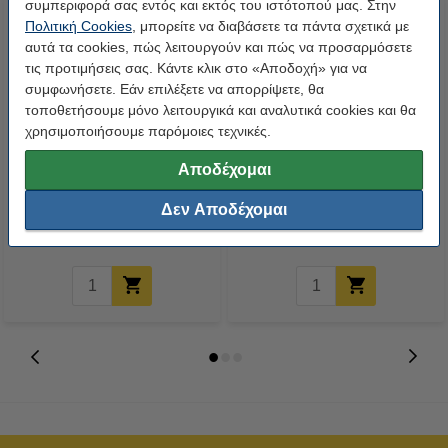
συμπεριφορά σας εντός και εκτός του ιστότοπού μας. Στην
Πολιτική Cookies
, μπορείτε να διαβάσετε τα πάντα σχετικά με
αυτά τα cookies, πώς λειτουργούν και πώς να προσαρμόσετε
τις προτιμήσεις σας. Κάντε κλικ στο «Αποδοχή» για να
συμφωνήσετε. Εάν επιλέξετε να απορρίψετε, θα
τοποθετήσουμε μόνο λειτουργικά και αναλυτικά cookies και θα
χρησιμοποιήσουμε παρόμοιες τεχνικές.
Συμβατή Μελανοταινία Epson
Η έκδοση 123ink αντικαθιστά την
Αποδέχομαι
ERC38B Black (123ink)
Ταινία Brother TZe-221 8m x
9mm Black on White
Δεν Αποδέχομαι
1,75 €
7,95 €
Συμπ. 24% ΦΠΑ
Συμπ. 24% ΦΠΑ