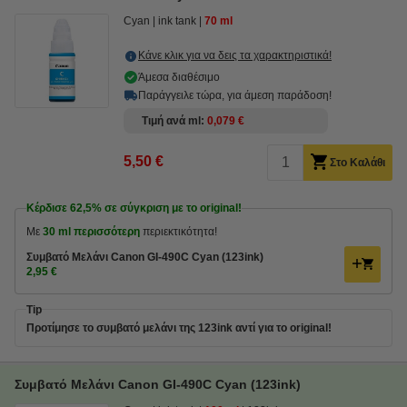
Cyan
ink tank
70 ml
Κάνε κλικ για να δεις τα χαρακτηριστικά!
Άμεσα διαθέσιμο
Παράγγειλε τώρα, για άμεση παράδοση!
Τιμή ανά ml
0,079 €
5,50 €
Στο Καλάθι
Κέρδισε
62,5%
σε σύγκριση με το original!
Με
30 ml περισσότερη
περιεκτικότητα!
Συμβατό Μελάνι Canon GI-490C Cyan (123ink)
2,95 €
Tip
Προτίμησε το συμβατό μελάνι της 123ink αντί για το original!
Συμβατό Μελάνι Canon GI-490C Cyan (123ink)