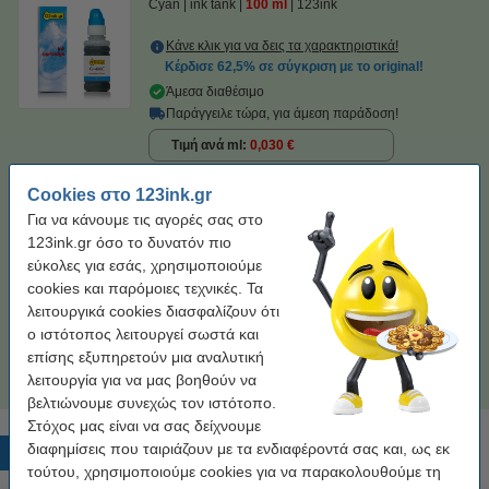
Cyan
ink tank
100 ml
123ink
Κάνε κλικ για να δεις τα χαρακτηριστικά!
Κέρδισε
62,5%
σε σύγκριση με το original!
Άμεσα διαθέσιμο
Παράγγειλε τώρα, για άμεση παράδοση!
Τιμή ανά ml
0,030 €
Cookies στο 123ink.gr
2,95 €
Στο Καλάθι
Για να κάνουμε τις αγορές σας στο
123ink.gr όσο το δυνατόν πιο
Μη ξεχάσεις το Χαρτί Εκτύπωσης!
εύκολες για εσάς, χρησιμοποιούμε
Χαρτί Εκτύπωσης Inacopia Office Α4, 80gr (500 φύλλα)
cookies και παρόμοιες τεχνικές. Τα
4,99 €
λειτουργικά cookies διασφαλίζουν ότι
ο ιστότοπος λειτουργεί σωστά και
Tip
επίσης εξυπηρετούν μια αναλυτική
Προτίμησε το συμβατό μελάνι της 123ink αντί για το original!
λειτουργία για να μας βοηθούν να
βελτιώνουμε συνεχώς τον ιστότοπο.
Στόχος μας είναι να σας δείχνουμε
διαφημίσεις που ταιριάζουν με τα ενδιαφέροντά σας και, ως εκ
Δημοφιλή προϊόντα
τούτου, χρησιμοποιούμε cookies για να παρακολουθούμε τη