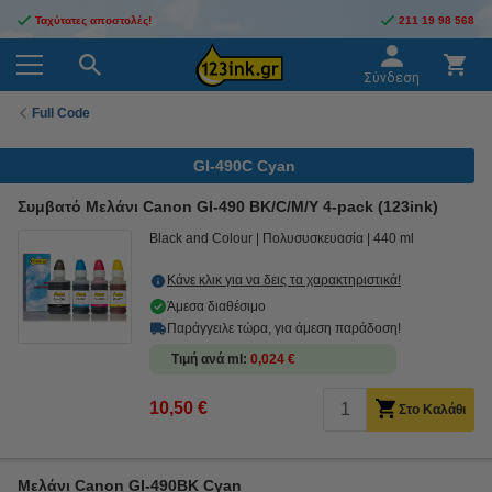
Ταχύτατες αποστολές!
211 19 98 568
Σύνδεση
Full Code
GI-490C Cyan
Συμβατό Μελάνι Canon GI-490 BK/C/M/Y 4-pack (123ink)
Black and Colour
Πολυσυσκευασία
440 ml
Κάνε κλικ για να δεις τα χαρακτηριστικά!
Άμεσα διαθέσιμο
Παράγγειλε τώρα, για άμεση παράδοση!
Τιμή ανά ml
0,024 €
10,50 €
Στο Καλάθι
Μελάνι Canon GI-490BK Cyan