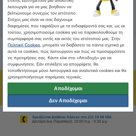
επίσης εξυπηρετούν μια αναλυτική
λειτουργία για να μας βοηθούν να
6,90 €
1,75 €
Συμπ. 24% ΦΠΑ
Συμπ. 24% ΦΠΑ
βελτιώνουμε συνεχώς τον ιστότοπο.
Στόχος μας είναι να σας δείχνουμε
διαφημίσεις που ταιριάζουν με τα ενδιαφέροντά σας και, ως εκ
τούτου, χρησιμοποιούμε cookies για να παρακολουθούμε τη
συμπεριφορά σας εντός και εκτός του ιστότοπού μας. Στην
Πολιτική Cookies
, μπορείτε να διαβάσετε τα πάντα σχετικά με
αυτά τα cookies, πώς λειτουργούν και πώς να προσαρμόσετε
τις προτιμήσεις σας. Κάντε κλικ στο «Αποδοχή» για να
συμφωνήσετε. Εάν επιλέξετε να απορρίψετε, θα
τοποθετήσουμε μόνο λειτουργικά και αναλυτικά cookies και θα
χρησιμοποιήσουμε παρόμοιες τεχνικές.
Πιστοποίηση ISO
Άμεση αποστολή!
Αποδέχομαι
211 19 98 568
Δεν Αποδέχομαι
Χρειάζεσαι βοήθεια; Κάλεσε στο 211 19 98 568
Δευτέρα έως Παρασκευή: 10:00 π.μ. - 5:30 μ.μ