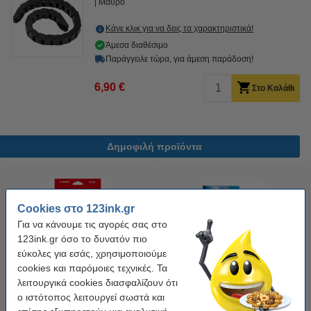
Μαύρο
Κάνε κλικ για να δεις τα χαρακτηριστικά!
Άμεσα διαθέσιμο
Παράγγειλε τώρα, για άμεση παράδοση!
6,90 €
Στο Καλάθι
Δημοφιλή προϊόντα
Cookies στο 123ink.gr
Για να κάνουμε τις αγορές σας στο
123ink.gr όσο το δυνατόν πιο
εύκολες για εσάς, χρησιμοποιούμε
cookies και παρόμοιες τεχνικές. Τα
Φωτογραφικό Χαρτί Canon PP-
Συμβατή Μελανοταινία Epson
λειτουργικά cookies διασφαλίζουν ότι
201 Plus Glossy II 13 x 18cm,
ERC38B Black (123ink)
ο ιστότοπος λειτουργεί σωστά και
265 g/m² (20 φύλλα)