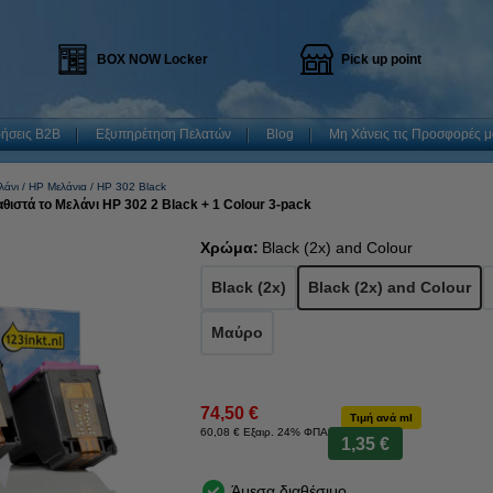
BOX NOW Locker
Pick up point
ρήσεις B2B
Εξυπηρέτηση Πελατών
Blog
Μη Χάνεις τις Προσφορές μ
λάνι
HP Μελάνια
HP 302 Black
θιστά το Μελάνι HP 302 2 Black + 1 Colour 3-pack
Χρώμα:
Black (2x) and Colour
Black (2x)
Black (2x) and Colour
Μαύρο
74,50 €
Τιμή ανά ml
60,08 € Εξαιρ. 24% ΦΠΑ
1,35 €
Άμεσα διαθέσιμο