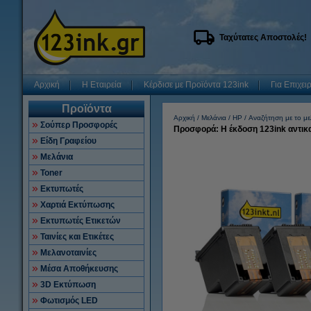
Ταχύτατες Αποστολές!
Αρχική
Η Εταιρεία
Κέρδισε με Προϊόντα 123ink
Για Επιχει
Προϊόντα
Αρχική
Μελάνια
HP
Αναζήτηση με το με
Σούπερ Προσφορές
Προσφορά: Η έκδοση 123ink αντικα
Είδη Γραφείου
Μελάνια
Toner
Εκτυπωτές
Χαρτιά Εκτύπωσης
Εκτυπωτές Ετικετών
Ταινίες και Ετικέτες
Μελανοταινίες
Μέσα Αποθήκευσης
3D Εκτύπωση
Φωτισμός LED