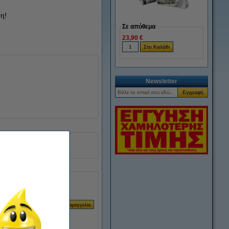
η!
Σε απόθεμα
23,90 €
Newsletter
160694
55 ml