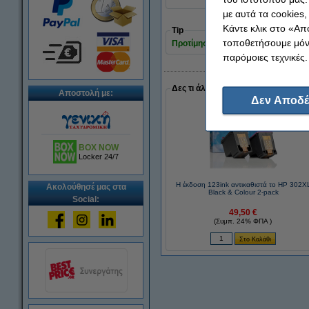
με αυτά τα cookies
Κάντε κλικ στο «Απ
Tip
τοποθετήσουμε μόνο
Προτίμησε τα συμβατά μελάνια της 12
παρόμοιες τεχνικές.
Δες τι άλλο επέλεξαν όσοι έκαναν 
Αποστολή με:
Δεν Αποδέ
BOX NOW
Locker 24/7
Η έκδοση 123ink αντικαθιστά το HP 302X
Ακολούθησέ μας στα
Black & Colour 2-pack
Social:
49,50 €
(Συμπ. 24% ΦΠΑ )