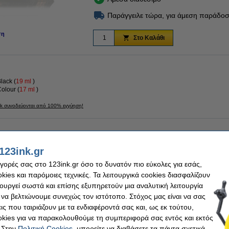
Παράγγειλε τώρα, για άμεση παράδοσ
ση
Στο Καλάθι
lack (
19
ml
)
olour (
17
ml
)
nk συνοδεύονται από 100% εγγύηση!
 (2x) and Colour
Κωδικός πρ.:
123ink.gr
ή συσκευασία
Χωρητικότητα:
αγορές σας στο 123ink.gr όσο το δυνατόν πιο εύκολες για εσάς,
ies και παρόμοιες τεχνικές. Τα λειτουργικά cookies διασφαλίζουν
τουργεί σωστά και επίσης εξυπηρετούν μια αναλυτική λειτουργία
 να βελτιώνουμε συνεχώς τον ιστότοπο. Στόχος μας είναι να σας
nacopia Office Α4, 80gr (500 φύλλα)
ις που ταιριάζουν με τα ενδιαφέροντά σας και, ως εκ τούτου,
kies για να παρακολουθούμε τη συμπεριφορά σας εντός και εκτός
 Στην
Πολιτική Cookies
, μπορείτε να διαβάσετε τα πάντα σχετικά