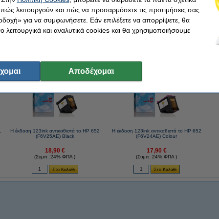
, πώς λειτουργούν και πώς να προσαρμόσετε τις προτιμήσεις σας.
οδοχή» για να συμφωνήσετε. Εάν επιλέξετε να απορρίψετε, θα
 λειτουργικά και αναλυτικά cookies και θα χρησιμοποιήσουμε
3ink αντί για τα original.
παρόμοια αγορά με εσένα!
χομαι
Αποδέχομαι
L
Η έκδοση 123ink αντικαθιστά το HP 652
Η έκδοση 123ink αντικαθιστά το HP 652
(F6V25AE) Black
(F6V24AE) Colour
18,90 €
17,90 €
(Συμπ. 24% ΦΠΑ )
(Συμπ. 24% ΦΠΑ )