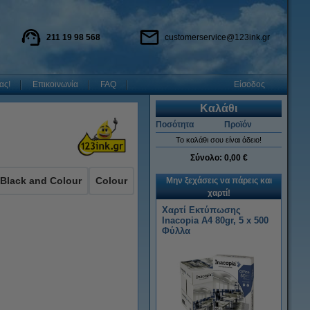
211 19 98 568
customerservice@123ink.gr
ας!
Επικοινωνία
FAQ
Είσοδος
Καλάθι
Ποσότητα
Προϊόν
Το καλάθι σου είναι άδειο!
Σύνολο:
0,00 €
Black and Colour
Colour
Μην ξεχάσεις να πάρεις και
χαρτί!
Χαρτί Εκτύπωσης
Inacopia Α4 80gr, 5 x 500
Φύλλα