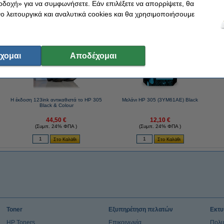
οδοχή» για να συμφωνήσετε. Εάν επιλέξετε να απορρίψετε, θα
 λειτουργικά και αναλυτικά cookies και θα χρησιμοποιήσουμε
παρόμοια αγορά με εσένα!
χομαι
Αποδέχομαι
Η έκδοση 123ink αντικαθιστά το HP 305
Μελάνι HP 305 (3YM61AE) Black
Black & Colour
44,50 €
12,10 €
(Συμπ. 24% ΦΠΑ )
(Συμπ. 24% ΦΠΑ )
Toner
Εξυπηρέτηση πελατών
Εκτυ
HP Toners
Επικοινωνία
Πολυ