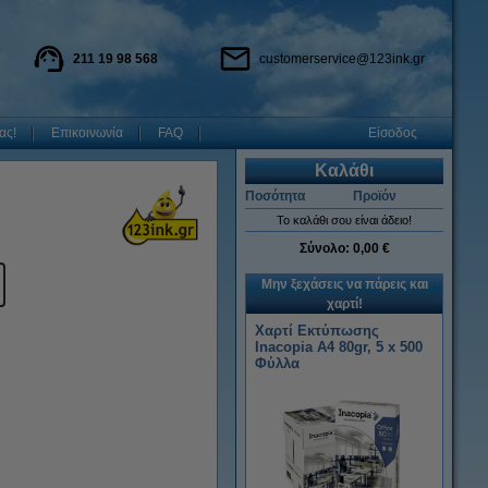
211 19 98 568
customerservice@123ink.gr
ας!
Επικοινωνία
FAQ
Είσοδος
Καλάθι
Ποσότητα
Προϊόν
Το καλάθι σου είναι άδειο!
Σύνολο:
0,00 €
Μην ξεχάσεις να πάρεις και
χαρτί!
Χαρτί Εκτύπωσης
Inacopia Α4 80gr, 5 x 500
Φύλλα