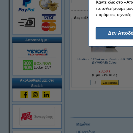
Κάντε κλικ στο «Απ
τοποθετήσουμε μόνο
παρόμοιες τεχνικές.
Δες τι άλλο επέλεξαν όσοι έκαναν 
Δεν Αποδέ
Αποστολή με:
Η έκδοση 123ink αντικαθιστά το HP 305
(3YM60AE) Colour
BOX NOW
Locker 24/7
23,50 €
(Συμπ. 24% ΦΠΑ )
Ακολούθησέ μας στα
Social:
Μελάνια
HP Μελάνια