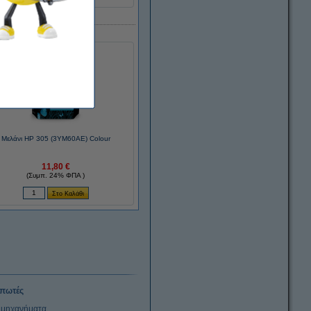
Μελάνι HP 305 (3YM60AE) Colour
11,80 €
(Συμπ. 24% ΦΠΑ )
πωτές
μηχανήματα