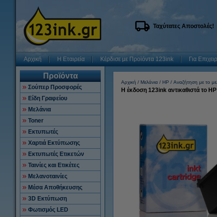
Ταχύτατες Αποστολές!
Αρχική
Η Εταιρεία
Κέρδισε με Προϊόντα 123ink
Για Επιχει
Προϊόντα
Αρχική
Μελάνια
HP
Αναζήτηση με το με
Σούπερ Προσφορές
Η έκδοση 123ink αντικαθιστά το H
Είδη Γραφείου
Μελάνια
Toner
Εκτυπωτές
Χαρτιά Εκτύπωσης
Εκτυπωτές Ετικετών
Ταινίες και Ετικέτες
Μελανοταινίες
Μέσα Αποθήκευσης
3D Εκτύπωση
Φωτισμός LED