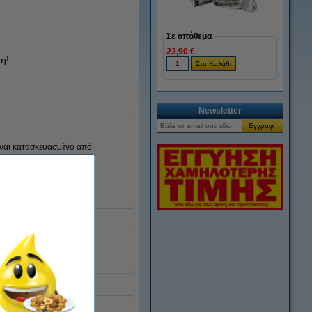
Σε απόθεμα
23,90 €
η!
Newsletter
είναι κατασκευασμένο από
123ink
093160
3YM61AE