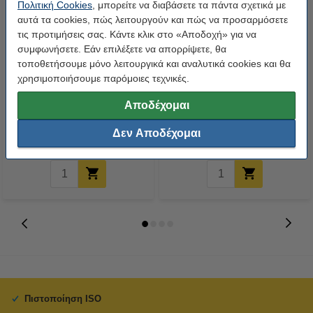
Πολιτική Cookies
, μπορείτε να διαβάσετε τα πάντα σχετικά με
αυτά τα cookies, πώς λειτουργούν και πώς να προσαρμόσετε
τις προτιμήσεις σας. Κάντε κλικ στο «Αποδοχή» για να
συμφωνήσετε. Εάν επιλέξετε να απορρίψετε, θα
τοποθετήσουμε μόνο λειτουργικά και αναλυτικά cookies και θα
χρησιμοποιήσουμε παρόμοιες τεχνικές.
Μελάνι Epson SJIC36P(K) Black
Μελάνι Epson SJIC36P(M)
Magenta
Αποδέχομαι
52,20 €
54,90 €
Δεν Αποδέχομαι
Συμπ. 24% ΦΠΑ
Συμπ. 24% ΦΠΑ
Πιστοποίηση ISO