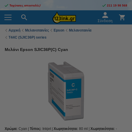
Ταχύτατες αποστολές!
211 19 98 568
Σύνδεση
Αρχική
Μελανοταινίες
Epson
Μελανοταινία
T44C (SJIC36P) series
Μελάνι Epson SJIC36P(C) Cyan
Χρώμα:
Cyan
Τύπος:
Inkjet
Χωρητικότητα:
80 ml
Χωρητικότητα:
-