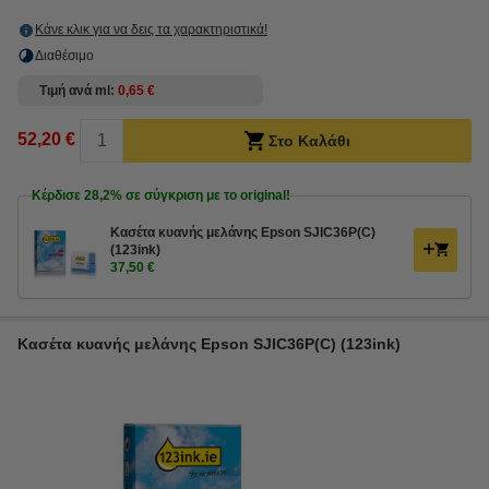
Κάνε κλικ για να δεις τα χαρακτηριστικά!
Διαθέσιμο
Τιμή ανά ml
0,65 €
52,20 €
Στο Καλάθι
Κέρδισε
28,2%
σε σύγκριση με το original!
Κασέτα κυανής μελάνης Epson SJIC36P(C)
(123ink)
37,50 €
Κασέτα κυανής μελάνης Epson SJIC36P(C) (123ink)