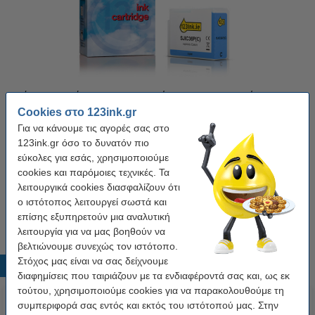
Χρώμα:
Cyan
Τύπος:
Inkjet
Χωρητικότητα:
80 ml
Χωρητικότητα:
-
Cookies στο 123ink.gr
Κάνε κλικ για να δεις τα χαρακτηριστικά!
Για να κάνουμε τις αγορές σας στο
Κέρδισε
28,2%
σε σύγκριση με το original!
123ink.gr όσο το δυνατόν πιο
Διαθέσιμο
εύκολες για εσάς, χρησιμοποιούμε
cookies και παρόμοιες τεχνικές. Τα
Τιμή ανά ml
0,47 €
λειτουργικά cookies διασφαλίζουν ότι
ο ιστότοπος λειτουργεί σωστά και
37,50 €
Στο Καλάθι
επίσης εξυπηρετούν μια αναλυτική
λειτουργία για να μας βοηθούν να
βελτιώνουμε συνεχώς τον ιστότοπο.
Στόχος μας είναι να σας δείχνουμε
Δημοφιλή προϊόντα
διαφημίσεις που ταιριάζουν με τα ενδιαφέροντά σας και, ως εκ
τούτου, χρησιμοποιούμε cookies για να παρακολουθούμε τη
συμπεριφορά σας εντός και εκτός του ιστότοπού μας. Στην