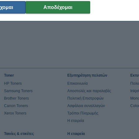
χομαι
Αποδέχομαι
Toner
Εξυπηρέτηση πελατών
Εκτυ
HP Toners
Επικοινωνία
Πολυ
Samsung Toners
Αποστολές και παραλαβές
Inkj
Brother Toners
Πολιτική Επιστροφών
Mono
Canon Toners
Ασφάλεια συναλλαγών
Colo
Xerox Toners
Τρόποι Πληρωμής
Η εταιρεία
Ταινίες & ετικέτες
Η εταιρεία