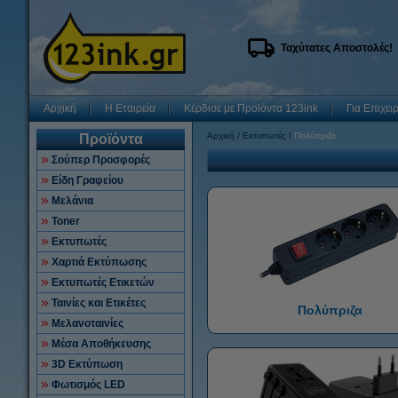
Ταχύτατες Αποστολές!
Αρχική
Η Εταιρεία
Κέρδισε με Προϊόντα 123ink
Για Επιχει
Αρχική
Εκτυπωτές
Πολύπριζα
Προϊόντα
Σούπερ Προσφορές
Είδη Γραφείου
Μελάνια
Toner
Εκτυπωτές
Χαρτιά Εκτύπωσης
Εκτυπωτές Ετικετών
Ταινίες και Ετικέτες
Πολύπριζα
Μελανοταινίες
Μέσα Αποθήκευσης
3D Εκτύπωση
Φωτισμός LED