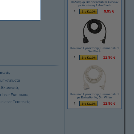
Πολύπριζο Brennenstuhl 6 Θέσεων
με Διακόπτη 1,4m Black
9,95 €
Καλώδιο Προέκτασης Brennenstuhl
5m Black
12,90 €
πωτές
μηχανήματα
et Εκτυπωτές
Καλώδιο Προέκτασης Brennenstuhl
 laser Εκτυπωτές
με Επίπεδο Φις 5m White
ur laser Εκτυπωτές
12,90 €