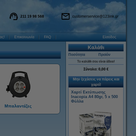
211 19 98 568
customerservice@123ink.gr
ας!
Επικοινωνία
FAQ
Είσοδος
Καλάθι
Ποσότητα
Προϊόν
Το καλάθι σου είναι άδειο!
Σύνολο:
0,00 €
Μην ξεχάσεις να πάρεις και
χαρτί!
Χαρτί Εκτύπωσης
Inacopia Α4 80gr, 5 x 500
Φύλλα
Μπαλαντέζες