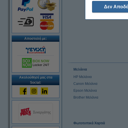
Δεν Αποδέ
Αποστολή με:
BOX NOW
Locker 24/7
Μελάνια
HP Μελάνια
Ακολούθησέ μας στα
Social:
Canon Μελάνια
Epson Μελάνια
Brother Μελάνια
Φωτοτυπικά Χαρτιά