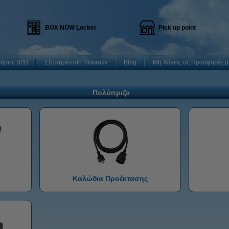
BOX NOW Locker
Pick up point
ρήσεις B2B
Εξυπηρέτηση Πελατών
Blog
Μη Χάνεις τις Προσφορές μ
Πολύπριζα
Καλώδια Προέκτασης