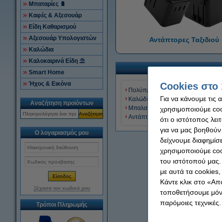
Μπαταρίες 🔋
Καφές & Αξεσουάρ
Είδη Καθαρισμού
Αξεσουάρ Υπολογιστών
Αντάπτορες Ταξιδιού
Καλώδια
Καλοκαιρινά Είδη ⛱
Smart Home
Ήχος & Εικόνα
Cookies στο 
Πολύπριζα
Για να κάνουμε τις 
Καλώδια Προέκτασης
Αναζήτηση προϊόντων
Μπαλαντέζες
χρησιμοποιούμε cook
Αναζήτηση
Αντάπτορες Ταξιδιού
ότι ο ιστότοπος λει
για να μας βοηθούν
Ο λογαριασμός μου
δείχνουμε διαφημίσε
χρησιμοποιούμε coo
του ιστότοπού μας.
με αυτά τα cookies
Κάντε κλικ στο «Απ
Ξέχασα τον κωδικό μου
τοποθετήσουμε μόνο
παρόμοιες τεχνικές.
Τρόποι Πληρωμής