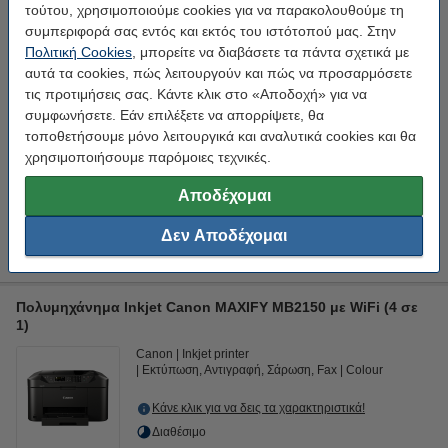
τούτου, χρησιμοποιούμε cookies για να παρακολουθούμε τη
Καλώδιο Εκτυπωτή USB 123ink Black 2m
4,95 €
συμπεριφορά σας εντός και εκτός του ιστότοπού μας. Στην
Πολιτική Cookies
, μπορείτε να διαβάσετε τα πάντα σχετικά με
Μη ξεχάσεις το Χαρτί Εκτύπωσης!
αυτά τα cookies, πώς λειτουργούν και πώς να προσαρμόσετε
τις προτιμήσεις σας. Κάντε κλικ στο «Αποδοχή» για να
Χαρτί Εκτύπωσης Inacopia Office Α4, 80gr, 5 x 500 Φύλλα
συμφωνήσετε. Εάν επιλέξετε να απορρίψετε, θα
23,90 €
τοποθετήσουμε μόνο λειτουργικά και αναλυτικά cookies και θα
χρησιμοποιήσουμε παρόμοιες τεχνικές.
Επιπλέον
Πληροφορίες
Αποδέχομαι
Μελάνια
Χαρτί Εκτύπωσης
Δεν Αποδέχομαι
Φωτογραφικό Χαρτί
Καλώδιο USB
Πολυμηχάνημα Inkjet Canon MAXIFY MB2150 με WiFi (4 σε
1)
Canon
Inkjet printer
Εκτύπωση, Αντιγραφή, Σάρωση, Fax
Colour
Κάνε κλικ για να δεις τα χαρακτηριστικά!
Διαθέσιμο