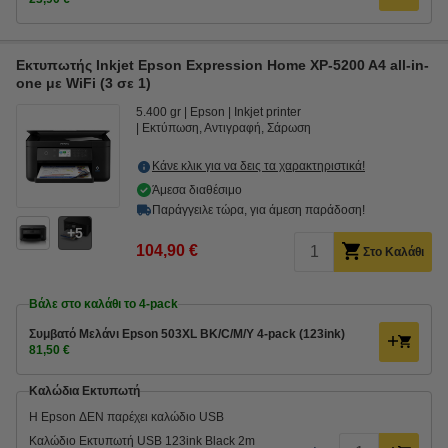
Εκτυπωτής Inkjet Epson Expression Home XP-5200 A4 all-in-
one με WiFi (3 σε 1)
5.400 gr
Epson
Inkjet printer
Εκτύπωση, Αντιγραφή, Σάρωση
Κάνε κλικ για να δεις τα χαρακτηριστικά!
Άμεσα διαθέσιμο
Παράγγειλε τώρα, για άμεση παράδοση!
5
104,90 €
Στο Καλάθι
Βάλε στο καλάθι το 4-pack
Συμβατό Μελάνι Epson 503XL BK/C/M/Y 4-pack (123ink)
81,50 €
Καλώδια Εκτυπωτή
Η Epson ΔΕΝ παρέχει καλώδιο USB
Καλώδιο Εκτυπωτή USB 123ink Black 2m