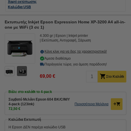
Χαρτί εκτύπωσης
Καλώδια USB
Εκτυπωτής Inkjet Epson Expression Home XP-3200 A4 all-in-
one με WiFi (3 σε 1)
4.300 gr
Epson
Inkjet printer
Εκτύπωση, Αντιγραφή, Σάρωση
Κάνε κλικ για να δεις τα χαρακτηριστικά!
Άμεσα διαθέσιμο
Παράγγειλε τώρα, για άμεση παράδοση!
1
69,00 €
Στο Καλάθι
Βάλε στο καλάθι το 4-pack
Συμβατό Μελάνι Epson 604 BK/C/M/Y
4-pack (123ink)
Περισσότερα Μελάνια
72,50 €
Καλώδια Εκτυπωτή
Η Epson ΔΕΝ παρέχει καλώδιο USB