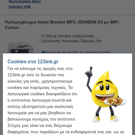
Φωτογραφικό Χαρτί
Καλώδιο USB
Πολυμηχάνημα Ιnkjet Brother MFC-J5340DW A3 με WiFi
Colour
17.000 gr
Brother
Inkjet printer
Εκτύπωση, Αντιγραφή, Σάρωση, Fax
Κάνε κλικ για να δεις τα χαρακτηριστικά!
Διαθέσιμο
Cookies στο 123ink.gr
Για να κάνουμε τις αγορές σας στο
239,00 €
5
Στο Καλάθι
123ink.gr όσο το δυνατόν πιο
εύκολες για εσάς, χρησιμοποιούμε
cookies και παρόμοιες τεχνικές. Τα
λειτουργικά cookies διασφαλίζουν ότι
Βάλε στο καλάθι το 4-pack
ο ιστότοπος λειτουργεί σωστά και
Προσφορά: Η έκδοση 123ink αντικαθιστά τo Μελάνι Brother
επίσης εξυπηρετούν μια αναλυτική
LC-422 Black + 3 Colours 4-pack
77,50 €
λειτουργία για να μας βοηθούν να
βελτιώνουμε συνεχώς τον ιστότοπο.
Καλώδια Εκτυπωτή
Στόχος μας είναι να σας δείχνουμε
Η Brother ΔΕΝ περιλαμβάνει καλώδιο USB.
διαφημίσεις που ταιριάζουν με τα ενδιαφέροντά σας και, ως εκ