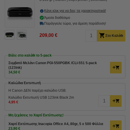
Κάνε κλικ για να δεις τα χαρακτηριστικά!
Άμεσα διαθέσιμο
Παράγγειλε τώρα, για άμεση παράδοση!
209,00 €
Στο Καλάθι
Βάλε στο καλάθι το 5-pack
Συμβατό Μελάνι Canon PGI-550PGBK /CLI-551 5-pack
(123ink)
34,50 €
Καλώδια Εκτυπωτή
Η Canon ΔΕΝ παρέχει καλώδιο USB.
Καλώδιο Εκτυπωτή USB 123ink Black 2m
4,95 €
Μη ξεχάσεις το Χαρτί Εκτύπωσης!
Χαρτί Εκτύπωσης Inacopia Office Α4, 80gr, 5 x 500 Φύλλα
23,90 €