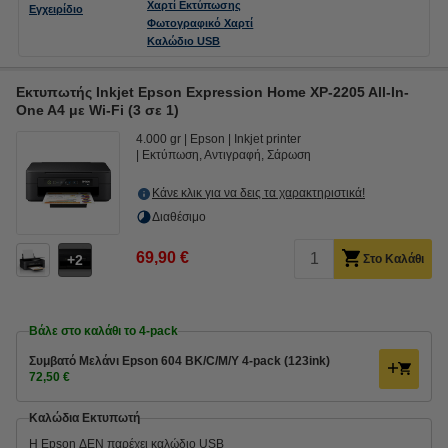
Χαρτί Εκτύπωσης
Εγχειρίδιο
Φωτογραφικό Χαρτί
Καλώδιο USB
Εκτυπωτής Inkjet Epson Expression Home XP-2205 All-In-
One A4 με Wi-Fi (3 σε 1)
4.000 gr
Epson
Inkjet printer
Εκτύπωση, Αντιγραφή, Σάρωση
Κάνε κλικ για να δεις τα χαρακτηριστικά!
Διαθέσιμο
69,90 €
2
Στο Καλάθι
Βάλε στο καλάθι το 4-pack
Συμβατό Μελάνι Epson 604 BK/C/M/Y 4-pack (123ink)
72,50 €
Καλώδια Εκτυπωτή
Η Epson ΔΕΝ παρέχει καλώδιο USB