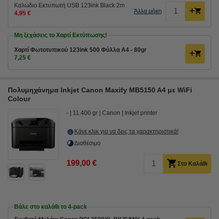
Καλώδιο Εκτυπωτή USB 123ink Black 2m
Άλλα μήκη
4,95 €
Μη ξεχάσεις το Χαρτί Εκτύπωσης!
Χαρτί Φωτοτυπικού 123ink 500 Φύλλα A4 - 80gr
7,25 €
Πολυμηχάνημα Inkjet Canon Maxify MB5150 A4 με WiFi
Colour
-
11.400 gr
Canon
Inkjet printer
Κάνε κλικ για να δεις τα χαρακτηριστικά!
Διαθέσιμο
199,00 €
Στο Καλάθι
Βάλε στο καλάθι το 4-pack