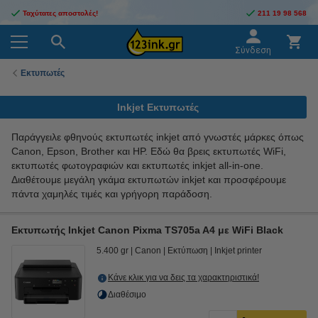
Ταχύτατες αποστολές!
211 19 98 568
Σύνδεση
Εκτυπωτές
Inkjet Εκτυπωτές
Παράγγειλε φθηνούς εκτυπωτές inkjet από γνωστές μάρκες όπως
Canon, Epson, Brother και HP. Εδώ θα βρεις εκτυπωτές WiFi,
εκτυπωτές φωτογραφιών και εκτυπωτές inkjet all-in-one.
Διαθέτουμε μεγάλη γκάμα εκτυπωτών inkjet και προσφέρουμε
πάντα χαμηλές τιμές και γρήγορη παράδοση.
Εκτυπωτής Inkjet Canon Pixma TS705a A4 με WiFi Black
5.400 gr
Canon
Εκτύπωση
Inkjet printer
Κάνε κλικ για να δεις τα χαρακτηριστικά!
Διαθέσιμο