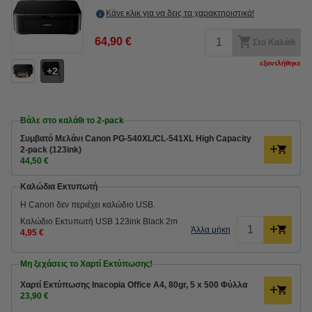
Κάνε κλικ για να δεις τα χαρακτηριστικά!
64,90 €
Στο Καλάθι
εξαντλήθηκε
2
Βάλε στο καλάθι το 2-pack
Συμβατό Μελάνι Canon PG-540XL/CL-541XL High Capacity
2-pack (123ink)
44,50 €
Καλώδια Εκτυπωτή
H Canon δεν περιέχει καλώδιο USB.
Καλώδιο Εκτυπωτή USB 123ink Black 2m
Άλλα μήκη
4,95 €
Μη ξεχάσεις το Χαρτί Εκτύπωσης!
Χαρτί Εκτύπωσης Inacopia Office Α4, 80gr, 5 x 500 Φύλλα
23,90 €