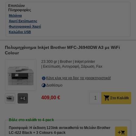
Επιπλέον
Πληροφορίες
Μελάνια
Χαρτί Εκτύπωσης
Φωτογραφικό Χαρτί
Καλώδιο USB
Πολυμηχάνημα Inkjet Brother MFC-J6940DW A3 με WiFi
Colour
23.300 gr
Brother
Inkjet printer
Εκτύπωση, Αντιγραφή, Σάρωση, Fax
Κάνε κλικ για να δεις τα χαρακτηριστικά!
Διαθέσιμο
409,00 €
4
Στο Καλάθι
Βάλε στο καλάθι το 4-pack
Προσφορά: Η έκδοση 123ink αντικαθιστά τo Μελάνι Brother
LC-422 Black + 3 Colours 4-pack