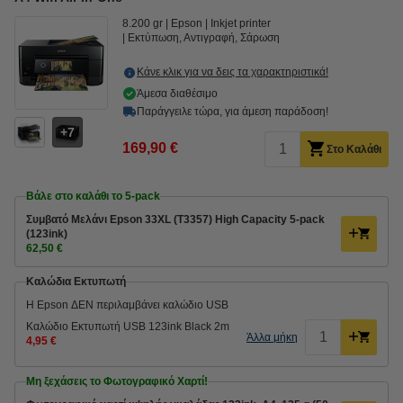
8.200 gr
Epson
Inkjet printer
Εκτύπωση, Αντιγραφή, Σάρωση
Κάνε κλικ για να δεις τα χαρακτηριστικά!
Άμεσα διαθέσιμο
Παράγγειλε τώρα, για άμεση παράδοση!
7
169,90 €
Στο Καλάθι
Βάλε στο καλάθι το 5-pack
Συμβατό Μελάνι Epson 33XL (T3357) High Capacity 5-pack
(123ink)
62,50 €
Καλώδια Εκτυπωτή
Η Epson ΔΕΝ περιλαμβάνει καλώδιο USB
Καλώδιο Εκτυπωτή USB 123ink Black 2m
Άλλα μήκη
4,95 €
Μη ξεχάσεις το Φωτογραφικό Χαρτί!