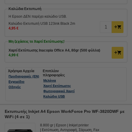
Καλώδια Εκτυπωτή
Η Epson ΔΕΝ παρέχει καλώδιο USB.
Καλώδιο Εκτυπωτή USB 123ink Black 2m
4,95 €
Μη ξεχάσεις το Χαρτί Εκτύπωσης!
Χαρτί Εκτύπωσης Inacopia Office Α4, 80gr (500 φύλλα)
4,99 €
Χρήσιμα Αρχεία
Επιπλέον
πληροφορίες
Προδιαγραφές (EN)
Μελάνια
Εγχειρίδιο
Χαρτί Εκτύπωσης
Οδηγός
Φωτογραφικό Χαρτί
Καλώδιο USB
Εκτυπωτής Inkjet A4 Epson WorkForce Pro WF-3820DWF με
WiFi (4 σε 1)
8.800 gr
Epson
Inkjet printer
Εκτύπωση, Αντιγραφή, Σάρωση, Fax