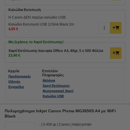
Καλώδια Εκτυπωτή
Η Canon ΔΕΝ παρέχει καλώδιο USB.
Καλώδιο Εκτυπωτή USB 123ink Black 2m
4,95 €
Μη ξεχάσεις το Χαρτί Εκτύπωσης!
Χαρτί Εκτύπωσης Inacopia Office Α4, 80gr, 5 x 500 Φύλλα
23,90 €
Αρχεία
Επιπλέον
Πληροφορίες
Προδιαγραφές
Μελάνια
Οδηγός
Χαρτί Εκτύπωσης
Εγχειρίδιο
Φωτογραφικό Χαρτί
Καλώδιο USB
Πολυμηχάνημα Inkjet Canon Pixma MG3650S A4 με WiFi
Black
-
5.400 gr
Canon
Inkjet printer