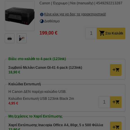
Canon
Έγχρωμο
Ναι (manually)
4549292213287
Κάνε κλικ για να δεις τα χαρακτηριστικά!
Διαθέσιμο
199,00 €
Στο Καλάθι
Βάλε στο καλάθι το 4-pack (123ink)
Συμβατό Μελάνι Canon GI-41 4-pack (123ink)
18,90 €
Καλώδια Εκτυπωτή
Η Canon ΔΕΝ παρέχει καλώδιο USB.
Καλώδιο Εκτυπωτή USB 123ink Black 2m
4,95 €
Μη ξεχάσεις το Χαρτί Εκτύπωσης
Χαρτί Εκτύπωσης Inacopia Office Α4, 80gr, 5 x 500 Φύλλα
23,90 €