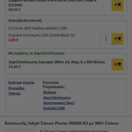
Συμβατό Μελάνι Canon PGI-2500XL BK/C/M/Y 4-pack
(123ink)
59,50 €
Καλώδια Εκτυπωτή
Η Canon ΔΕΝ παρέχει καλώδιο USB.
Καλώδιο Εκτυπωτή USB 123ink Black 2m
4,95 €
Μη ξεχάσεις το Χαρτί Εκτύπωσης!
Χαρτί Εκτύπωσης Inacopia Office Α4, 80gr, 5 x 500 Φύλλα
23,90 €
Χρήσιμα Αρχεία
Επιπλέον
Πληροφορίες
Εγχειρίδιο
Μελάνια
Οδηγός
Χαρτί Εκτύπωσης
Φωτογραφικό Χαρτί
Καλώδιο USB
Εκτυπωτής Inkjet Canon Pixma iX6850 A3 με WiFi Colour
8.100 gr
Canon
Inkjet printer
Εκτύπωση