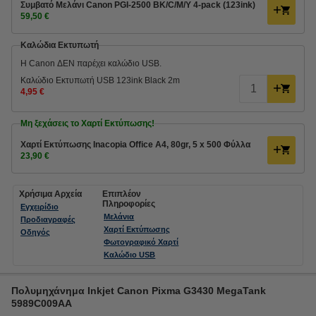
Συμβατό Μελάνι Canon PGI-2500 BK/C/M/Y 4-pack (123ink)
59,50 €
Καλώδια Εκτυπωτή
Η Canon ΔΕΝ παρέχει καλώδιο USB.
Καλώδιο Εκτυπωτή USB 123ink Black 2m
4,95 €
Μη ξεχάσεις το Χαρτί Εκτύπωσης!
Χαρτί Εκτύπωσης Inacopia Office Α4, 80gr, 5 x 500 Φύλλα
23,90 €
Χρήσιμα Αρχεία
Επιπλέον
Πληροφορίες
Εγχειρίδιο
Μελάνια
Προδιαγραφές
Χαρτί Εκτύπωσης
Οδηγός
Φωτογραφικό Χαρτί
Καλώδιο USB
Πολυμηχάνημα Inkjet Canon Pixma G3430 MegaTank
5989C009AA