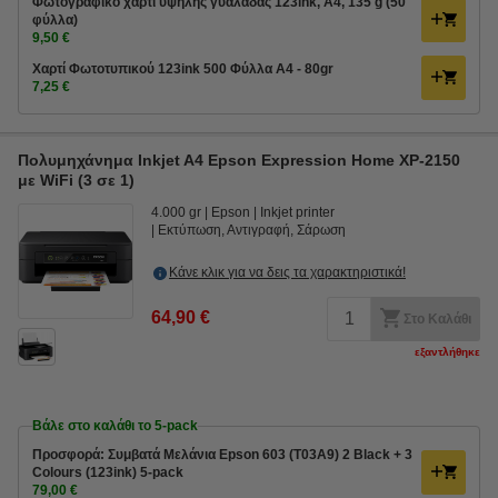
Φωτογραφικό χαρτί υψηλής γυαλάδας 123ink, A4, 135 g (50
φύλλα)
9,50 €
Χαρτί Φωτοτυπικού 123ink 500 Φύλλα A4 - 80gr
7,25 €
Πολυμηχάνημα Inkjet A4 Epson Expression Home XP-2150
με WiFi (3 σε 1)
4.000 gr
Epson
Inkjet printer
Εκτύπωση, Αντιγραφή, Σάρωση
Κάνε κλικ για να δεις τα χαρακτηριστικά!
64,90 €
Στο Καλάθι
εξαντλήθηκε
Βάλε στο καλάθι το 5-pack
Προσφορά: Συμβατά Μελάνια Epson 603 (T03A9) 2 Black + 3
Colours (123ink) 5-pack
79,00 €