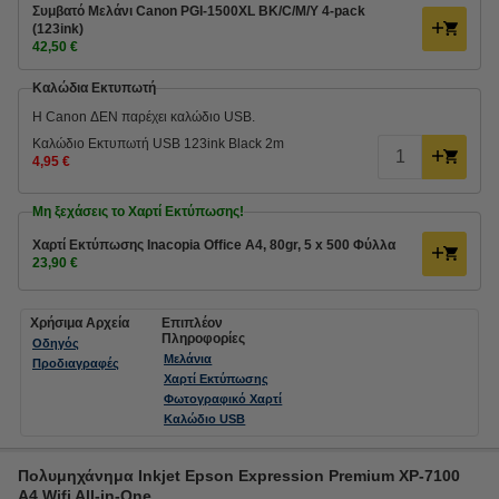
Συμβατό Μελάνι Canon PGI-1500XL BK/C/M/Y 4-pack
(123ink)
42,50 €
Καλώδια Εκτυπωτή
Η Canon ΔΕΝ παρέχει καλώδιο USB.
Καλώδιο Εκτυπωτή USB 123ink Black 2m
4,95 €
Μη ξεχάσεις το Χαρτί Εκτύπωσης!
Χαρτί Εκτύπωσης Inacopia Office Α4, 80gr, 5 x 500 Φύλλα
23,90 €
Χρήσιμα Αρχεία
Επιπλέον
Πληροφορίες
Οδηγός
Μελάνια
Προδιαγραφές
Χαρτί Εκτύπωσης
Φωτογραφικό Χαρτί
Καλώδιο USB
Πολυμηχάνημα Inkjet Epson Expression Premium XP-7100
A4 Wifi All-in-One