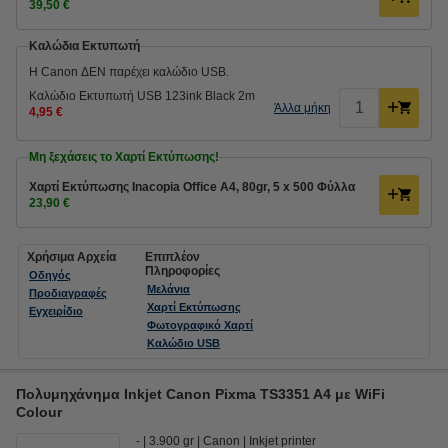
39,50 €
Καλώδια Εκτυπωτή
Η Canon ΔΕΝ παρέχει καλώδιο USB.
Καλώδιο Εκτυπωτή USB 123ink Black 2m
Άλλα μήκη
4,95 €
Μη ξεχάσεις το Χαρτί Εκτύπωσης!
Χαρτί Εκτύπωσης Inacopia Office Α4, 80gr, 5 x 500 Φύλλα
23,90 €
Χρήσιμα Αρχεία
Επιπλέον
Πληροφορίες
Οδηγός
Μελάνια
Προδιαγραφές
Χαρτί Εκτύπωσης
Εγχειρίδιο
Φωτογραφικό Χαρτί
Καλώδιο USB
Πολυμηχάνημα Inkjet Canon Pixma TS3351 A4 με WiFi
Colour
-
3.900 gr
Canon
Inkjet printer