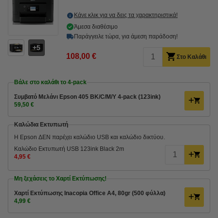
Κάνε κλικ για να δεις τα χαρακτηριστικά!
Άμεσα διαθέσιμο
Παράγγειλε τώρα, για άμεση παράδοση!
5
108,00 €
Στο Καλάθι
Βάλε στο καλάθι το 4-pack
Συμβατό Μελάνι Epson 405 BK/C/M/Y 4-pack (123ink)
59,50 €
Καλώδια Εκτυπωτή
Η Epson ΔΕΝ παρέχει καλώδιο USB και καλώδιο δικτύου.
Καλώδιο Εκτυπωτή USB 123ink Black 2m
4,95 €
Μη ξεχάσεις το Χαρτί Εκτύπωσης!
Χαρτί Εκτύπωσης Inacopia Office Α4, 80gr (500 φύλλα)
4,99 €