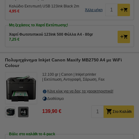
Καλώδιο Εκτυπωτή USB 123ink Black 2m
Άλλα μήκη
4,95 €
Μη ξεχάσεις το Χαρτί Εκτύπωσης!
Χαρτί Φωτοτυπικού 123ink 500 Φύλλα A4 - 80gr
7,25 €
Πολυμηχάνημα Inkjet Canon Maxify MB2750 A4 με WiFi
Colour
12.100 gr
Canon
Inkjet printer
Εκτύπωση, Αντιγραφή, Σάρωση, Fax
Κάνε κλικ για να δεις τα χαρακτηριστικά!
Διαθέσιμο
139,90 €
4
Στο Καλάθι
Βάλε στο καλάθι το 4-pack