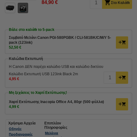
84,90 €
Στο Καλάθι
7
Βάλε στο καλάθι το 5-pack
Συμβατό Μελάνι Canon PGI-580PGBK / CLI-581BK/C/M/Y 5-
pack (123ink)
52,50 €
Καλώδια Εκτυπωτή
Η Canon ΔΕΝ παρέχει καλώδιο USB και καλώδιο δικτύου
Καλώδιο Εκτυπωτή USB 123ink Black 2m
4,95 €
Μη ξεχάσεις το Χαρτί Εκτύπωσης!
Χαρτί Εκτύπωσης Inacopia Office Α4, 80gr (500 φύλλα)
4,99 €
Χρήσιμα Αρχεία
Επιπλέον
Πληροφορίες
Οδηγός
Μελάνια
Προδιαγραφές