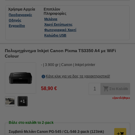
Χρήσιμα Αρχεία
Επιπλέον
Πληροφορίες
Προδιαγραφές
Μελάνια
Οδηγός
Χαρτί Εκτύπωσης
Εγχειρίδιο
Φωτογραφικό Χαρτί
Καλώδιο USB
Πολυμηχάνημα Inkjet Canon Pixma TS3350 A4 με WiFi
Colour
-
3.900 gr
Canon
Inkjet printer
Κάνε κλικ για να δεις τα χαρακτηριστικά!
58,90 €
Στο Καλάθι
εξαντλήθηκε
1
Βάλε στο καλάθι το 2-pack
Συμβατό Μελάνι Canon PG-545 / CL-546 2-pack (123ink)