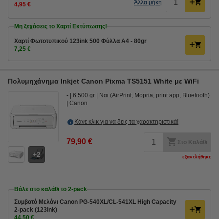
Άλλα μήκη
4,95 €
Μη ξεχάσεις το Χαρτί Εκτύπωσης!
Χαρτί Φωτοτυπικού 123ink 500 Φύλλα A4 - 80gr
7,25 €
Πολυμηχάνημα Inkjet Canon Pixma TS5151 White με WiFi
-
6.500 gr
Ναι (AirPrint, Mopria, print app, Bluetooth)
Canon
Κάνε κλικ για να δεις τα χαρακτηριστικά!
79,90 €
Στο Καλάθι
2
εξαντλήθηκε
Βάλε στο καλάθι το 2-pack
Συμβατό Μελάνι Canon PG-540XL/CL-541XL High Capacity
2-pack (123ink)
44,50 €