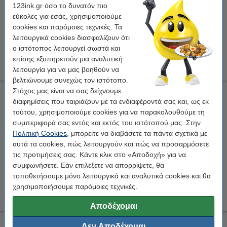
123ink.gr όσο το δυνατόν πιο
Κάνε κλικ για να δεις τα χαρακτηριστικά!
εύκολες για εσάς, χρησιμοποιούμε
24,95 €
cookies και παρόμοιες τεχνικές. Τα
Στο Καλάθι
λειτουργικά cookies διασφαλίζουν ότι
εξαντλήθηκε
ο ιστότοπος λειτουργεί σωστά και
επίσης εξυπηρετούν μια αναλυτική
λειτουργία για να μας βοηθούν να
βελτιώνουμε συνεχώς τον ιστότοπο.
Στόχος μας είναι να σας δείχνουμε
Intex Double Quick II Τρόμπα Χειρός 2L για Φουσκωτά
διαφημίσεις που ταιριάζουν με τα ενδιαφέροντά σας και, ως εκ
Διπλής Ενέργειας
τούτου, χρησιμοποιούμε cookies για να παρακολουθούμε τη
Diversen
Μαύρο
K180107458
συμπεριφορά σας εντός και εκτός του ιστότοπού μας. Στην
Πολιτική Cookies
, μπορείτε να διαβάσετε τα πάντα σχετικά με
Κάνε κλικ για να δεις τα χαρακτηριστικά!
αυτά τα cookies, πώς λειτουργούν και πώς να προσαρμόσετε
Διαθέσιμο
τις προτιμήσεις σας. Κάντε κλικ στο «Αποδοχή» για να
συμφωνήσετε. Εάν επιλέξετε να απορρίψετε, θα
6,50 €
Στο Καλάθι
τοποθετήσουμε μόνο λειτουργικά και αναλυτικά cookies και θα
2
χρησιμοποιήσουμε παρόμοιες τεχνικές.
Αποδέχομαι
Ηλεκτρική σκούπα πισίνας Bestway AquaTech 0,9 λίτρα
Δεν Αποδέχομαι