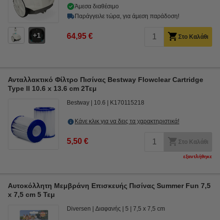
Άμεσα διαθέσιμο
Παράγγειλε τώρα, για άμεση παράδοση!
1
64,95 €
Στο Καλάθι
Ανταλλακτικό Φίλτρο Πισίνας Bestway Flowclear Cartridge
Type II 10.6 x 13.6 cm 2Τεμ
Bestway
10.6
K170115218
Κάνε κλικ για να δεις τα χαρακτηριστικά!
5,50 €
Στο Καλάθι
εξαντλήθηκε
Αυτοκόλλητη Mεμβράνη Επισκευής Πισίνας Summer Fun 7,5
x 7,5 cm 5 Τεμ
Diversen
Διαφανής
5
7,5 x 7,5 cm