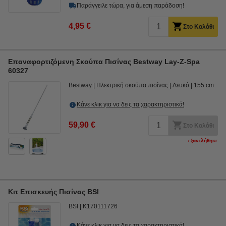
Παράγγειλε τώρα, για άμεση παράδοση!
4,95 €
Στο Καλάθι
Επαναφορτιζόμενη Σκούπα Πισίνας Bestway Lay-Z-Spa
60327
Bestway
Ηλεκτρική σκούπα πισίνας
Λευκό
155 cm
Κάνε κλικ για να δεις τα χαρακτηριστικά!
59,90 €
Στο Καλάθι
εξαντλήθηκε
Κιτ Επισκευής Πισίνας BSI
BSI
K170111726
Κάνε κλικ για να δεις τα χαρακτηριστικά!