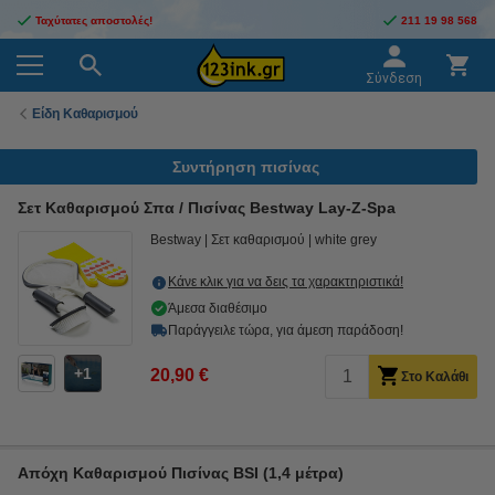
Ταχύτατες αποστολές!
211 19 98 568
Σύνδεση
Είδη Καθαρισμού
Συντήρηση πισίνας
Σετ Καθαρισμού Σπα / Πισίνας Bestway Lay-Z-Spa
Bestway
Σετ καθαρισμού
white grey
Κάνε κλικ για να δεις τα χαρακτηριστικά!
Άμεσα διαθέσιμο
Παράγγειλε τώρα, για άμεση παράδοση!
1
20,90 €
Στο Καλάθι
Απόχη Καθαρισμού Πισίνας BSI (1,4 μέτρα)