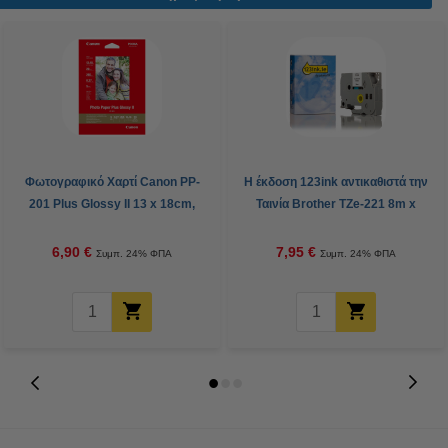
Φωτογραφικό Χαρτί Canon PP-
Η έκδοση 123ink αντικαθιστά την
201 Plus Glossy II 13 x 18cm,
Ταινία Brother TZe-221 8m x
265 g/m² (20 φύλλα)
9mm Black on White
6,90 €
7,95 €
Συμπ. 24% ΦΠΑ
Συμπ. 24% ΦΠΑ