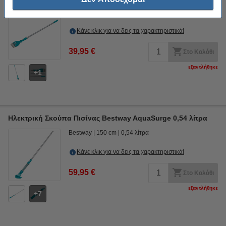
Bestway
150 cm
0,9 λίτρα
K180107744
Κάνε κλικ για να δεις τα χαρακτηριστικά!
39,95 €
Στο Καλάθι
εξαντλήθηκε
1
Ηλεκτρική Σκούπα Πισίνας Bestway AquaSurge 0,54 λίτρα
Bestway
150 cm
0,54 λίτρα
Κάνε κλικ για να δεις τα χαρακτηριστικά!
59,95 €
Στο Καλάθι
εξαντλήθηκε
7