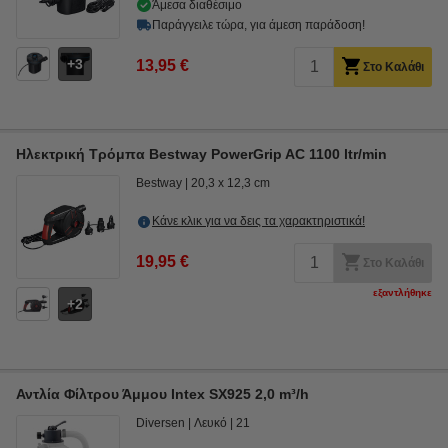
Άμεσα διαθέσιμο
Παράγγειλε τώρα, για άμεση παράδοση!
3
13,95 €
Στο Καλάθι
Ηλεκτρική Τρόμπα Bestway PowerGrip AC 1100 ltr/min
Bestway
20,3 x 12,3 cm
Κάνε κλικ για να δεις τα χαρακτηριστικά!
19,95 €
Στο Καλάθι
εξαντλήθηκε
2
Αντλία Φίλτρου Άμμου Intex SX925 2,0 m³/h
Diversen
Λευκό
21