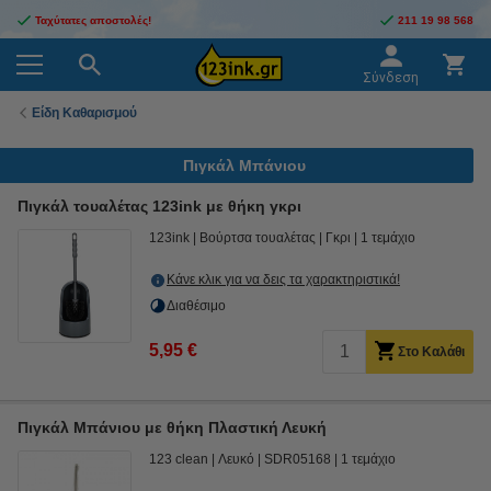
Ταχύτατες αποστολές!
211 19 98 568
Σύνδεση
Είδη Καθαρισμού
Πιγκάλ Μπάνιου
Πιγκάλ τουαλέτας 123ink με θήκη γκρι
123ink
Βούρτσα τουαλέτας
Γκρι
1 τεμάχιο
Κάνε κλικ για να δεις τα χαρακτηριστικά!
Διαθέσιμο
5,95 €
Στο Καλάθι
Πιγκάλ Μπάνιου με θήκη Πλαστική Λευκή
123 clean
Λευκό
SDR05168
1 τεμάχιο