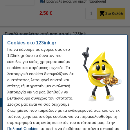
Παράγγειλε τώρα, για άμεση παράδοση!
2,50 €
Στο Καλάθι
Πιγκάλ τουαλέτας από καουτσούκ 123ink
123ink
toilet brush
black/grey
1 τεμάχιο
Cookies στο 123ink.gr
Για να κάνουμε τις αγορές σας στο
Κάνε κλικ για να δεις τα χαρακτηριστικά!
123ink.gr όσο το δυνατόν πιο
Άμεσα διαθέσιμο
εύκολες για εσάς, χρησιμοποιούμε
Παράγγειλε τώρα, για άμεση παράδοση!
cookies και παρόμοιες τεχνικές. Τα
λειτουργικά cookies διασφαλίζουν ότι
5,95 €
Στο Καλάθι
ο ιστότοπος λειτουργεί σωστά και
επίσης εξυπηρετούν μια αναλυτική
λειτουργία για να μας βοηθούν να
βελτιώνουμε συνεχώς τον ιστότοπο.
Δημοφιλή προϊόντα
Στόχος μας είναι να σας δείχνουμε
διαφημίσεις που ταιριάζουν με τα ενδιαφέροντά σας και, ως εκ
τούτου, χρησιμοποιούμε cookies για να παρακολουθούμε τη
συμπεριφορά σας εντός και εκτός του ιστότοπού μας. Στην
Πολιτική Cookies
, μπορείτε να διαβάσετε τα πάντα σχετικά με