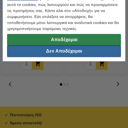
αυτά τα cookies, πώς λειτουργούν και πώς να προσαρμόσετε
τις προτιμήσεις σας. Κάντε κλικ στο «Αποδοχή» για να
συμφωνήσετε. Εάν επιλέξετε να απορρίψετε, θα
τοποθετήσουμε μόνο λειτουργικά και αναλυτικά cookies και θα
Η έκδοση 123ink αντικαθιστά την
Η έκδοση 123ink αντικαθιστά τη
χρησιμοποιήσουμε παρόμοιες τεχνικές.
Ταινία Brother TZe-221 8m x
Ταινία Brother TZe-231 8m x
Αποδέχομαι
9mm Black on White
12mm Black on White
7,95 €
8,95 €
Συμπ. 24% ΦΠΑ
Συμπ. 24% ΦΠΑ
Δεν Αποδέχομαι
Πιστοποίηση ISO
Άμεση αποστολή!