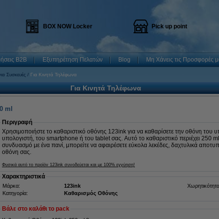
BOX NOW Locker
Pick up point
ρήσεις B2B
Εξυπηρέτηση Πελατών
Blog
Μη Χάνεις τις Προσφορές μ
ια Συσκευές
Για Κινητά Τηλέφωνα
Για Κινητά Τηλέφωνα
0 ml
Περιγραφή
Χρησιμοποιήστε το καθαριστικό οθόνης 123ink για να καθαρίσετε την οθόνη του 
υπολογιστή, του smartphone ή του tablet σας. Αυτό το καθαριστικό περιέχει 250 m
συνδυασμό με ένα πανί, μπορείτε να αφαιρέσετε εύκολα λεκέδες, δαχτυλικά αποτ
οθόνη σας.
Φυσικά αυτό το προϊόν 123ink συνοδεύεται και με 100% εγγύηση!
Χαρακτηριστικά
Μάρκα:
123ink
Χωρητικότητα
Κατηγορία:
Καθαρισμός Οθόνης
Βάλε στο καλάθι το pack