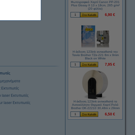
Φωτογραφικό Χαρτί Canon PP-201
Plus Glossy II 13 x 18cm, 265 g/m²
(20 φύλλα)
6,90 €
Η έκδοση 123ink αντικαθιστά την
Ταινία Brother TZe-221 8m x 9mm
Black on White
7,95 €
πωτές
μηχανήματα
et Εκτυπωτές
 laser Εκτυπωτές
Η έκδοση 123ink αντικαθιστά το
ur laser Εκτυπωτές
Αυτοκόλλητο Θερμικό Χαρτί Ρολό
Brother DK-22210 30,48m x 29mm
6,50 €