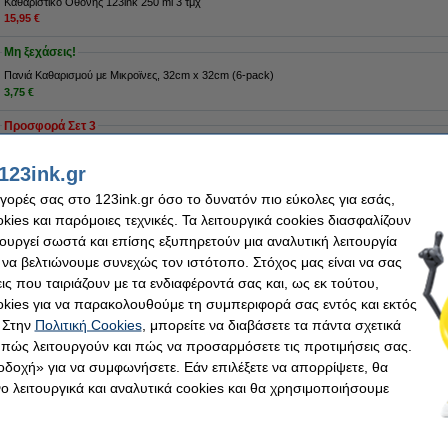
Καθαριστικό Οθόνης 123ink 250 ml 3 τμχ
15,95 €
Μη ξεχάσεις!
Πανιά Καθαρισμού με Μικροϊνες, 32cm x 32cm (6-pack)
3,75 €
Προσφορά Σετ 3
Καθαριστικό Οθόνης 123ink 250 ml 3 τμχ
15,95 €
123ink.gr
αγορές σας στο 123ink.gr όσο το δυνατόν πιο εύκολες για εσάς,
Tip
ies και παρόμοιες τεχνικές. Τα λειτουργικά cookies διασφαλίζουν
Σε συμβουλεύουμε να πάρεις αυτό το καθαριστικό οθόνης 123ink
τουργεί σωστά και επίσης εξυπηρετούν μια αναλυτική λειτουργία
 να βελτιώνουμε συνεχώς τον ιστότοπο. Στόχος μας είναι να σας
Παράγγειλε τώρα, για άμεση παράδοση!
ις που ταιριάζουν με τα ενδιαφέροντά σας και, ως εκ τούτου,
5,50 €
kies για να παρακολουθούμε τη συμπεριφορά σας εντός και εκτός
,44 € Εξαιρ. 24% ΦΠΑ
 Στην
Πολιτική Cookies
, μπορείτε να διαβάσετε τα πάντα σχετικά
, πώς λειτουργούν και πώς να προσαρμόσετε τις προτιμήσεις σας.
οδοχή» για να συμφωνήσετε. Εάν επιλέξετε να απορρίψετε, θα
 λειτουργικά και αναλυτικά cookies και θα χρησιμοποιήσουμε