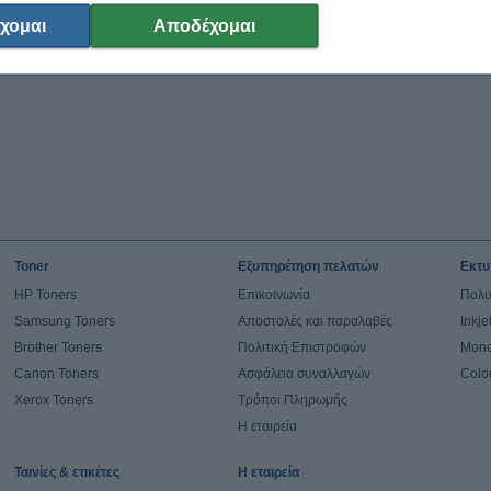
χομαι
Αποδέχομαι
Toner
Εξυπηρέτηση πελατών
Εκτυ
HP Toners
Επικοινωνία
Πολυ
Samsung Toners
Αποστολές και παραλαβές
Inkj
Brother Toners
Πολιτική Επιστροφών
Mono
Canon Toners
Ασφάλεια συναλλαγών
Colo
Xerox Toners
Τρόποι Πληρωμής
Η εταιρεία
Ταινίες & ετικέτες
Η εταιρεία