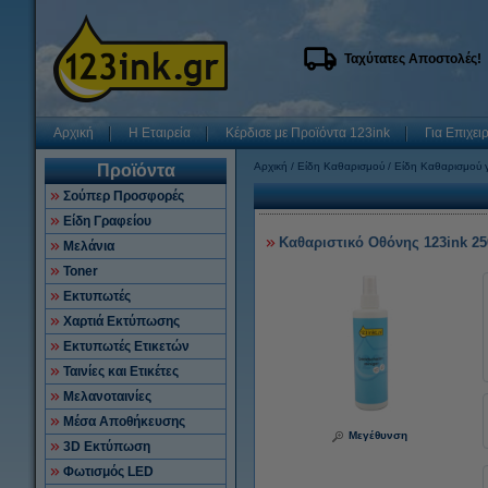
Ταχύτατες Αποστολές!
Αρχική
Η Εταιρεία
Κέρδισε με Προϊόντα 123ink
Για Επιχει
Αρχική
Είδη Καθαρισμού
Είδη Καθαρισμού γ
Προϊόντα
Σούπερ Προσφορές
Είδη Γραφείου
Καθαριστικό Οθόνης 123ink 25
Μελάνια
Toner
Εκτυπωτές
Χαρτιά Εκτύπωσης
Εκτυπωτές Ετικετών
Ταινίες και Ετικέτες
Μελανοταινίες
Μέσα Αποθήκευσης
Μεγέθυνση
3D Εκτύπωση
Φωτισμός LED