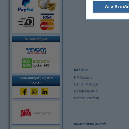
Δεν Αποδέ
Αποστολή με:
BOX NOW
Locker 24/7
Μελάνια
HP Μελάνια
Ακολούθησέ μας στα
Social:
Canon Μελάνια
Epson Μελάνια
Brother Μελάνια
Φωτοτυπικά Χαρτιά