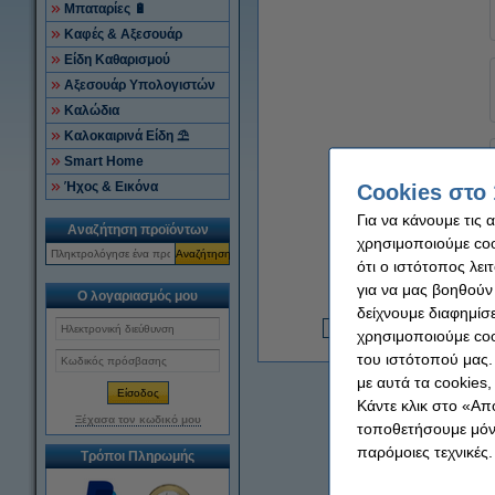
Μπαταρίες 🔋
Καφές & Αξεσουάρ
Είδη Καθαρισμού
Αξεσουάρ Υπολογιστών
Καλώδια
Καλοκαιρινά Είδη ⛱
Smart Home
Ήχος & Εικόνα
Cookies στο 
Για να κάνουμε τις 
Αναζήτηση προϊόντων
χρησιμοποιούμε cook
Αναζήτηση
ότι ο ιστότοπος λει
για να μας βοηθούν
Ο λογαριασμός μου
δείχνουμε διαφημίσε
χρησιμοποιούμε coo
4
του ιστότοπού μας.
με αυτά τα cookies
Κάντε κλικ στο «Απ
Ξέχασα τον κωδικό μου
τοποθετήσουμε μόνο
παρόμοιες τεχνικές.
Τρόποι Πληρωμής