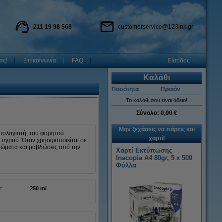
211 19 98 568
customerservice@123ink.gr
ας!
Επικοινωνία
FAQ
Είσοδος
Καλάθι
Ποσότητα
Προϊόν
Το καλάθι σου είναι άδειο!
Σύνολο:
0,00 €
Μην ξεχάσεις να πάρεις και
υπολογιστή, του φορητού
χαρτί!
l υγρού. Όταν χρησιμοποιείται σε
υπώματα και ραβδώσεις από την
Χαρτί Εκτύπωσης
Inacopia Α4 80gr, 5 x 500
Φύλλα
:
250 ml