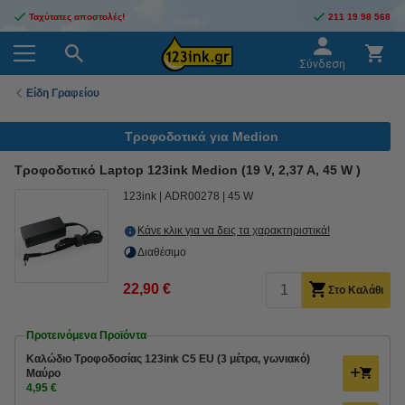
Ταχύτατες αποστολές!
211 19 98 568
Σύνδεση
Είδη Γραφείου
Τροφοδοτικά για Medion
Τροφοδοτικό Laptop 123ink Medion (19 V, 2,37 A, 45 W )
123ink
ADR00278
45 W
Κάνε κλικ για να δεις τα χαρακτηριστικά!
Διαθέσιμο
22,90 €
Στο Καλάθι
Προτεινόμενα Προϊόντα
Καλώδιο Τροφοδοσίας 123ink C5 EU (3 μέτρα, γωνιακό)
Μαύρο
4,95 €