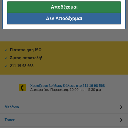
Αποδέχομαι
Δεν Αποδέχομαι
Πιστοποίηση ISO
Άμεση αποστολή!
211 19 98 568
Χρειάζεσαι βοήθεια; Κάλεσε στο 211 19 98 568
Δευτέρα έως Παρασκευή: 10:00 π.μ. - 5:30 μ.μ
Μελάνια
Toner