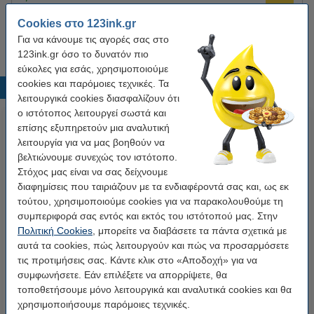
Μαντηλάκια Καθαρισμού Οθόνης 123ink 100 τμχ
Cookies στο 123ink.gr
4,95 €
Για να κάνουμε τις αγορές σας στο
123ink.gr όσο το δυνατόν πιο
εύκολες για εσάς, χρησιμοποιούμε
cookies και παρόμοιες τεχνικές. Τα
Δημοφιλή προϊόντα
λειτουργικά cookies διασφαλίζουν ότι
ο ιστότοπος λειτουργεί σωστά και
επίσης εξυπηρετούν μια αναλυτική
λειτουργία για να μας βοηθούν να
βελτιώνουμε συνεχώς τον ιστότοπο.
Στόχος μας είναι να σας δείχνουμε
διαφημίσεις που ταιριάζουν με τα ενδιαφέροντά σας και, ως εκ
τούτου, χρησιμοποιούμε cookies για να παρακολουθούμε τη
συμπεριφορά σας εντός και εκτός του ιστότοπού μας. Στην
Φωτογραφικό Χαρτί Canon PP-
Η έκδοση 123ink αντικαθιστά την
Πολιτική Cookies
, μπορείτε να διαβάσετε τα πάντα σχετικά με
201 Plus Glossy II 13 x 18cm,
Ταινία Brother TZe-221 8m x
αυτά τα cookies, πώς λειτουργούν και πώς να προσαρμόσετε
265 g/m² (20 φύλλα)
9mm Black on White
τις προτιμήσεις σας. Κάντε κλικ στο «Αποδοχή» για να
6,90 €
7,95 €
Συμπ. 24% ΦΠΑ
Συμπ. 24% ΦΠΑ
συμφωνήσετε. Εάν επιλέξετε να απορρίψετε, θα
τοποθετήσουμε μόνο λειτουργικά και αναλυτικά cookies και θα
χρησιμοποιήσουμε παρόμοιες τεχνικές.