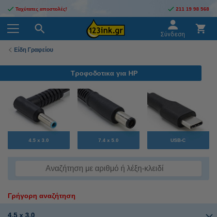
Ταχύτατες αποστολές!
211 19 98 568
Σύνδεση
Είδη Γραφείου
Τροφοδοτικα για HP
4.5 x 3.0
7.4 x 5.0
USB-C
Γρήγορη αναζήτηση
4.5 x 3.0