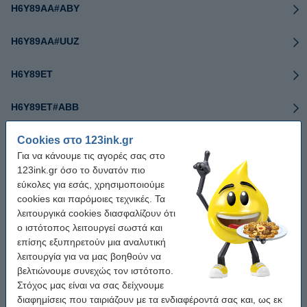
H6Y89AA#ABY
H6Y89AA#UUZ
H6Y89ET
H6Y89ET#ABB
Cookies στο 123ink.gr
H6Y90AA
Για να κάνουμε τις αγορές σας στο
123ink.gr όσο το δυνατόν πιο
H6Y90AA-ABB
εύκολες για εσάς, χρησιμοποιούμε
cookies και παρόμοιες τεχνικές. Τα
H6Y90AA#ABB
λειτουργικά cookies διασφαλίζουν ότι
ο ιστότοπος λειτουργεί σωστά και
H6Y90AA#ABY
επίσης εξυπηρετούν μια αναλυτική
λειτουργία για να μας βοηθούν να
βελτιώνουμε συνεχώς τον ιστότοπο.
H6Y90ET
Στόχος μας είναι να σας δείχνουμε
διαφημίσεις που ταιριάζουν με τα ενδιαφέροντά σας και, ως εκ
H6Y90ET#ABB