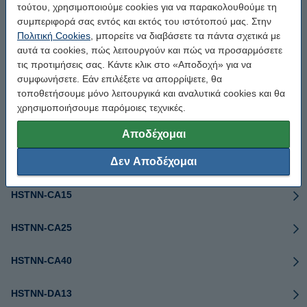
τούτου, χρησιμοποιούμε cookies για να παρακολουθούμε τη
συμπεριφορά σας εντός και εκτός του ιστότοπού μας. Στην
H6Y90UT
Πολιτική Cookies
, μπορείτε να διαβάσετε τα πάντα σχετικά με
αυτά τα cookies, πώς λειτουργούν και πώς να προσαρμόσετε
H6Y90UT#ABA
τις προτιμήσεις σας. Κάντε κλικ στο «Αποδοχή» για να
συμφωνήσετε. Εάν επιλέξετε να απορρίψετε, θα
τοποθετήσουμε μόνο λειτουργικά και αναλυτικά cookies και θα
H6Y90UT#ABB
χρησιμοποιήσουμε παρόμοιες τεχνικές.
HSTNN-AA44
Αποδέχομαι
Δεν Αποδέχομαι
HSTNN-CA13
HSTNN-CA15
HSTNN-CA25
HSTNN-CA40
HSTNN-DA13