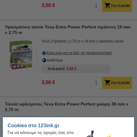
3,50 €
Στο Καλάθι
Υφασμάτινη ταινία Tesa Extra Power Perfect πράσινη 19 mm
x 2,75 m
Tesa
Πράσινο
2,75 m x 19 mm
υφαντική ταινία
Κάνε κλικ για να δεις τα χαρακτηριστικά!
Διαθέσιμο
Ανά ρολό
3,50 €
3,50 €
Στο Καλάθι
Ταινία υφάσματος Tesa Extra Power Perfect μαύρη 38 mm x
2,75 m
Tesa
Μαύρο
2,75 m x 38 mm
υφαντική ταινία
Cookies στο 123ink.gr
Κάνε κλικ για να δεις τα χαρακτηριστικά!
Για να κάνουμε τις αγορές σας στο