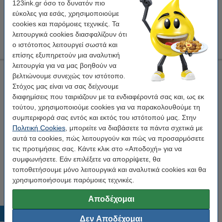
Διαθέσιμο
123ink.gr όσο το δυνατόν πιο
εύκολες για εσάς, χρησιμοποιούμε
Ανά ρολό
5,95 €
cookies και παρόμοιες τεχνικές. Τα
λειτουργικά cookies διασφαλίζουν ότι
5,95 €
Στο Καλάθι
ο ιστότοπος λειτουργεί σωστά και
επίσης εξυπηρετούν μια αναλυτική
λειτουργία για να μας βοηθούν να
Ταινία υφάσματος Tesa Extra Power Perfect λευκή 38 mm x
βελτιώνουμε συνεχώς τον ιστότοπο.
2,75 m
Στόχος μας είναι να σας δείχνουμε
Tesa
Λευκό
2,75 m x 38 mm
υφαντική ταινία
διαφημίσεις που ταιριάζουν με τα ενδιαφέροντά σας και, ως εκ
τούτου, χρησιμοποιούμε cookies για να παρακολουθούμε τη
Κάνε κλικ για να δεις τα χαρακτηριστικά!
συμπεριφορά σας εντός και εκτός του ιστότοπού μας. Στην
Άμεσα διαθέσιμο
Πολιτική Cookies
, μπορείτε να διαβάσετε τα πάντα σχετικά με
Παράγγειλε τώρα, για άμεση παράδοση!
αυτά τα cookies, πώς λειτουργούν και πώς να προσαρμόσετε
τις προτιμήσεις σας. Κάντε κλικ στο «Αποδοχή» για να
Ανά ρολό
5,95 €
συμφωνήσετε. Εάν επιλέξετε να απορρίψετε, θα
τοποθετήσουμε μόνο λειτουργικά και αναλυτικά cookies και θα
5,95 €
Στο Καλάθι
χρησιμοποιήσουμε παρόμοιες τεχνικές.
Αποδέχομαι
Δημοφιλή προϊόντα
Δεν Αποδέχομαι