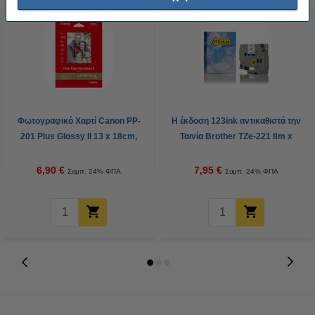
Φωτογραφικό Χαρτί Canon PP-
Η έκδοση 123ink αντικαθιστά την
201 Plus Glossy II 13 x 18cm,
Ταινία Brother TZe-221 8m x
265 g/m² (20 φύλλα)
9mm Black on White
6,90 €
7,95 €
Συμπ. 24% ΦΠΑ
Συμπ. 24% ΦΠΑ