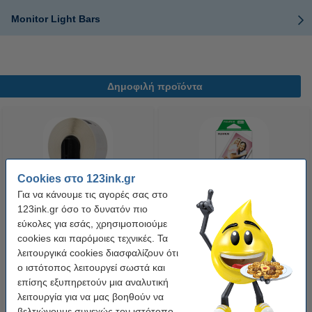
Monitor Light Bars
Δημοφιλή προϊόντα
Cookies στο 123ink.gr
Για να κάνουμε τις αγορές σας στο
123ink.gr όσο το δυνατόν πιο
Η έκδοση 123ink αντικαθιστά το
Fujifilm Instax Mini (20 φύλλα)
εύκολες για εσάς, χρησιμοποιούμε
Αυτοκόλλητο Θερμικό Χαρτί
cookies και παρόμοιες τεχνικές. Τα
Ρολό Brother DK-22210 30,48m
λειτουργικά cookies διασφαλίζουν ότι
x 29mm
6,50 €
21,90 €
ο ιστότοπος λειτουργεί σωστά και
Συμπ. 24% ΦΠΑ
Συμπ. 24% ΦΠΑ
επίσης εξυπηρετούν μια αναλυτική
λειτουργία για να μας βοηθούν να
βελτιώνουμε συνεχώς τον ιστότοπο.