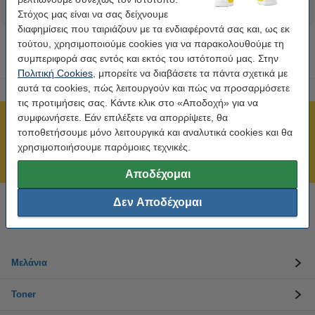
Στόχος μας είναι να σας δείχνουμε
διαφημίσεις που ταιριάζουν με τα ενδιαφέροντά σας και, ως εκ
τούτου, χρησιμοποιούμε cookies για να παρακολουθούμε τη
συμπεριφορά σας εντός και εκτός του ιστότοπού μας. Στην
Πολιτική Cookies
, μπορείτε να διαβάσετε τα πάντα σχετικά με
αυτά τα cookies, πώς λειτουργούν και πώς να προσαρμόσετε
τις προτιμήσεις σας. Κάντε κλικ στο «Αποδοχή» για να
συμφωνήσετε. Εάν επιλέξετε να απορρίψετε, θα
Πιστοποίηση ISO
τοποθετήσουμε μόνο λειτουργικά και αναλυτικά cookies και θα
Άμεση αποστολή!
χρησιμοποιήσουμε παρόμοιες τεχνικές.
211 19 98 568
Αποδέχομαι
Δεν Αποδέχομαι
Χρειάζεσαι βοήθεια; Κάλεσε στο 211 19 98 568
Δευτέρα έως Παρασκευή: 10:00 π.μ. - 5:30 μ.μ
Μελάνια
Toner