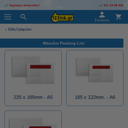
Ταχύτατες αποστολές!
211 19 98 568
Σύνδεση
Είδη Γραφείου
Φάκελοι Packing List
225 x 165mm - A5
165 x 122mm. - A6