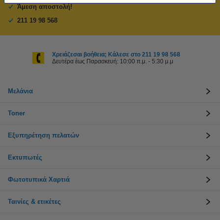
Άμεση αποστολή!
211 19 98 568
Χρειάζεσαι βοήθεια; Κάλεσε στο 211 19 98 568
Δευτέρα έως Παρασκευή: 10:00 π.μ. - 5:30 μ.μ
Μελάνια
Toner
Εξυπηρέτηση πελατών
Εκτυπωτές
Φωτοτυπικά Χαρτιά
Ταινίες & ετικέτες