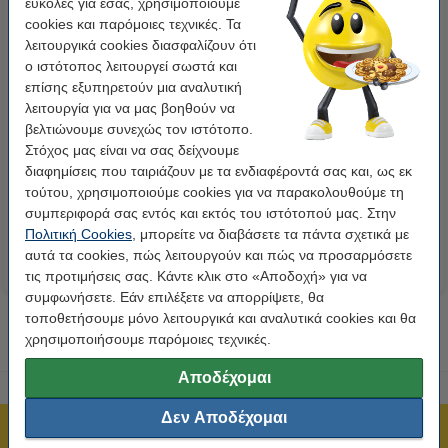
εύκολες για εσάς, χρησιμοποιούμε
cookies και παρόμοιες τεχνικές. Τα
λειτουργικά cookies διασφαλίζουν ότι
ο ιστότοπος λειτουργεί σωστά και
επίσης εξυπηρετούν μια αναλυτική
λειτουργία για να μας βοηθούν να
Η έκδοση 123ink αντικαθιστά το
123ink Φάκελοι Λίστας σε
βελτιώνουμε συνεχώς τον ιστότοπο.
Αυτοκόλλητο Θερμικό Χαρτί
εσωκλειόμενο φάκελο 165 x
Στόχος μας είναι να σας δείχνουμε
Ρολό Brother DK-22210 30,48m
122 mm - αυτοκόλλητο A6 (100
διαφημίσεις που ταιριάζουν με τα ενδιαφέροντά σας και, ως εκ
x 29mm
τεμάχια)
τούτου, χρησιμοποιούμε cookies για να παρακολουθούμε τη
6,50 €
4,95 €
Συμπ. 24% ΦΠΑ
Συμπ. 24% ΦΠΑ
συμπεριφορά σας εντός και εκτός του ιστότοπού μας. Στην
Πολιτική Cookies
, μπορείτε να διαβάσετε τα πάντα σχετικά με
αυτά τα cookies, πώς λειτουργούν και πώς να προσαρμόσετε
τις προτιμήσεις σας. Κάντε κλικ στο «Αποδοχή» για να
συμφωνήσετε. Εάν επιλέξετε να απορρίψετε, θα
τοποθετήσουμε μόνο λειτουργικά και αναλυτικά cookies και θα
χρησιμοποιήσουμε παρόμοιες τεχνικές.
Αποδέχομαι
Δεν Αποδέχομαι
Πιστοποίηση ISO