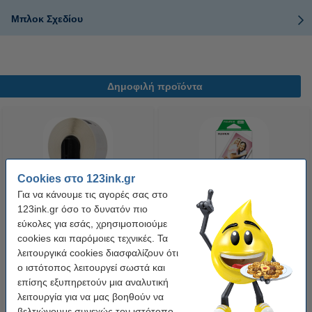
Μπλοκ Σχεδίου
Δημοφιλή προϊόντα
Cookies στο 123ink.gr
Για να κάνουμε τις αγορές σας στο
123ink.gr όσο το δυνατόν πιο
Η έκδοση 123ink αντικαθιστά το
Fujifilm Instax Mini (20 φύλλα)
εύκολες για εσάς, χρησιμοποιούμε
Αυτοκόλλητο Θερμικό Χαρτί
cookies και παρόμοιες τεχνικές. Τα
Ρολό Brother DK-22210 30,48m
λειτουργικά cookies διασφαλίζουν ότι
x 29mm
6,50 €
21,90 €
ο ιστότοπος λειτουργεί σωστά και
Συμπ. 24% ΦΠΑ
Συμπ. 24% ΦΠΑ
επίσης εξυπηρετούν μια αναλυτική
λειτουργία για να μας βοηθούν να
βελτιώνουμε συνεχώς τον ιστότοπο.