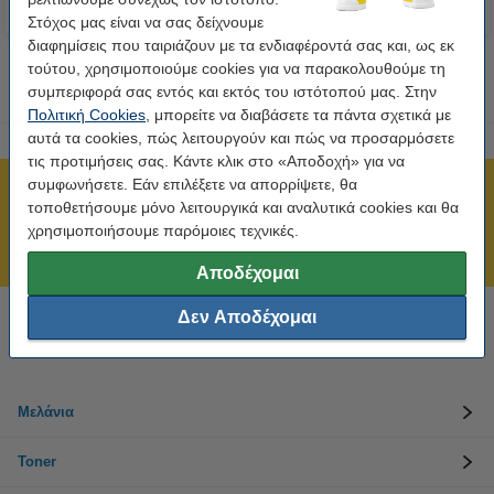
Στόχος μας είναι να σας δείχνουμε
διαφημίσεις που ταιριάζουν με τα ενδιαφέροντά σας και, ως εκ
τούτου, χρησιμοποιούμε cookies για να παρακολουθούμε τη
συμπεριφορά σας εντός και εκτός του ιστότοπού μας. Στην
Πολιτική Cookies
, μπορείτε να διαβάσετε τα πάντα σχετικά με
αυτά τα cookies, πώς λειτουργούν και πώς να προσαρμόσετε
τις προτιμήσεις σας. Κάντε κλικ στο «Αποδοχή» για να
συμφωνήσετε. Εάν επιλέξετε να απορρίψετε, θα
Πιστοποίηση ISO
τοποθετήσουμε μόνο λειτουργικά και αναλυτικά cookies και θα
Άμεση αποστολή!
χρησιμοποιήσουμε παρόμοιες τεχνικές.
211 19 98 568
Αποδέχομαι
Δεν Αποδέχομαι
Χρειάζεσαι βοήθεια; Κάλεσε στο 211 19 98 568
Δευτέρα έως Παρασκευή: 10:00 π.μ. - 5:30 μ.μ
Μελάνια
Toner