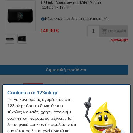
TP-Link
Δρομολογητής MiFi
Μαύρο
114 x 64 x 19 mm
Κάνε κλικ για να δεις τα χαρακτηριστικά!
149,90 €
Στο Καλάθι
εξαντλήθηκε
Δημοφιλή προϊόντα
Cookies στο 123ink.gr
Για να κάνουμε τις αγορές σας στο
123ink.gr όσο το δυνατόν πιο
εύκολες για εσάς, χρησιμοποιούμε
cookies και παρόμοιες τεχνικές. Τα
λειτουργικά cookies διασφαλίζουν ότι
Φωτογραφικό Χαρτί Canon PP-
Συμβατή Μελανοταινία Epson
ο ιστότοπος λειτουργεί σωστά και
201 Plus Glossy II 13 x 18cm,
ERC38B Black (123ink)