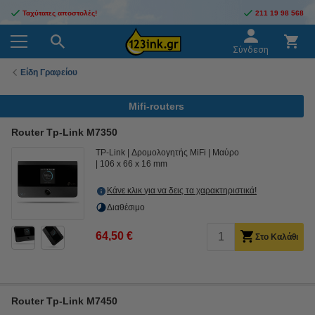
Ταχύτατες αποστολές!
211 19 98 568
Σύνδεση
Είδη Γραφείου
Mifi-routers
Router Tp-Link M7350
TP-Link
Δρομολογητής MiFi
Μαύρο
106 x 66 x 16 mm
Κάνε κλικ για να δεις τα χαρακτηριστικά!
Διαθέσιμο
64,50 €
Στο Καλάθι
Router Tp-Link M7450