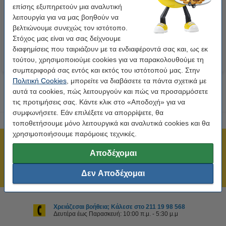
επίσης εξυπηρετούν μια αναλυτική
265 g/m² (20 φύλλα)
λειτουργία για να μας βοηθούν να
6,90 €
1,75 €
Συμπ. 24% ΦΠΑ
Συμπ. 24% ΦΠΑ
βελτιώνουμε συνεχώς τον ιστότοπο.
Στόχος μας είναι να σας δείχνουμε
διαφημίσεις που ταιριάζουν με τα ενδιαφέροντά σας και, ως εκ
τούτου, χρησιμοποιούμε cookies για να παρακολουθούμε τη
συμπεριφορά σας εντός και εκτός του ιστότοπού μας. Στην
Πολιτική Cookies
, μπορείτε να διαβάσετε τα πάντα σχετικά με
αυτά τα cookies, πώς λειτουργούν και πώς να προσαρμόσετε
τις προτιμήσεις σας. Κάντε κλικ στο «Αποδοχή» για να
συμφωνήσετε. Εάν επιλέξετε να απορρίψετε, θα
τοποθετήσουμε μόνο λειτουργικά και αναλυτικά cookies και θα
χρησιμοποιήσουμε παρόμοιες τεχνικές.
Πιστοποίηση ISO
Αποδέχομαι
Άμεση αποστολή!
211 19 98 568
Δεν Αποδέχομαι
Χρειάζεσαι βοήθεια; Κάλεσε στο 211 19 98 568
Δευτέρα έως Παρασκευή: 10:00 π.μ. - 5:30 μ.μ