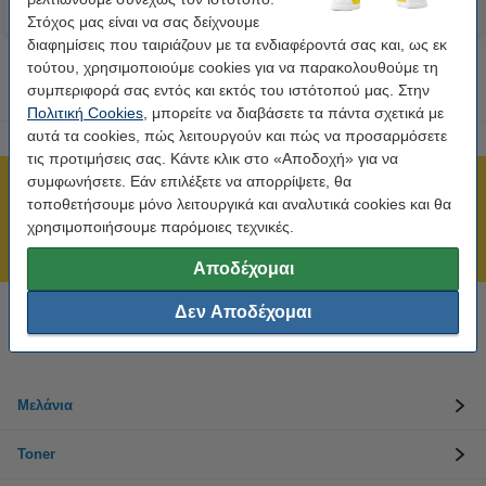
Στόχος μας είναι να σας δείχνουμε
διαφημίσεις που ταιριάζουν με τα ενδιαφέροντά σας και, ως εκ
τούτου, χρησιμοποιούμε cookies για να παρακολουθούμε τη
συμπεριφορά σας εντός και εκτός του ιστότοπού μας. Στην
Πολιτική Cookies
, μπορείτε να διαβάσετε τα πάντα σχετικά με
αυτά τα cookies, πώς λειτουργούν και πώς να προσαρμόσετε
τις προτιμήσεις σας. Κάντε κλικ στο «Αποδοχή» για να
συμφωνήσετε. Εάν επιλέξετε να απορρίψετε, θα
Πιστοποίηση ISO
τοποθετήσουμε μόνο λειτουργικά και αναλυτικά cookies και θα
Άμεση αποστολή!
χρησιμοποιήσουμε παρόμοιες τεχνικές.
211 19 98 568
Αποδέχομαι
Δεν Αποδέχομαι
Χρειάζεσαι βοήθεια; Κάλεσε στο 211 19 98 568
Δευτέρα έως Παρασκευή: 10:00 π.μ. - 5:30 μ.μ
Μελάνια
Toner