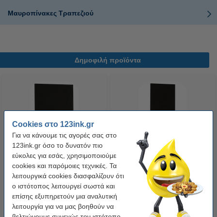
Μαυροπίνακες Τραπεζιού
Δημοφιλή προϊόντα
Cookies στο 123ink.gr
Για να κάνουμε τις αγορές σας στο
123ink.gr όσο το δυνατόν πιο
Μαυροπίνακας Τραπεζιού Α4 με
Μαυροπίνακας Τραπεζιού Α4
εύκολες για εσάς, χρησιμοποιούμε
οριζόντιο προσανατολισμό,
κάθετο, φυσικό φινίρισμα
cookies και παρόμοιες τεχνικές. Τα
φυσικό φινίρισμα
λειτουργικά cookies διασφαλίζουν ότι
11,95 €
11,95 €
ο ιστότοπος λειτουργεί σωστά και
Συμπ. 24% ΦΠΑ
Συμπ. 24% ΦΠΑ
επίσης εξυπηρετούν μια αναλυτική
λειτουργία για να μας βοηθούν να
βελτιώνουμε συνεχώς τον ιστότοπο.