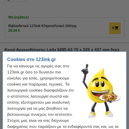
Μη ξεχάσεις!
Bιβλιοδετικό 123ink Κίτρινο/Λευκό 100τμχ
26,50 €
Κουτί Αρχειοθέτησης Leitz 6085 A3 70 x 325 x 437 mm 5τμχ
Leitz
natural brown
437 x 70 x 325 mm
A3
Cookies στο 123ink.gr
Για να κάνουμε τις αγορές σας στο
Κάνε κλικ για να δεις τα χαρακτηριστικά!
123ink.gr όσο το δυνατόν πιο
Διαθέσιμο
εύκολες για εσάς, χρησιμοποιούμε
cookies και παρόμοιες τεχνικές. Τα
29,95 €
Στο Καλάθι
λειτουργικά cookies διασφαλίζουν ότι
ο ιστότοπος λειτουργεί σωστά και
επίσης εξυπηρετούν μια αναλυτική
λειτουργία για να μας βοηθούν να
Μη ξεχάσεις!
βελτιώνουμε συνεχώς τον ιστότοπο.
Στόχος μας είναι να σας δείχνουμε
Bιβλιοδετικό 123ink Κίτρινο/Λευκό 100τμχ
διαφημίσεις που ταιριάζουν με τα ενδιαφέροντά σας και, ως εκ
26,50 €