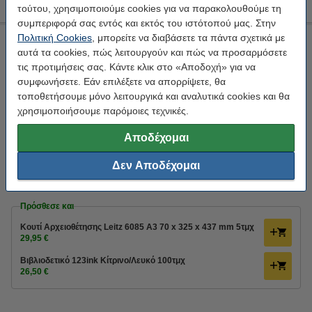
τούτου, χρησιμοποιούμε cookies για να παρακολουθούμε τη
συμπεριφορά σας εντός και εκτός του ιστότοπού μας. Στην
Πολιτική Cookies
, μπορείτε να διαβάσετε τα πάντα σχετικά με
Κουτί Αρχειοθέτησης Leitz 6081 A4 440 x 280 x 335 mm (10
αυτά τα cookies, πώς λειτουργούν και πώς να προσαρμόσετε
τεμάχια)
τις προτιμήσεις σας. Κάντε κλικ στο «Αποδοχή» για να
Leitz
natural brown
335 x 440 x 280 mm
A4
συμφωνήσετε. Εάν επιλέξετε να απορρίψετε, θα
τοποθετήσουμε μόνο λειτουργικά και αναλυτικά cookies και θα
Κάνε κλικ για να δεις τα χαρακτηριστικά!
χρησιμοποιήσουμε παρόμοιες τεχνικές.
Διαθέσιμο
Αποδέχομαι
99,90 €
Στο Καλάθι
1
Δεν Αποδέχομαι
Πρόσθεσε και
Κουτί Αρχειοθέτησης Leitz 6085 A3 70 x 325 x 437 mm 5τμχ
29,95 €
Bιβλιοδετικό 123ink Κίτρινο/Λευκό 100τμχ
26,50 €