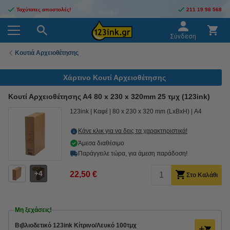
Ταχύτατες αποστολές!
211 19 98 568
Σύνδεση
Κουτιά Αρχειοθέτησης
Χάρτινο Κουτί Αρχειοθέτησης
Κουτί Αρχειοθέτησης Α4 80 x 230 x 320mm 25 τμχ (123ink)
123ink
Καφέ
80 x 230 x 320 mm (LxBxH)
A4
Κάνε κλικ για να δεις τα χαρακτηριστικά!
Άμεσα διαθέσιμο
Παράγγειλε τώρα, για άμεση παράδοση!
4
22,50 €
Στο Καλάθι
Μη ξεχάσεις!
Bιβλιοδετικό 123ink Κίτρινο/Λευκό 100τμχ